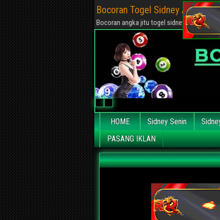
Bocoran Togel Sidney AKURAT
Bocoran angka jitu togel sidney paling akura
HOME
Sidney Senin
Sidne
PASANG IKLAN