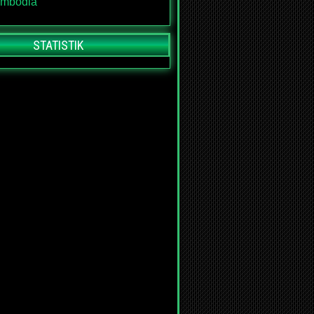
ambodia
STATISTIK