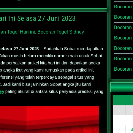
Bocoran
ri Ini Selasa 27 Juni 2023
Bocoran
Bocoran 
an Togel Hari ini
,
Bocoran Togel Sidney
Bocoran 
Bocoran 
elasa 27 Juni 2023
– Sudahkah Sobat mendapatkan
ian masih belum memiliki nomor main untuk Sobat
Bocoran 
da perhatikan artikel kita hari ini dan dapatkan angka
Bocoran 
p angka ikut yang kami rumuskan pada artikel ini,
erensi yang telah terpercaya sebagai situs yang
. Jadi kami bisa jaminkan Sobat angka jitu kami
ey
paling akurat di antara situs penyedia prediksi yang
S
3