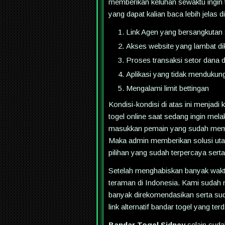
memberikan keluhan sewaktu ingin t
yang dapat kalian baca lebih jelas d
Link Agen yang bersangkutan 
Akses website yang lambat dik
Proses transaksi setor dana 
Aplikasi yang tidak mendukun
Mengalami limit bettingan
Kondisi-kondisi di atas ini menjadi 
togel online saat sedang ingin mela
masukkan pemain yang sudah mempe
Maka admin memberikan solusi uta
pilihan yang sudah terpercaya sert
Setelah menghabiskan banyak wak
teraman di Indonesia. Kami sudah
banyak direkomendasikan serta suda
link alternatif bandar togel yang ter
Bandar Togel Sidney
selain suda