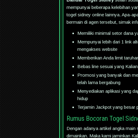
mempunyai beberapa kelebihan yang 
togel sidney online lainnya. Apa-ap
bermain di agen tersebut, simak in
Memiliki minimal setor dana y
Mempunyai lebih dari 1 link al
mengakses website
Memberikan Anda limit taruha
Bebas line sesuai yang Kalian
Promosi yang banyak dan me
telah lama bergabung
Menyediakan aplikasi yang dap
hidup
Terjamin Jackpot yang besar 
Rumus Bocoran Togel Sidne
Dengan adanya artikel angka main s
dimainkan. Maka kami jaminkan Kal