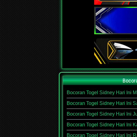
Bocora
Bocoran Togel Sidney Hari Ini 
Bocoran Togel Sidney Hari Ini 
Bocoran Togel Sidney Hari Ini 
Bocoran Togel Sidney Hari Ini 
Bocoran Togel Sidney Hari Ini 