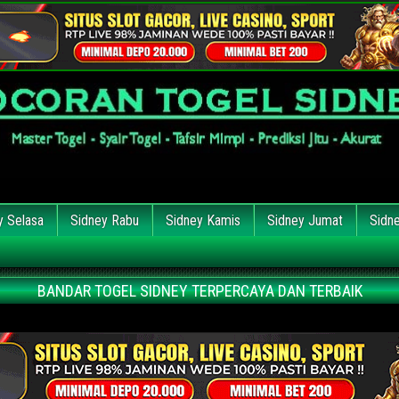
t | prediksi situs agen bandar togel sidney terpercaya | nomor main sidney | dat
y Selasa
Sidney Rabu
Sidney Kamis
Sidney Jumat
Sidn
BANDAR TOGEL SIDNEY TERPERCAYA DAN TERBAIK