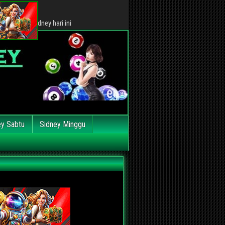
a keluaran sidney hari ini
ey Sabtu
Sidney Minggu