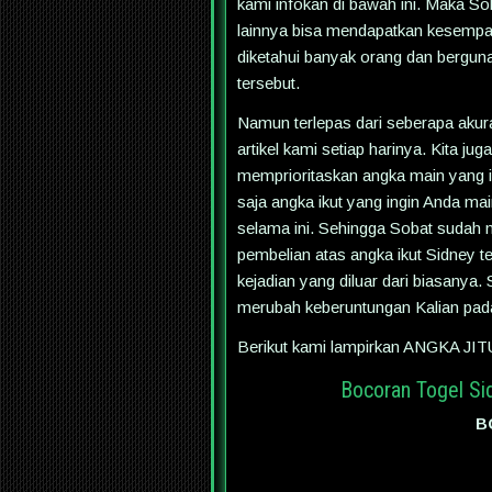
kami infokan di bawah ini. Maka Soba
lainnya bisa mendapatkan kesempata
diketahui banyak orang dan berguna
tersebut.
Namun terlepas dari seberapa akura
artikel kami setiap harinya. Kita j
memprioritaskan angka main yang i
saja angka ikut yang ingin Anda m
selama ini. Sehingga Sobat sudah
pembelian atas angka ikut Sidney t
kejadian yang diluar dari biasany
merubah keberuntungan Kalian pada 
Berikut kami lampirkan ANGKA J
Bocoran Togel Sid
B