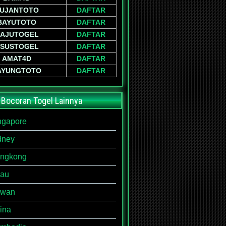
UJANTOTO
DAFTAR
BAYUTOTO
DAFTAR
AJUTOGEL
DAFTAR
SUSTOGEL
DAFTAR
AMAT4D
DAFTAR
AYUNGTOTO
DAFTAR
Bocoran Togel Lainnya
ngapore
dney
ongkong
cau
iwan
ina