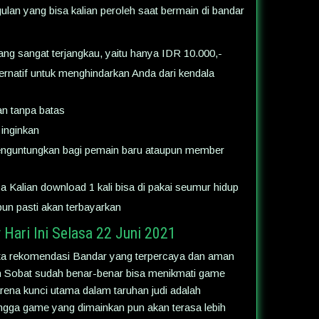
ulan yang bisa kalian peroleh saat bermain di bandar
ang sangat terjangkau, yaitu hanya IDR 10.000,-
ternatif untuk menghindarkan Anda dari kendala
an tanpa batas
 inginkan
nguntungkan bagi pemain baru ataupun member
a Kalian download 1 kali bisa di pakai seumur hidup
pun pasti akan terbayarkan
 Hari Ini Selasa 22 Juni 2021
rta rekomendasi Bandar yang terpercaya dan aman
n Sobat sudah benar-benar bisa menikmati game
a kunci utama dalam taruhan judi adalah
ngga game yang dimainkan pun akan terasa lebih