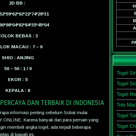
2D BB :
H
52*59*62*92*22*74*28*31
B
90*98*04*82*84*35*45*04
A
COLOK BEBAS : 3
P
LOK MACAU : 7 – 6
SHIO : ANJING
50 – 50 : 1 / 9
Togel Si
EKOR : 5
Togel Si
KEPALA : 8
Togel H
RPERCAYA DAN TERBAIK DI INDONESIA
Toto Ma
apa informasi penting sebelum Sobat mulai
Togel Ta
 ONLINE. Karena banyak dari para pemain yang
Togel Ch
in membeli angka togel, ada terjadi beberapa
elas di bawah ini.