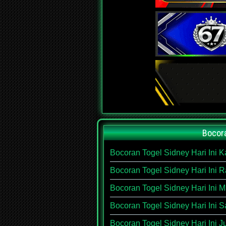
Bocora
Bocoran Togel Sidney Hari Ini 
Bocoran Togel Sidney Hari Ini 
Bocoran Togel Sidney Hari Ini 
Bocoran Togel Sidney Hari Ini 
Bocoran Togel Sidney Hari Ini J