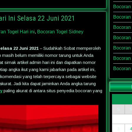
Bocoran
ri Ini Selasa 22 Juni 2021
Bocoran
Bocoran 
an Togel Hari ini
,
Bocoran Togel Sidney
Bocoran 
Bocoran 
elasa 22 Juni 2021
– Sudahkah Sobat memperoleh
 masih belum memiliki nomor tarung untuk Anda
Bocoran 
at simak artikel admin hari ini dan dapatkan nomor
Bocoran 
p angka ikut yang kami jabarkan pada artikel ini,
komendasi yang telah terpercaya sebagai website
kurat. Jadi kita dapat jaminkan Anda angka tarung
ey
paling akurat di antara situs penyedia bocoran yang
S
3