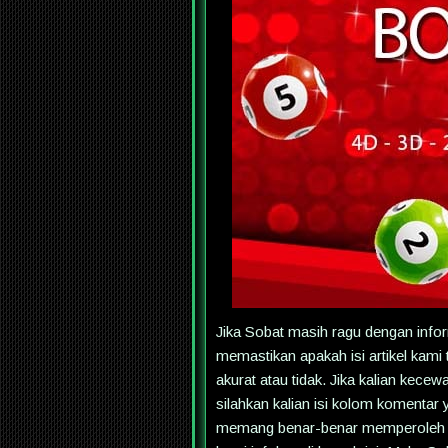
Jika Sobat masih ragu dengan info
memastikan apakah isi artikel kami
akurat atau tidak. Jika kalian kecew
silahkan kalian isi kolom komentar y
memang benar-benar memperoleh J