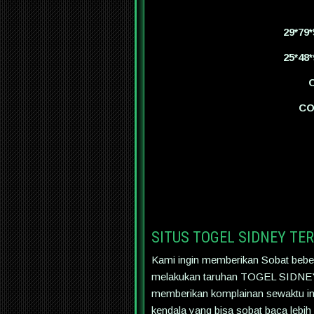
29*79*
25*48*
CO
SITUS TOGEL SIDNEY TE
Kami ingin memberikan Sobat beber
melakukan taruhan TOGEL SIDNEY
memberikan komplainan sewaktu ing
kendala yang bisa sobat baca lebih j