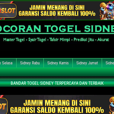
t | prediksi situs agen bandar togel sidney terpercaya | nomor main sidney | dat
y Selasa
Sidney Rabu
Sidney Kamis
Sidney Jumat
Sidn
BANDAR TOGEL SIDNEY TERPERCAYA DAN TERBAIK