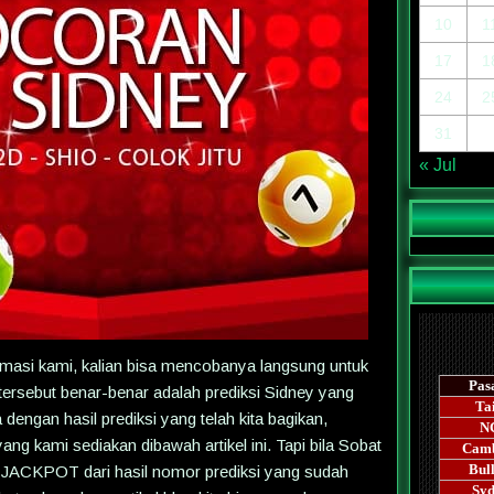
10
1
17
1
24
2
31
« Jul
rmasi kami, kalian bisa mencobanya langsung untuk
 tersebut benar-benar adalah prediksi Sidney yang
a dengan hasil prediksi yang telah kita bagikan,
ang kami sediakan dibawah artikel ini. Tapi bila Sobat
ACKPOT dari hasil nomor prediksi yang sudah