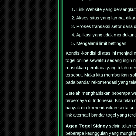
Link Website yang bersangkut
Akses situs yang lambat dikare
Proses transaksi setor dana d
Aplikasi yang tidak mendukun
Mengalami limit bettingan
Kondisi-kondisi di atas ini menjadi 
togel online sewaktu sedang ingin m
masukkan pembaca yang telah mem
tersebut. Maka kita memberikan so
pada bandar rekomendasi yang tela
Setelah menghabiskan beberapa w
terpercaya di Indonesia. Kita tel
banyak direkomendasikan serta suda
link alternatif bandar togel yang ter
Agen Togel Sidney
selain telah 
beberapa keunggulan yang mungkin t