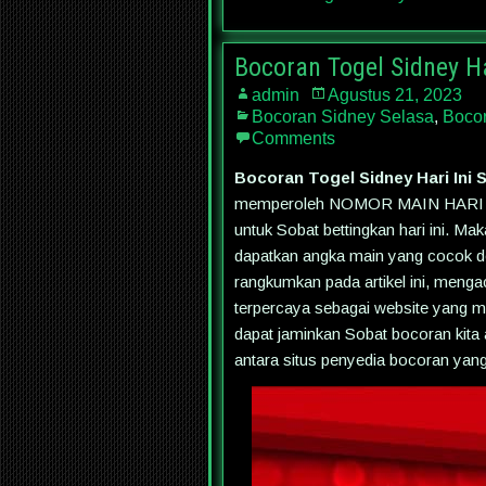
Bocoran Togel Sidney H
admin
Agustus 21, 2023
Bocoran Sidney Selasa
,
Bocor
Comments
Bocoran Togel Sidney Hari Ini 
memperoleh NOMOR MAIN HARI INI
untuk Sobat bettingkan hari ini. Maka
dapatkan angka main yang cocok de
rangkumkan pada artikel ini, meng
terpercaya sebagai website yang m
dapat jaminkan Sobat bocoran kita
antara situs penyedia bocoran yang 