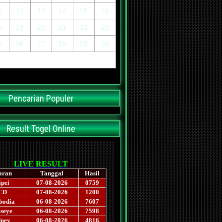
1
12
13
14
15
16
8
19
20
21
22
23
5
26
27
28
29
30
Pencarian Populer
Result Togel Online