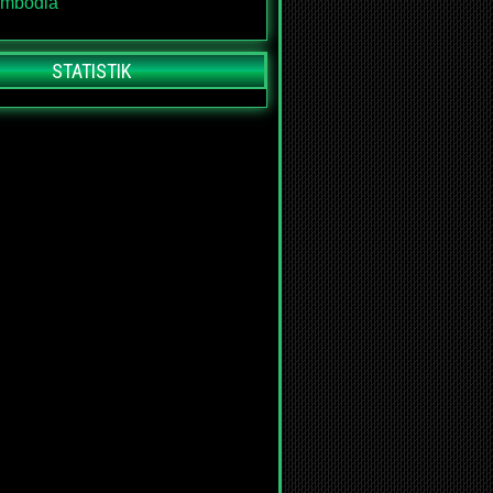
ambodia
STATISTIK