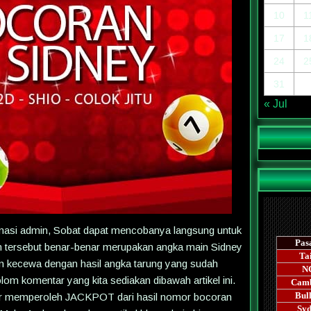
10
1
17
1
24
2
31
« Jul
rmasi admin, Sobat dapat mencobanya langsung untuk
in tersebut benar-benar merupakan angka main Sidney
lian kecewa dengan hasil angka tarung yang sudah
olom komentar yang kita sediakan dibawah artikel ini.
ar memperoleh JACKPOT dari hasil nomor bocoran