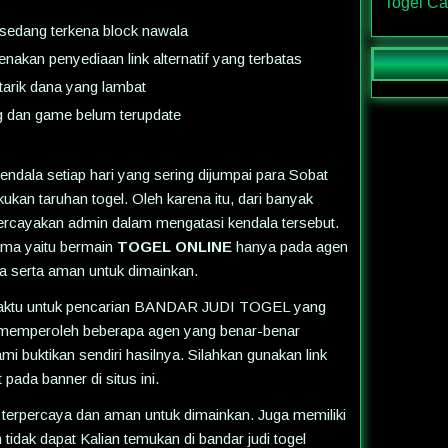
Togel C
 sedang terkena block nawala
nakan penyediaan link alternatif yang terbatas
tarik dana yang lambat
g dan game belum terupdate
kendala setiap hari yang sering dijumpai para Sobat
kukan taruhan togel. Oleh karena itu, dari banyak
rcayakan admin dalam mengatasi kendala tersebut.
ama yaitu bermain
TOGEL ONLINE
hanya pada agen
a serta aman untuk dimainkan.
waktu untuk pencarian BANDAR JUDI TOGEL yang
 memperoleh beberapa agen yang benar-benar
mi buktikan sendiri hasilnya. Silahkan gunakan link
 pada banner di situs ini.
h terpercaya dan aman untuk dimainkan. Juga memiliki
idak dapat Kalian temukan di bandar judi togel