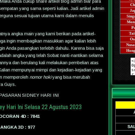
 Maka Anda cukup share artikel blog admin biar para
empatan yang sama seperti kalian. Jadi artikel admin
berguna sesuai tujuan utama kami dalam menulis
tnya angka main yang kami berikan pada artikel-
 juga ingin membagikan masukkan agar kalian lebih
gin Anda pasangkan terlebih dahulu. Karena bisa saja
 adalah angka yang telah Sobat nanti-nantikan selama
nnya dan berulang kali melakukan pembelian atas
Kalian mempunyai mimpi dan kejadian-kejadian yang
lian memperoleh
nomor hoki
yang bisa merubah
ya Guys.
SI PASARAN SIDNEY HARI INI
ey Hari Ini Selasa 22 Agustus 2023
OCORAN 4D : 7841
SA
ANGKA 3D : 977