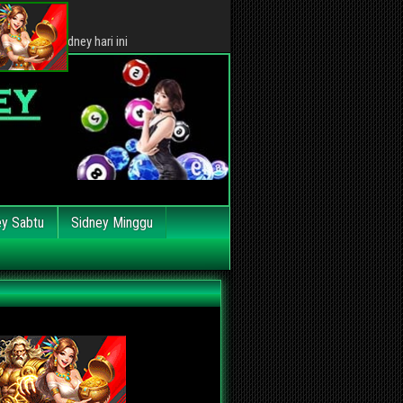
a keluaran sidney hari ini
ey Sabtu
Sidney Minggu