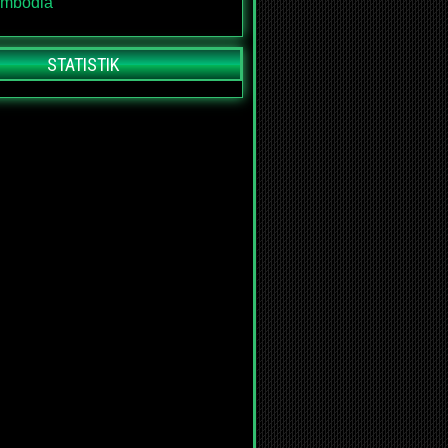
ambodia
STATISTIK