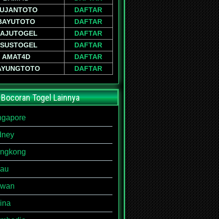
UJANTOTO
DAFTAR
BAYUTOTO
DAFTAR
AJUTOGEL
DAFTAR
SUSTOGEL
DAFTAR
AMAT4D
DAFTAR
AYUNGTOTO
DAFTAR
Bocoran Togel Lainnya
ngapore
dney
ongkong
cau
iwan
ina