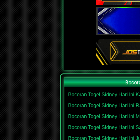
Bocora
Bocoran Togel Sidney Hari Ini 
Bocoran Togel Sidney Hari Ini 
Bocoran Togel Sidney Hari Ini 
Bocoran Togel Sidney Hari Ini 
Bocoran Togel Sidney Hari Ini J