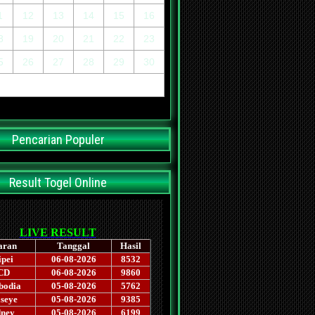
1
12
13
14
15
16
8
19
20
21
22
23
5
26
27
28
29
30
Pencarian Populer
Result Togel Online