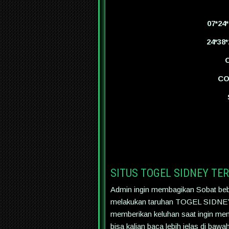
07*24*
24*38*
CO
SITUS TOGEL SIDNEY TE
Admin ingin membagikan Sobat beb
melakukan taruhan TOGEL SIDNEY 
memberikan keluhan saat ingin memb
bisa kalian baca lebih jelas di bawah 