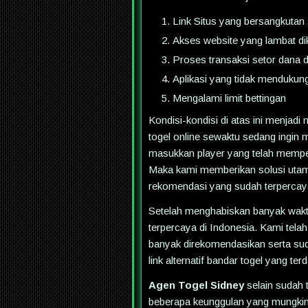
Link Situs yang bersangkutan
Akses website yang lambat dik
Proses transaksi setor dana d
Aplikasi yang tidak mendukun
Mengalami limit bettingan
Kondisi-kondisi di atas ini menjadi 
togel online sewaktu sedang ingin m
masukkan player yang telah mempe
Maka kami memberikan solusi utam
rekomendasi yang sudah terpercay
Setelah menghabiskan banyak wak
terpercaya di Indonesia. Kami tel
banyak direkomendasikan serta suda
link alternatif bandar togel yang ter
Agen Togel Sidney
selain sudah 
beberapa keunggulan yang mungkin ti