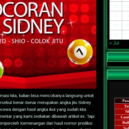
10
1
17
1
24
2
31
« Jul
rmasi kita, kalian bisa mencobanya langsung untuk
tersebut benar-benar merupakan angka jitu Sidney
 kecewa dengan hasil angka ikut yang sudah kita
mentar yang kami sediakan dibawah artikel ini. Tapi
mperoleh Kemenangan dari hasil nomor prediksi