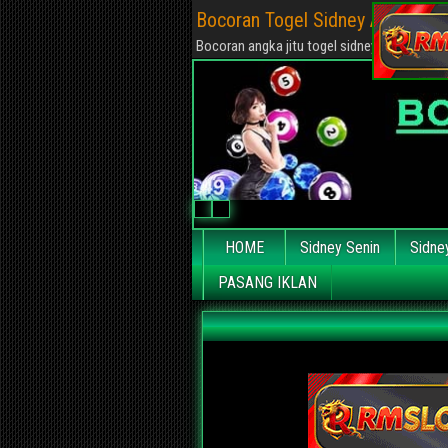
Bocoran Togel Sidney AKURAT
Bocoran angka jitu togel sidney paling akura
HOME
Sidney Senin
Sidne
PASANG IKLAN