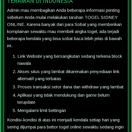
TERAMAN DI INDONESIA
Admin mau membagikan Anda beberapa informasi penting
sebelum Anda mulai melakukan taruhan TOGEL SIDNEY
ONLINE. Karena banyak dari para Sobat yang memberikan
komplainan sewaktu mau membeli angka togel, ada terjadi
beberapa kendala yang bisa sobat baca lebih jelas di bawah
ini.
Link Website yang bersangkutan sedang terkena block
nawala
Akses situs yang lambat dikarenakan penyediaan link
alternatif yang terbatas
Proses transaksi setor dana dan withdraw yang lambat
Aplikasi yang tidak mendukung dan game belum
terupdate
Mengalami limit bettingan
Kondisi-kondisi di atas ini menjadi kendala setiap hari yang
sering dijumpai para bettor togel online sewaktu sedang ingin