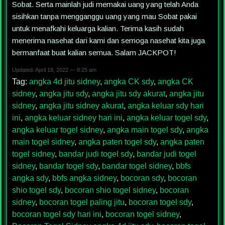
Sobat. Serta mainlah judi memakai uang yang telah Anda
sisihkan tanpa mengganggu uang yang mau Sobat pakai
untuk menafkahi keluarga kalian. Terima kasih sudah
menerima nasehat dari kami dan semoga nasehat kita juga
bermanfaat buat kalian semua. Salam JACKPOT!
Updated: April 18, 2022 — 8:25 am
Tag:
angka 4d jitu sidney
,
angka CK sdy
,
angka CK
sidney
,
angka jitu sdy
,
angka jitu sdy akurat
,
angka jitu
sidney
,
angka jitu sidney akurat
,
angka keluar sdy hari
ini
,
angka keluar sidney hari ini
,
angka keluar togel sdy
,
angka keluar togel sidney
,
angka main togel sdy
,
angka
main togel sidney
,
angka paten togel sdy
,
angka paten
togel sidney
,
bandar judi togel sdy
,
bandar judi togel
sidney
,
bandar togel sdy
,
bandar togel sidney
,
bbfs
angka sdy
,
bbfs angka sidney
,
bocoran sdy
,
bocoran
shio togel sdy
,
bocoran shio togel sidney
,
bocoran
sidney
,
bocoran togel paling jitu
,
bocoran togel sdy
,
bocoran togel sdy hari ini
,
bocoran togel sidney
,