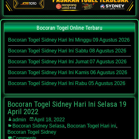
Bocoran Togel Online Terbaru
Bocoran Togel Sidney Hari Ini Minggu 09 Agustus 2026
Bocoran Togel Sidney Hari Ini Sabtu 08 Agustus 2026
Bocoran Togel Sidney Hari Ini Jumat 07 Agustus 2026
Bocoran Togel Sidney Hari Ini Kamis 06 Agustus 2026
Bocoran Togel Sidney Hari Ini Rabu 05 Agustus 2026
Bocoran Togel Sidney Hari Ini Selasa 19
April 2022
admin
April 18, 2022
Bocoran Sidney Selasa
,
Bocoran Togel Hari ini
,
Bocoran Togel Sidney
Comments