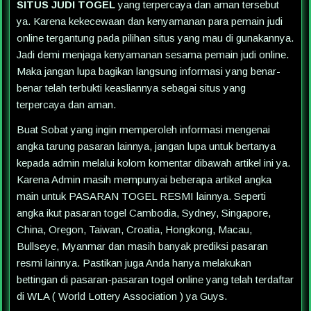
SITUS JUDI TOGEL
yang terpercaya dan aman tersebut
ya. Karena kekecewaan dan kenyamanan para pemain judi
online tergantung pada pilihan situs yang mau di gunakannya.
Jadi demi menjaga kenyamanan sesama pemain judi online.
Maka jangan lupa bagikan langsung informasi yang benar-
benar telah terbukti keasliannya sebagai situs yang
terpercaya dan aman.
Buat Sobat yang ingin memperoleh informasi mengenai
angka tarung pasaran lainnya, jangan lupa untuk bertanya
kepada admin melalui kolom komentar dibawah artikel ini ya.
Karena Admin masih mempunyai beberapa artikel angka
main untuk PASARAN TOGEL RESMI lainnya. Seperti
angka ikut pasaran togel Cambodia, Sydney, Singapore,
China, Oregon, Taiwan, Croatia, Hongkong, Macau,
Bullseye, Myanmar dan masih banyak prediksi pasaran
resmi lainnya. Pastikan juga Anda hanya melakukan
bettingan di pasaran-pasaran togel online yang telah terdaftar
di WLA ( World Lottery Association ) ya Guys.