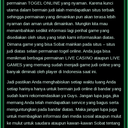
permainan TOGEL ONLINE yang nyaman. Karena kunci
utama dalam bermain judi ialah mendapatkan situs terbaik
sehingga permainan yang dimainkan pun akan terasa lebih
nyaman dan aman untuk dimainkan. Mungkin kita mau
menambahkan sedikit informasi lagi perihal game yang
disediakan oleh situs yang telah kami informasikan diatas.
Dimana game yang bisa Sobat mainkan pada situs – situs
judi diatas selain permainan togel online. Anda juga bisa
menikmati berbagai permainan LIVE CASINO ataupun LIVE
GAMES yang memang sudah menjadi game judi online yang
banyak diminati oleh player di Indonesia saat ini.
Jadi pastikan Anda menghabiskan setiap waktu luang Anda
setiap harinya hanya untuk bermain judi online di bandar yang
sudah kami rekomendasikan ya Guys. Jangan lupa juga, jika
memang Anda telah mendapatkan service yang bagus serta
menguntungkan pada bandar diatas. Maka jangan lupa juga
untuk membagikan informasi dari media sosial ataupun mulut
ke mulut untuk saudara ataupun kawan-kawan Sobat tentang