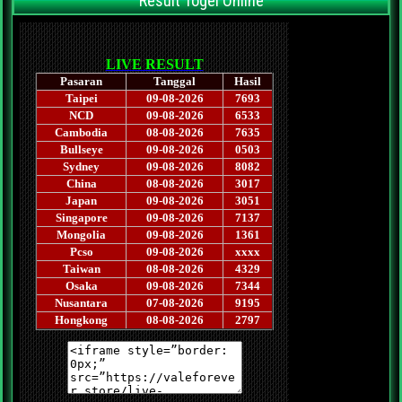
Result Togel Online