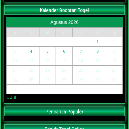
Kalender Bocoran Togel
Agustus 2026
S
S
R
K
J
S
M
1
2
3
4
5
6
7
8
9
10
11
12
13
14
15
16
17
18
19
20
21
22
23
24
25
26
27
28
29
30
31
« Jul
Pencarian Populer