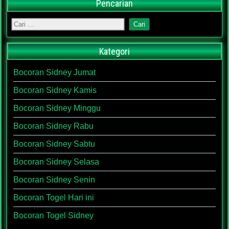
Pencarian
Kategori
Bocoran Sidney Jumat
Bocoran Sidney Kamis
Bocoran Sidney Minggu
Bocoran Sidney Rabu
Bocoran Sidney Sabtu
Bocoran Sidney Selasa
Bocoran Sidney Senin
Bocoran Togel Hari ini
Bocoran Togel Sidney