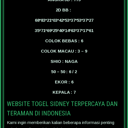
2D BB :
68*83*21*03*42*53*37*53*37*27
35*71*69*25*40*14*63*37*17*61
COLOK BEBAS : 6
COLOK MACAU : 3 – 9
SHIO : NAGA
50 – 50 : 6 / 2
EKOR : 6
KEPALA : 7
WEBSITE TOGEL SIDNEY TERPERCAYA DAN
TERAMAN DI INDONESIA
Kami ingin memberikan kalian beberapa informasi penting