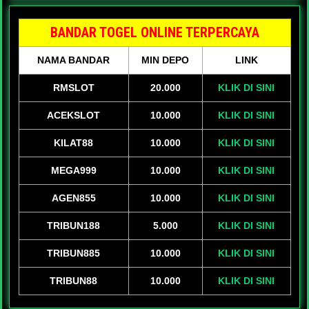
BANDAR TOGEL ONLINE TERPERCAYA
NAMA BANDAR
MIN DEPO
LINK
RMSLOT
20.000
KLIK DI SINI
ACEKSLOT
10.000
KLIK DI SINI
KILAT88
10.000
KLIK DI SINI
MEGA999
10.000
KLIK DI SINI
AGEN855
10.000
KLIK DI SINI
TRIBUN188
5.000
KLIK DI SINI
TRIBUN885
10.000
KLIK DI SINI
TRIBUN88
10.000
KLIK DI SINI