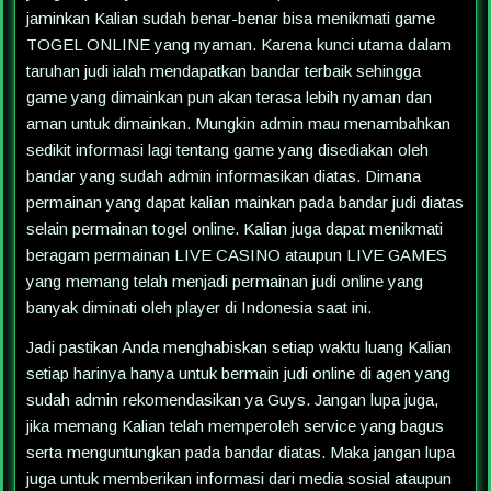
jaminkan Kalian sudah benar-benar bisa menikmati game
TOGEL ONLINE yang nyaman. Karena kunci utama dalam
taruhan judi ialah mendapatkan bandar terbaik sehingga
game yang dimainkan pun akan terasa lebih nyaman dan
aman untuk dimainkan. Mungkin admin mau menambahkan
sedikit informasi lagi tentang game yang disediakan oleh
bandar yang sudah admin informasikan diatas. Dimana
permainan yang dapat kalian mainkan pada bandar judi diatas
selain permainan togel online. Kalian juga dapat menikmati
beragam permainan LIVE CASINO ataupun LIVE GAMES
yang memang telah menjadi permainan judi online yang
banyak diminati oleh player di Indonesia saat ini.
Jadi pastikan Anda menghabiskan setiap waktu luang Kalian
setiap harinya hanya untuk bermain judi online di agen yang
sudah admin rekomendasikan ya Guys. Jangan lupa juga,
jika memang Kalian telah memperoleh service yang bagus
serta menguntungkan pada bandar diatas. Maka jangan lupa
juga untuk memberikan informasi dari media sosial ataupun