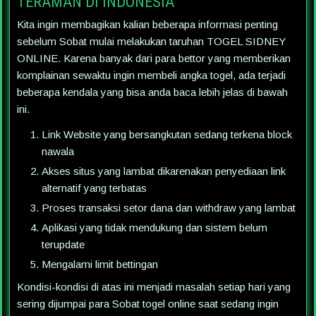
TERAMAN DI INDONESIA
Kita ingin membagikan kalian beberapa informasi penting
sebelum Sobat mulai melakukan taruhan TOGEL SIDNEY
ONLINE. Karena banyak dari para bettor yang memberikan
komplainan sewaktu ingin membeli angka togel, ada terjadi
beberapa kendala yang bisa anda baca lebih jelas di bawah
ini.
Link Website yang bersangkutan sedang terkena block
nawala
Akses situs yang lambat dikarenakan penyediaan link
alternatif yang terbatas
Proses transaksi setor dana dan withdraw yang lambat
Aplikasi yang tidak mendukung dan sistem belum
terupdate
Mengalami limit bettingan
Kondisi-kondisi di atas ini menjadi masalah setiap hari yang
sering dijumpai para Sobat togel online saat sedang ingin