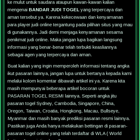
ke mulut untuk saudara ataupun kawan-kawan kalian
mengenai
BANDAR JUDI TOGEL
yang terpercaya dan
aman tersebut ya. Karena kekecewaan dan kenyamanan
para player judi online tergantung pada pilihan situs yang mau
di gunakannya. Jadi demi menjaga kenyamanan sesama
penikmat judi online. Maka jangan lupa bagikan langsung
informasi yang benar-benar telah terbukti keasliannya
sebagai agen yang terpercaya dan aman.
Buat kalian yang ingin memperoleh informasi tentang angka
ikut pasaran lainnya, jangan lupa untuk bertanya kepada kami
melalui kolom komentar dibawah artikel ini ya. Karena kita
masih mempunyai beberapa artikel bocoran untuk
PASARAN TOGEL RESMI lainnya. Seperti angka jitu
pasaran togel Sydney, Cambodia, Singapore, China,
Oregon, Taiwan, Croatia, Hongkong, Macau, Bullseye,
Myanmar dan masih banyak prediksi pasaran resmi lainnya.
Pastikan juga Anda hanya melakukan bettingan di pasaran-
pasaran togel online yang telah terdaftar di WLA ( World