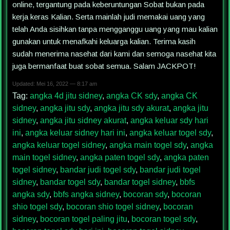
online, tergantung pada keberuntungan Sobat bukan pada
kerja keras Kalian. Serta mainlah judi memakai uang yang
telah Anda sisihkan tanpa mengganggu uang yang mau kalian
gunakan untuk menafkahi keluarga kalian. Terima kasih
sudah menerima nasehat dari kami dan semoga nasehat kita
juga bermanfaat buat sobat semua. Salam JACKPOT!
Updated: Mei 16, 2022 — 8:17 am
Tag:
angka 4d jitu sidney
,
angka CK sdy
,
angka CK
sidney
,
angka jitu sdy
,
angka jitu sdy akurat
,
angka jitu
sidney
,
angka jitu sidney akurat
,
angka keluar sdy hari
ini
,
angka keluar sidney hari ini
,
angka keluar togel sdy
,
angka keluar togel sidney
,
angka main togel sdy
,
angka
main togel sidney
,
angka paten togel sdy
,
angka paten
togel sidney
,
bandar judi togel sdy
,
bandar judi togel
sidney
,
bandar togel sdy
,
bandar togel sidney
,
bbfs
angka sdy
,
bbfs angka sidney
,
bocoran sdy
,
bocoran
shio togel sdy
,
bocoran shio togel sidney
,
bocoran
sidney
,
bocoran togel paling jitu
,
bocoran togel sdy
,