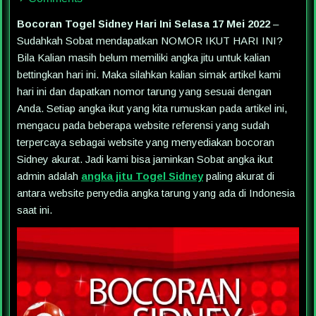
Bocoran Togel Sidney Hari Ini Selasa 17 Mei 2022
–
Sudahkah Sobat mendapatkan NOMOR IKUT HARI INI?
Bila Kalian masih belum memiliki angka jitu untuk kalian
bettingkan hari ini. Maka silahkan kalian simak artikel kami
hari ini dan dapatkan nomor tarung yang sesuai dengan
Anda. Setiap angka ikut yang kita rumuskan pada artikel ini,
mengacu pada beberapa website referensi yang sudah
terpercaya sebagai website yang menyediakan bocoran
Sidney akurat. Jadi kami bisa jaminkan Sobat angka ikut
admin adalah
angka jitu Togel Sidney
paling akurat di
antara website penyedia angka tarung yang ada di Indonesia
saat ini.