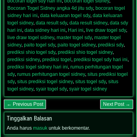
bocoran togel sdy hari ini
,
bocoran togel sidney
,
Bocoran Togel Sidney angka 4d jitu sdy
,
bocoran togel
sidney hari ini
,
data keluaran togel sdy
,
data keluaran
togel sidney
,
data result sdy
,
data result sidney
,
data sdy
hari ini
,
data sidney hari ini
,
Hari ini
,
live draw togel sdy
,
live draw togel sidney
,
master togel sdy
,
master togel
sidney
,
paito togel sdy
,
paito togel sidney
,
prediksi sdy
,
prediksi shio togel sdy
,
prediksi shio togel sidney
,
prediksi sidney
,
prediksi togel
,
prediksi togel sdy hari ini
,
prediksi togel sidney hari ini
,
rumus perhitungan togel
sdy
,
rumus perhitungan togel sidney
,
situs prediksi togel
sdy
,
situs prediksi togel sidney
,
situs togel sdy
,
situs
togel sidney
,
syair togel sdy
,
syair togel sidney
← Previous Post
Next Post →
Tinggalkan Balasan
Anda harus
masuk
untuk berkomentar.