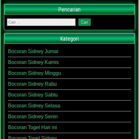
Pencarian
Kategori
Bocoran Sidney Jumat
Bocoran Sidney Kamis
Bocoran Sidney Minggu
Bocoran Sidney Rabu
Bocoran Sidney Sabtu
Bocoran Sidney Selasa
Bocoran Sidney Senin
Bocoran Togel Hari ini
Bocoran Togel Sidney