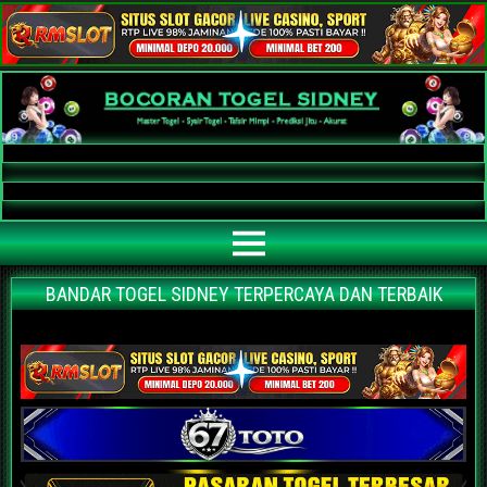
Bocoran Togel Sidney AKURAT
Bocoran angka jitu togel sidney paling akurat | prediksi situs agen bandar
togel sidney terpercaya | nomor main sidney | data keluaran sidney hari ini
BANDAR TOGEL SIDNEY TERPERCAYA DAN TERBAIK