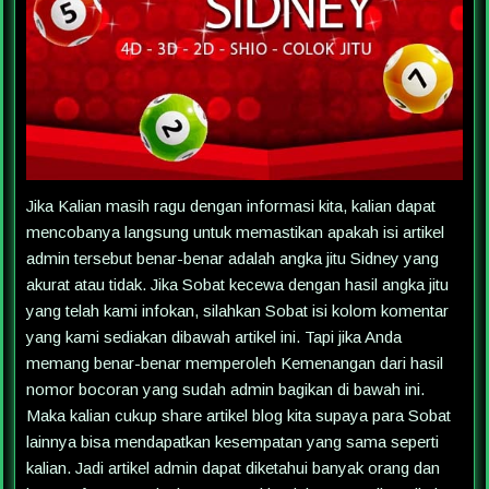
Jika Kalian masih ragu dengan informasi kita, kalian dapat
mencobanya langsung untuk memastikan apakah isi artikel
admin tersebut benar-benar adalah angka jitu Sidney yang
akurat atau tidak. Jika Sobat kecewa dengan hasil angka jitu
yang telah kami infokan, silahkan Sobat isi kolom komentar
yang kami sediakan dibawah artikel ini. Tapi jika Anda
memang benar-benar memperoleh Kemenangan dari hasil
nomor bocoran yang sudah admin bagikan di bawah ini.
Maka kalian cukup share artikel blog kita supaya para Sobat
lainnya bisa mendapatkan kesempatan yang sama seperti
kalian. Jadi artikel admin dapat diketahui banyak orang dan