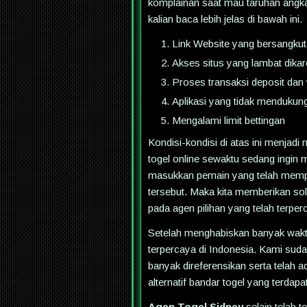
komplainan saat mau taruhan angka 
kalian baca lebih jelas di bawah ini.
Link Website yang bersangkut
Akses situs yang lambat dikare
Proses transaksi deposit dan
Aplikasi yang tidak mendukun
Mengalami limit bettingan
Kondisi-kondisi di atas ini menjadi 
togel online sewaktu sedang ingin m
masukkan pemain yang telah memp
tersebut. Maka kita memberikan sol
pada agen pilihan yang telah terpe
Setelah menghabiskan banyak wak
terpercaya di Indonesia. Kami su
banyak direferensikan serta telah a
alternatif bandar togel yang terdapat
Agen Togel Sidney
selain telah 