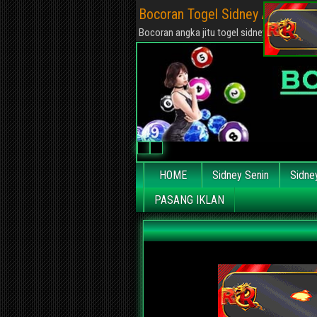
Bocoran Togel Sidney AKURAT
Bocoran angka jitu togel sidney paling akura
HOME
Sidney Senin
Sidne
PASANG IKLAN