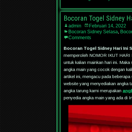
Bocoran Togel Sidney Ha
admin
Februari 14, 2022
Bocoran Sidney Selasa
,
Bocor
Comments
Bocoran Togel Sidney Hari Ini S
memperoleh NOMOR IKUT HARI INI?
untuk kalian mainkan hari ini. Maka 
angka main yang cocok dengan kali
artikel ini, mengacu pada beberapa
website yang menyediakan angka ta
angka tarung kami merupakan
angk
penyedia angka main yang ada di In