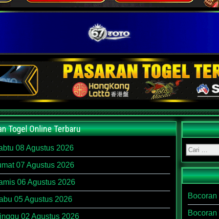
n Togel Online Terbaru
Sabtu 08 Agustus 2026
Jumat 07 Agustus 2026
Kamis 06 Agustus 2026
Bocoran 
Rabu 05 Agustus 2026
Bocoran
Minggu 02 Agustus 2026