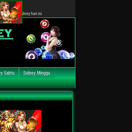
a keluaran sidney hari ini
ey Sabtu
Sidney Minggu