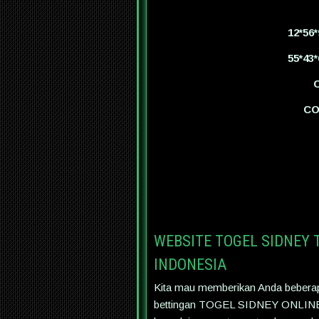
12*56*
55*43*
CO
WEBSITE TOGEL SIDNEY 
INDONESIA
Kita mau memberikan Anda beberap
bettingan TOGEL SIDNEY ONLINE. 