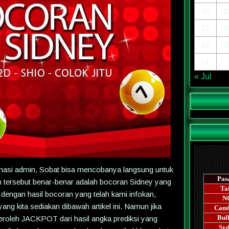
10
1
17
1
24
2
31
« Jul
rmasi admin, Sobat bisa mencobanya langsung untuk
in tersebut benar-benar adalah bocoran Sidney yang
a dengan hasil bocoran yang telah kami infokan,
ang kita sediakan dibawah artikel ini. Namun jika
oleh JACKPOT dari hasil angka prediksi yang