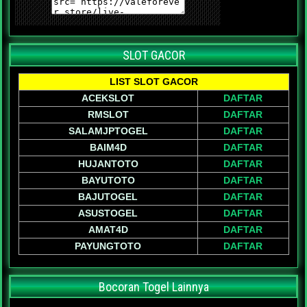
SLOT GACOR
LIST SLOT GACOR
ACEKSLOT
DAFTAR
RMSLOT
DAFTAR
SALAMJPTOGEL
DAFTAR
BAIM4D
DAFTAR
HUJANTOTO
DAFTAR
BAYUTOTO
DAFTAR
BAJUTOGEL
DAFTAR
ASUSTOGEL
DAFTAR
AMAT4D
DAFTAR
PAYUNGTOTO
DAFTAR
Bocoran Togel Lainnya