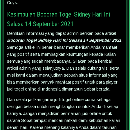
Guys.
Kesimpulan Bocoran Togel Sidney Hari Ini
Selasa 14 September 2021
Demikian informasi yang dapat admin berikan pada artikel
Bocoran Togel Sidney Hari Ini Selasa 14 September 2021
.
Semoga artikel ini benar-benar memberikan Anda manfaat
yang positif serta membagikan keuntungan kepada Kalian
semua yang sudah membacanya. Silakan baca kembali
artikel admin yang selanjutnya. Dan selalu dukung visi serta
misi kami dalam mewujudkan sebuah situs informasi yang
bisa memberikan banyak manfaat positif untuk para player
judi togel online di Indonesia dimanapun Sobat berada.
Dan selalu jadikan game judi togel online cuma sebagai
selingan belaka untuk menghilangkan suntuk Anda di setiap
harinya. Jangan menjadikan permainan judi online untuk
sarana Sobat tempat mencari nafkah demi kebutuhan kalian
sehari-hari. Karena menang kalahnya Anda dalam taruhan