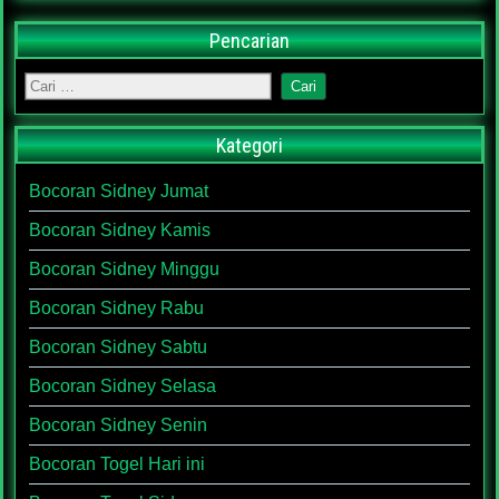
Pencarian
Kategori
Bocoran Sidney Jumat
Bocoran Sidney Kamis
Bocoran Sidney Minggu
Bocoran Sidney Rabu
Bocoran Sidney Sabtu
Bocoran Sidney Selasa
Bocoran Sidney Senin
Bocoran Togel Hari ini