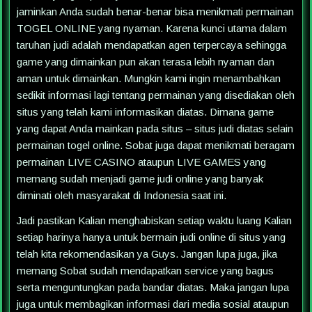
jaminkan Anda sudah benar-benar bisa menikmati permainan
TOGEL ONLINE yang nyaman. Karena kunci utama dalam
taruhan judi adalah mendapatkan agen terpercaya sehingga
game yang dimainkan pun akan terasa lebih nyaman dan
aman untuk dimainkan. Mungkin kami ingin menambahkan
sedikit informasi lagi tentang permainan yang disediakan oleh
situs yang telah kami informasikan diatas. Dimana game
yang dapat Anda mainkan pada situs – situs judi diatas selain
permainan togel online. Sobat juga dapat menikmati beragam
permainan LIVE CASINO ataupun LIVE GAMES yang
memang sudah menjadi game judi online yang banyak
diminati oleh masyarakat di Indonesia saat ini.
Jadi pastikan Kalian menghabiskan setiap waktu luang Kalian
setiap harinya hanya untuk bermain judi online di situs yang
telah kita rekomendasikan ya Guys. Jangan lupa juga, jika
memang Sobat sudah mendapatkan service yang bagus
serta menguntungkan pada bandar diatas. Maka jangan lupa
juga untuk membagikan informasi dari media sosial ataupun