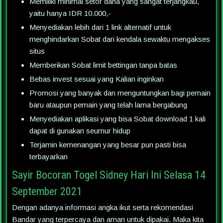
Memiliki minimal setor dana yang sangat terjangkau,
yaitu hanya IDR 10.000,-
Menyediakan lebih dari 1 link alternatif untuk
menghindarkan Sobat dari kendala sewaktu mengakses
situs
Memberikan Sobat limit bettingan tanpa batas
Bebas invest sesuai yang Kalian inginkan
Promosi yang banyak dan menguntungkan bagi pemain
baru ataupun pemain yang telah lama bergabung
Menyediakan aplikasi yang bisa Sobat download 1 kali
dapat di gunakan seumur hidup
Terjamin kemenangan yang besar pun pasti bisa
terbayarkan
Sayir Bocoran Togel Sidney Hari Ini Selasa 14
September 2021
Dengan adanya informasi angka ikut serta rekomendasi
Bandar yang terpercaya dan aman untuk dipakai. Maka kita