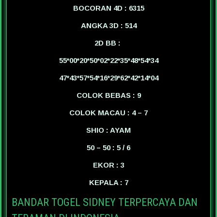
BOCORAN 4D : 6315
ANGKA 3D : 514
2D BB :
55*00*20*50*02*22*35*48*54*34
47*43*57*54*16*29*62*42*14*04
COLOK BEBAS : 9
COLOK MACAU : 4 – 7
SHIO : AYAM
50 – 50 : 5 / 6
EKOR : 3
KEPALA : 7
BANDAR TOGEL SIDNEY TERPERCAYA DAN