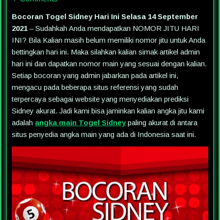
Bocoran Togel Sidney Hari Ini Selasa 14 September
2021
– Sudahkah Anda mendapatkan NOMOR JITU HARI
INI? Bila Kalian masih belum memiliki nomor jitu untuk Anda
bettingkan hari ini. Maka silahkan kalian simak artikel admin
hari ini dan dapatkan nomor main yang sesuai dengan kalian.
Setiap bocoran yang admin jabarkan pada artikel ini,
mengacu pada beberapa situs referensi yang sudah
terpercaya sebagai website yang menyediakan prediksi
Sidney akurat. Jadi kami bisa jaminkan kalian angka jitu kami
adalah
angka main Togel Sidney
paling akurat di antara
situs penyedia angka main yang ada di Indonesia saat ini.