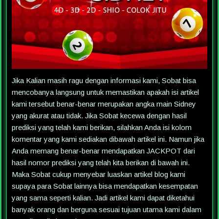
Jika Kalian masih ragu dengan informasi kami, Sobat bisa
mencobanya langsung untuk memastikan apakah isi artikel
kami tersebut benar-benar merupakan angka main Sidney
yang akurat atau tidak. Jika Sobat kecewa dengan hasil
prediksi yang telah kami berikan, silahkan Anda isi kolom
komentar yang kami sediakan dibawah artikel ini. Namun jika
Anda memang benar-benar mendapatkan JACKPOT dari
hasil nomor prediksi yang telah kita berikan di bawah ini.
Maka Sobat cukup menyebar luaskan artikel blog kami
supaya para Sobat lainnya bisa mendapatkan kesempatan
yang sama seperti kalian. Jadi artikel kami dapat diketahui
banyak orang dan berguna sesuai tujuan utama kami dalam