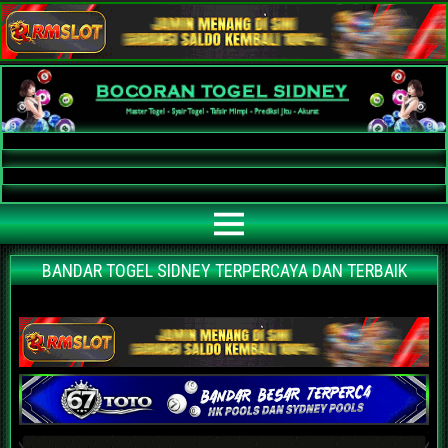
Bocoran Togel Sidney AKURAT
Bocoran angka jitu togel sidney paling akurat | prediksi situs agen bandar
togel sidney terpercaya | nomor main sidney | data keluaran sidney hari ini
BANDAR TOGEL SIDNEY TERPERCAYA DAN TERBAIK