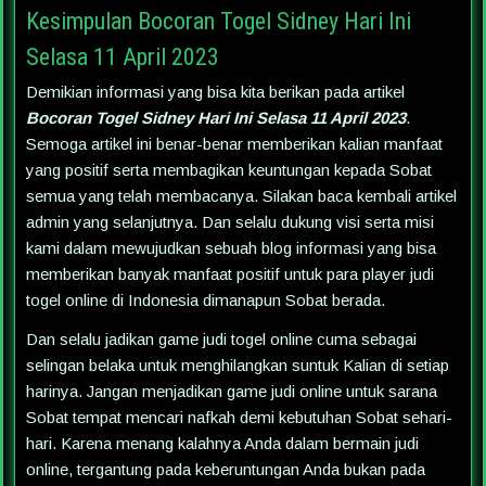
Kesimpulan Bocoran Togel Sidney Hari Ini
Selasa 11 April 2023
Demikian informasi yang bisa kita berikan pada artikel
Bocoran Togel Sidney Hari Ini Selasa 11 April 2023
.
Semoga artikel ini benar-benar memberikan kalian manfaat
yang positif serta membagikan keuntungan kepada Sobat
semua yang telah membacanya. Silakan baca kembali artikel
admin yang selanjutnya. Dan selalu dukung visi serta misi
kami dalam mewujudkan sebuah blog informasi yang bisa
memberikan banyak manfaat positif untuk para player judi
togel online di Indonesia dimanapun Sobat berada.
Dan selalu jadikan game judi togel online cuma sebagai
selingan belaka untuk menghilangkan suntuk Kalian di setiap
harinya. Jangan menjadikan game judi online untuk sarana
Sobat tempat mencari nafkah demi kebutuhan Sobat sehari-
hari. Karena menang kalahnya Anda dalam bermain judi
online, tergantung pada keberuntungan Anda bukan pada