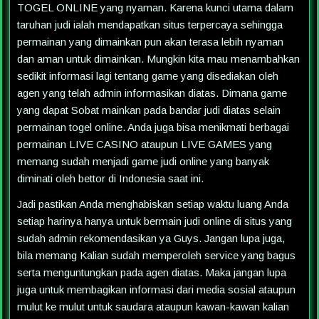
TOGEL ONLINE yang nyaman. Karena kunci utama dalam
taruhan judi ialah mendapatkan situs terpercaya sehingga
permainan yang dimainkan pun akan terasa lebih nyaman
dan aman untuk dimainkan. Mungkin kita mau menambahkan
sedikit informasi lagi tentang game yang disediakan oleh
agen yang telah admin informasikan diatas. Dimana game
yang dapat Sobat mainkan pada bandar judi diatas selain
permainan togel online. Anda juga bisa menikmati berbagai
permainan LIVE CASINO ataupun LIVE GAMES yang
memang sudah menjadi game judi online yang banyak
diminati oleh bettor di Indonesia saat ini.
Jadi pastikan Anda menghabiskan setiap waktu luang Anda
setiap harinya hanya untuk bermain judi online di situs yang
sudah admin rekomendasikan ya Guys. Jangan lupa juga,
bila memang Kalian sudah memperoleh service yang bagus
serta menguntungkan pada agen diatas. Maka jangan lupa
juga untuk membagikan informasi dari media sosial ataupun
mulut ke mulut untuk saudara ataupun kawan-kawan kalian