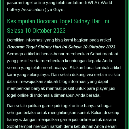
pasaran togel online yang telah terdaftar di WLA ( World
Lottery Association ) ya Guys.
Kesimpulan Bocoran Togel Sidney Hari Ini
Selasa 10 Oktober 2023
Demikian informasi yang bisa kami bagikan pada artikel
Bocoran Togel Sidney Hari Ini Selasa 10 Oktober 2023
.
Semoga artikel ini benar-benar memberikan Sobat manfaat
yang positif serta memberikan keuntungan kepada Anda
semua yang telah membacanya. Silakan baca kembali artikel
kami yang selanjutnya. Dan selalu dukung visi serta misi kita
dalam mewujudkan sebuah blog informasi yang dapat
memberikan banyak manfaat positif untuk para player judi
togel online di Indonesia dimanapun Anda berada.
Dan selalu jadikan game judi togel online hanya sebagai
selingan belaka untuk menghilangkan suntuk Kalian di setiap
harinya. Jangan menjadikan game judi online untuk sarana
Sobat tempat mencari nafkah demi kebutuhan Anda sehari-