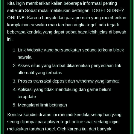
Kita ingin memberikan kalian beberapa informasi penting
sebelum Sobat mulai melakukan bettingan TOGEL SIDNEY
ONLINE. Karena banyak dari para pemain yang memberikan
komplainan sewaktu mau taruhan angka togel, ada terjadi
beberapa kendala yang dapat sobat baca lebih jelas di bawah
ini.
Link Website yang bersangkutan sedang terkena block
nawala
Akses situs yang lambat dikarenakan penyediaan link
alternatif yang terbatas
Proses transaksi deposit dan withdraw yang lambat
Aplikasi yang tidak mendukung dan game belum
terupdate
Mengalami limit bettingan
Kondisi-kondisi di atas ini menjadi kendala setiap hari yang
sering dijumpai para player togel online saat sedang ingin
melakukan taruhan togel. Oleh karena itu, dari banyak