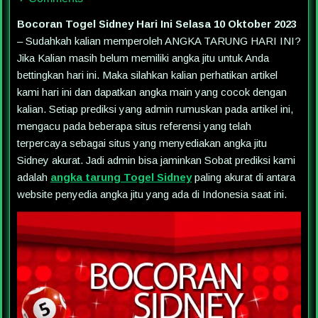
Bocoran Togel Sidney Hari Ini Selasa 10 Oktober 2023
– Sudahkah kalian memperoleh ANGKA TARUNG HARI INI?
Jika Kalian masih belum memiliki angka jitu untuk Anda
bettingkan hari ini. Maka silahkan kalian perhatikan artikel
kami hari ini dan dapatkan angka main yang cocok dengan
kalian. Setiap prediksi yang admin rumuskan pada artikel ini,
mengacu pada beberapa situs referensi yang telah
terpercaya sebagai situs yang menyediakan angka jitu
Sidney akurat. Jadi admin bisa jaminkan Sobat prediksi kami
adalah
angka tarung Togel Sidney
paling akurat di antara
website penyedia angka jitu yang ada di Indonesia saat ini.