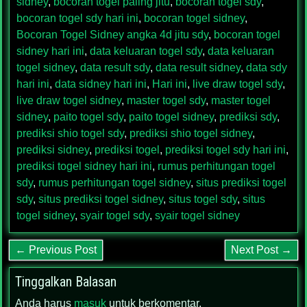
sidney
,
bocoran togel paling jitu
,
bocoran togel sdy
,
bocoran togel sdy hari ini
,
bocoran togel sidney
,
Bocoran Togel Sidney angka 4d jitu sdy
,
bocoran togel
sidney hari ini
,
data keluaran togel sdy
,
data keluaran
togel sidney
,
data result sdy
,
data result sidney
,
data sdy
hari ini
,
data sidney hari ini
,
Hari ini
,
live draw togel sdy
,
live draw togel sidney
,
master togel sdy
,
master togel
sidney
,
paito togel sdy
,
paito togel sidney
,
prediksi sdy
,
prediksi shio togel sdy
,
prediksi shio togel sidney
,
prediksi sidney
,
prediksi togel
,
prediksi togel sdy hari ini
,
prediksi togel sidney hari ini
,
rumus perhitungan togel
sdy
,
rumus perhitungan togel sidney
,
situs prediksi togel
sdy
,
situs prediksi togel sidney
,
situs togel sdy
,
situs
togel sidney
,
syair togel sdy
,
syair togel sidney
← Previous Post
Next Post →
Tinggalkan Balasan
Anda harus
masuk
untuk berkomentar.