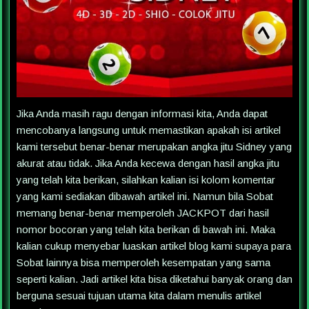
Jika Anda masih ragu dengan informasi kita, Anda dapat
mencobanya langsung untuk memastikan apakah isi artikel
kami tersebut benar-benar merupakan angka jitu Sidney yang
akurat atau tidak. Jika Anda kecewa dengan hasil angka jitu
yang telah kita berikan, silahkan kalian isi kolom komentar
yang kami sediakan dibawah artikel ini. Namun bila Sobat
memang benar-benar memperoleh JACKPOT dari hasil
nomor bocoran yang telah kita berikan di bawah ini. Maka
kalian cukup menyebar luaskan artikel blog kami supaya para
Sobat lainnya bisa memperoleh kesempatan yang sama
seperti kalian. Jadi artikel kita bisa diketahui banyak orang dan
berguna sesuai tujuan utama kita dalam menulis artikel