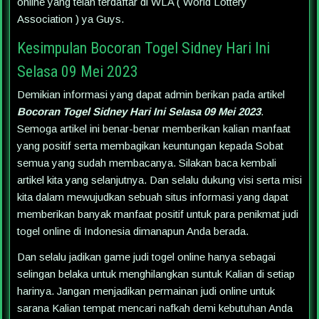
online yang telah terdaftar di WLA ( World Lottery
Association ) ya Guys.
Kesimpulan Bocoran Togel Sidney Hari Ini
Selasa 09 Mei 2023
Demikian informasi yang dapat admin berikan pada artikel
Bocoran Togel Sidney Hari Ini Selasa 09 Mei 2023
.
Semoga artikel ini benar-benar memberikan kalian manfaat
yang positif serta membagikan keuntungan kepada Sobat
semua yang sudah membacanya. Silakan baca kembali
artikel kita yang selanjutnya. Dan selalu dukung visi serta misi
kita dalam mewujudkan sebuah situs informasi yang dapat
memberikan banyak manfaat positif untuk para penikmat judi
togel online di Indonesia dimanapun Anda berada.
Dan selalu jadikan game judi togel online hanya sebagai
selingan belaka untuk menghilangkan suntuk Kalian di setiap
harinya. Jangan menjadikan permainan judi online untuk
sarana Kalian tempat mencari nafkah demi kebutuhan Anda