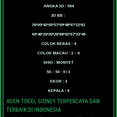
ANGKA 3D : 594
2D BB :
36*00*43*05*57*09*48*97*11*61
60*46*20*00*26*88*63*67*23*49
COLOK BEBAS : 4
COLOK MACAU : 1 – 6
SHIO : MONYET
50 – 50 : 9 / 3
EKOR : 2
KEPALA : 9
AGEN TOGEL SIDNEY TERPERCAYA DAN
TERBAIK DI INDONESIA