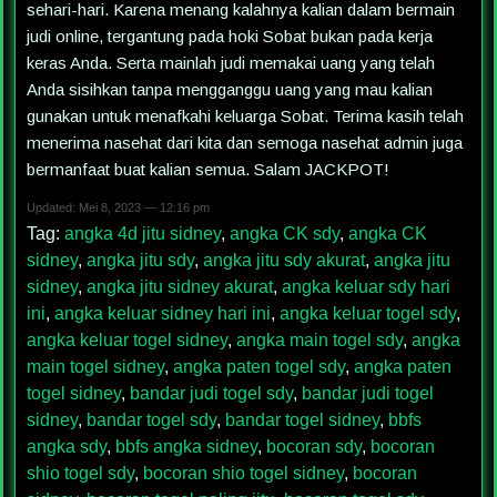
sehari-hari. Karena menang kalahnya kalian dalam bermain
judi online, tergantung pada hoki Sobat bukan pada kerja
keras Anda. Serta mainlah judi memakai uang yang telah
Anda sisihkan tanpa mengganggu uang yang mau kalian
gunakan untuk menafkahi keluarga Sobat. Terima kasih telah
menerima nasehat dari kita dan semoga nasehat admin juga
bermanfaat buat kalian semua. Salam JACKPOT!
Updated: Mei 8, 2023 — 12:16 pm
Tag:
angka 4d jitu sidney
,
angka CK sdy
,
angka CK
sidney
,
angka jitu sdy
,
angka jitu sdy akurat
,
angka jitu
sidney
,
angka jitu sidney akurat
,
angka keluar sdy hari
ini
,
angka keluar sidney hari ini
,
angka keluar togel sdy
,
angka keluar togel sidney
,
angka main togel sdy
,
angka
main togel sidney
,
angka paten togel sdy
,
angka paten
togel sidney
,
bandar judi togel sdy
,
bandar judi togel
sidney
,
bandar togel sdy
,
bandar togel sidney
,
bbfs
angka sdy
,
bbfs angka sidney
,
bocoran sdy
,
bocoran
shio togel sdy
,
bocoran shio togel sidney
,
bocoran