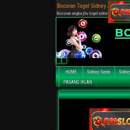
Bocoran Togel Sidney AKURAT
Bocoran angka jitu togel sidney paling akura
HOME
Sidney Senin
Sidne
PASANG IKLAN