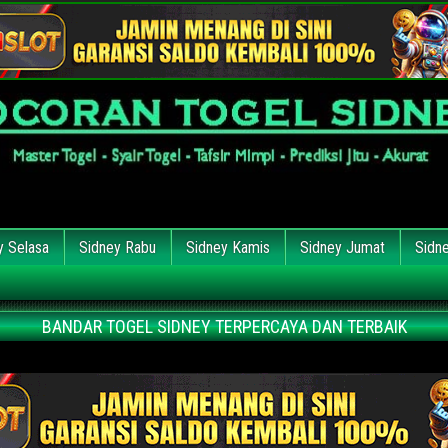
t | prediksi situs agen bandar togel sidney terpercaya | nomor main sidney | dat
y Selasa
Sidney Rabu
Sidney Kamis
Sidney Jumat
Sidn
BANDAR TOGEL SIDNEY TERPERCAYA DAN TERBAIK