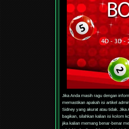
Jika Anda masih ragu dengan info
memastikan apakah isi artikel adm
Sidney yang akurat atau tidak. Ji
bagikan, silahkan kalian isi kolom k
jika kalian memang benar-benar m