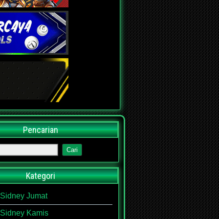
Pencarian
Kategori
Sidney Jumat
 Sidney Kamis