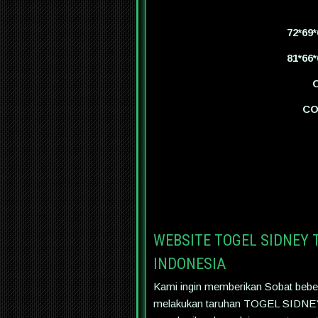
72*69*
81*66*
CO
WEBSITE TOGEL SIDNEY 
INDONESIA
Kami ingin memberikan Sobat beber
melakukan taruhan TOGEL SIDNEY