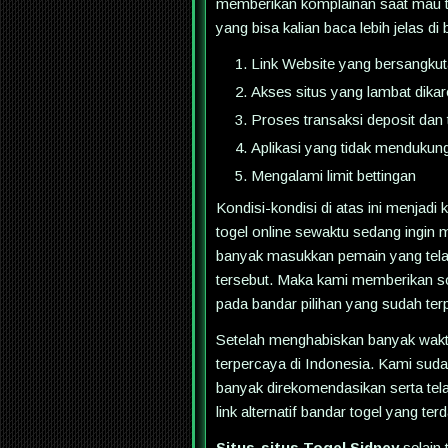
memberikan komplainan saat mau ta
yang bisa kalian baca lebih jelas di 
Link Website yang bersangkut
Akses situs yang lambat dikare
Proses transaksi deposit dan 
Aplikasi yang tidak mendukun
Mengalami limit bettingan
Kondisi-kondisi di atas ini menjadi 
togel online sewaktu sedang ingin m
banyak masukkan pemain yang tel
tersebut. Maka kami memberikan s
pada bandar pilihan yang sudah te
Setelah menghabiskan banyak wak
terpercaya di Indonesia. Kami su
banyak direkomendasikan serta tela
link alternatif bandar togel yang ter
Situs-situs Togel Sidney
selain 