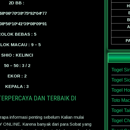
2D BB :
H
68*06*70*38*75*92*04*77
B
08*56*10*41*39*08*09*91
A
COLOK BEBAS : 5
P
LOK MACAU : 9 – 5
SHIO : KELINCI
50 – 50 : 3 / 2
Togel Si
EKOR : 2
Togel Si
KEPALA : 3
Togel H
TERPERCAYA DAN TERBAIK DI
Toto Ma
Togel Ta
apa informasi penting sebelum Kalian mulai
Togel Ch
 ONLINE. Karena banyak dari para Sobat yang