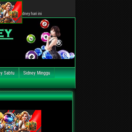
a keluaran sidney hari ini
ey Sabtu
Sidney Minggu