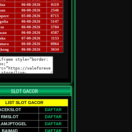
SLOT GACOR
LIST SLOT GACOR
ACEKSLOT
DAFTAR
RMSLOT
DAFTAR
LAMJPTOGEL
DAFTAR
BAIM4D
DAFTAR