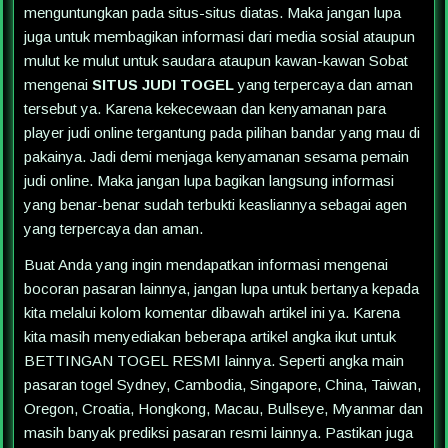
menguntungkan pada situs-situs diatas. Maka jangan lupa
juga untuk membagikan informasi dari media sosial ataupun
mulut ke mulut untuk saudara ataupun kawan-kawan Sobat
mengenai
SITUS JUDI TOGEL
yang terpercaya dan aman
tersebut ya. Karena kekecewaan dan kenyamanan para
player judi online tergantung pada pilihan bandar yang mau di
pakainya. Jadi demi menjaga kenyamanan sesama pemain
judi online. Maka jangan lupa bagikan langsung informasi
yang benar-benar sudah terbukti keasliannya sebagai agen
yang terpercaya dan aman.
Buat Anda yang ingin mendapatkan informasi mengenai
bocoran pasaran lainnya, jangan lupa untuk bertanya kepada
kita melalui kolom komentar dibawah artikel ini ya. Karena
kita masih menyediakan beberapa artikel angka ikut untuk
BETTINGAN TOGEL RESMI lainnya. Seperti angka main
pasaran togel Sydney, Cambodia, Singapore, China, Taiwan,
Oregon, Croatia, Hongkong, Macau, Bullseye, Myanmar dan
masih banyak prediksi pasaran resmi lainnya. Pastikan juga