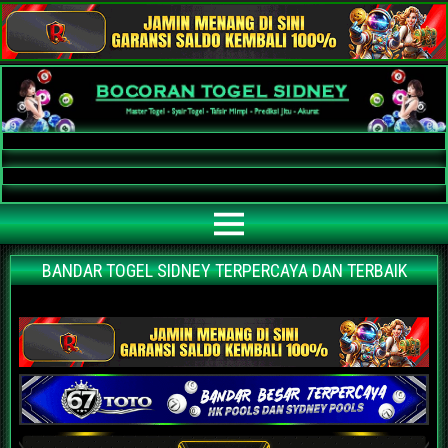
Bocoran Togel Sidney AKURAT
Bocoran angka jitu togel sidney paling akurat | prediksi situs agen bandar
togel sidney terpercaya | nomor main sidney | data keluaran sidney hari ini
BANDAR TOGEL SIDNEY TERPERCAYA DAN TERBAIK