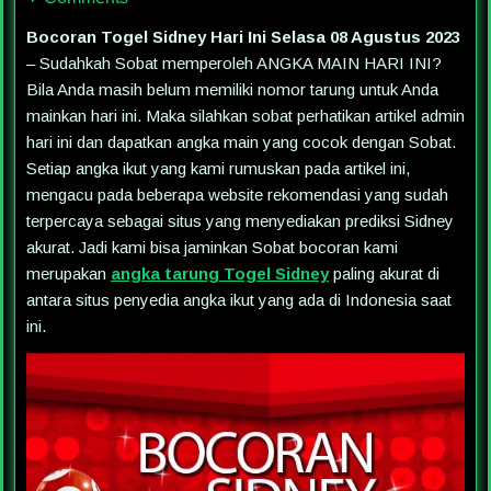
Bocoran Togel Sidney Hari Ini Selasa 08 Agustus 2023
– Sudahkah Sobat memperoleh ANGKA MAIN HARI INI?
Bila Anda masih belum memiliki nomor tarung untuk Anda
mainkan hari ini. Maka silahkan sobat perhatikan artikel admin
hari ini dan dapatkan angka main yang cocok dengan Sobat.
Setiap angka ikut yang kami rumuskan pada artikel ini,
mengacu pada beberapa website rekomendasi yang sudah
terpercaya sebagai situs yang menyediakan prediksi Sidney
akurat. Jadi kami bisa jaminkan Sobat bocoran kami
merupakan
angka tarung Togel Sidney
paling akurat di
antara situs penyedia angka ikut yang ada di Indonesia saat
ini.