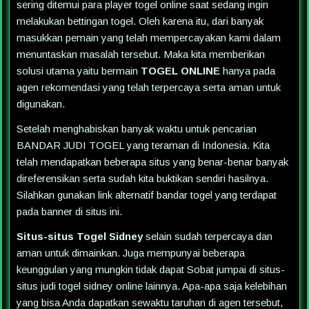
sering ditemui para player togel online saat sedang ingin
melakukan bettingan togel. Oleh karena itu, dari banyak
masukkan pemain yang telah mempercayakan kami dalam
menuntaskan masalah tersebut. Maka kita memberikan
solusi utama yaitu bermain
TOGEL ONLINE
hanya pada
agen rekomendasi yang telah terpercaya serta aman untuk
digunakan.
Setelah menghabiskan banyak waktu untuk pencarian
BANDAR JUDI TOGEL yang teraman di Indonesia. Kita
telah mendapatkan beberapa situs yang benar-benar banyak
direferensikan serta sudah kita buktikan sendiri hasilnya.
Silahkan gunakan link alternatif bandar togel yang terdapat
pada banner di situs ini.
Situs-situs Togel Sidney
selain sudah terpercaya dan
aman untuk dimainkan. Juga mempunyai beberapa
keunggulan yang mungkin tidak dapat Sobat jumpai di situs-
situs judi togel sidney online lainnya. Apa-apa saja kelebihan
yang bisa Anda dapatkan sewaktu taruhan di agen tersebut,