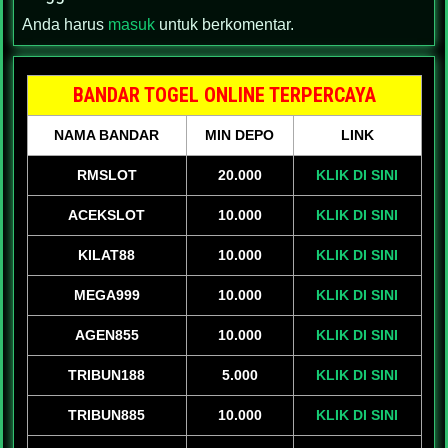
Anda harus
masuk
untuk berkomentar.
BANDAR TOGEL ONLINE TERPERCAYA
NAMA BANDAR
MIN DEPO
LINK
RMSLOT
20.000
KLIK DI SINI
ACEKSLOT
10.000
KLIK DI SINI
KILAT88
10.000
KLIK DI SINI
MEGA999
10.000
KLIK DI SINI
AGEN855
10.000
KLIK DI SINI
TRIBUN188
5.000
KLIK DI SINI
TRIBUN885
10.000
KLIK DI SINI