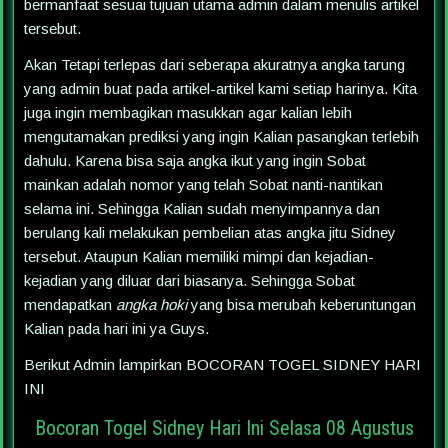
bermanfaat sesuai tujuan utama admin dalam menulis artikel
tersebut.
Akan Tetapi terlepas dari seberapa akuratnya angka tarung
yang admin buat pada artikel-artikel kami setiap harinya. Kita
juga ingin membagikan masukkan agar kalian lebih
mengutamakan prediksi yang ingin Kalian pasangkan terlebih
dahulu. Karena bisa saja angka ikut yang ingin Sobat
mainkan adalah nomor yang telah Sobat nanti-nantikan
selama ini. Sehingga Kalian sudah menyimpannya dan
berulang kali melakukan pembelian atas angka jitu Sidney
tersebut. Ataupun Kalian memiliki mimpi dan kejadian-
kejadian yang diluar dari biasanya. Sehingga Sobat
mendapatkan
angka hoki
yang bisa merubah keberuntungan
Kalian pada hari ini ya Guys.
Berikut Admin lampirkan BOCORAN TOGEL SIDNEY HARI
INI
Bocoran Togel Sidney Hari Ini Selasa 08 Agustus