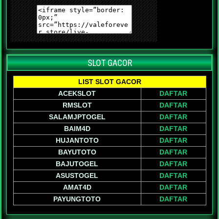
SLOT GACOR
LIST SLOT GACOR
ACEKSLOT
DAFTAR
RMSLOT
DAFTAR
SALAMJPTOGEL
DAFTAR
BAIM4D
DAFTAR
HUJANTOTO
DAFTAR
BAYUTOTO
DAFTAR
BAJUTOGEL
DAFTAR
ASUSTOGEL
DAFTAR
AMAT4D
DAFTAR
PAYUNGTOTO
DAFTAR