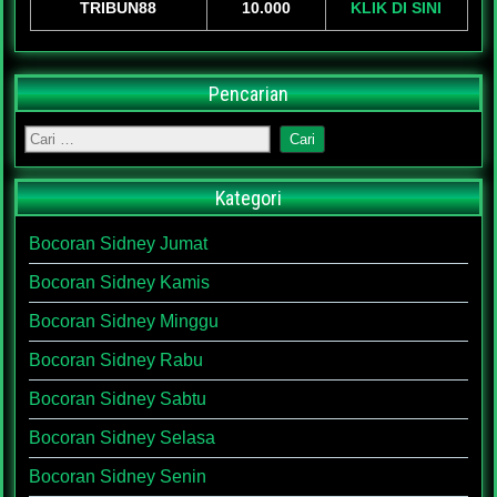
TRIBUN88
10.000
KLIK DI SINI
Pencarian
Kategori
Bocoran Sidney Jumat
Bocoran Sidney Kamis
Bocoran Sidney Minggu
Bocoran Sidney Rabu
Bocoran Sidney Sabtu
Bocoran Sidney Selasa
Bocoran Sidney Senin