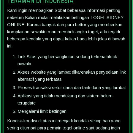
TERAMAN DI INDONESIA
Kami ingin membagikan Sobat beberapa informasi penting
sebelum Kalian mulai melakukan bettingan TOGEL SIDNEY
ONLINE. Karena banyak dari para bettor yang memberikan
komplainan sewaktu mau membeli angka togel, ada terjadi
beberapa kendala yang dapat kalian baca lebih jelas di bawah
ini.
Link Situs yang bersangkutan sedang terkena block
nawala
Akses website yang lambat dikarenakan penyediaan link
alternatif yang terbatas
Proses transaksi setor dana dan tarik dana yang lambat
Aplikasi yang tidak mendukung dan sistem belum
terupdate
Mengalami limit bettingan
Kondisi-kondisi di atas ini menjadi kendala setiap hari yang
sering dijumpai para pemain togel online saat sedang ingin