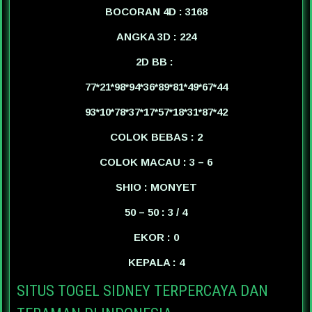
BOCORAN 4D : 3168
ANGKA 3D : 224
2D BB :
77*21*98*94*36*89*81*49*67*44
93*10*78*37*17*57*18*31*87*42
COLOK BEBAS : 2
COLOK MACAU : 3 – 6
SHIO : MONYET
50 – 50 : 3 / 4
EKOR : 0
KEPALA : 4
SITUS TOGEL SIDNEY TERPERCAYA DAN