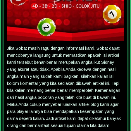
Jika Sobat masih ragu dengan informasi kami, Sobat dapat
mencobanya langsung untuk memastikan apakah isi artikel
kami tersebut benar-benar merupakan angka ikut Sidney
yang akurat atau tidak. Apabila Anda kecewa dengan hasil
angka main yang sudah kami bagikan, silahkan kalian isi
kolom komentar yang kita sediakan dibawah artikel ini. Tapi
bila kalian memang benar-benar memperoleh Kemenangan
dari hasil angka bocoran yang telah kita buat di bawah ini.
Maka Anda cukup menyebar luaskan artikel blog kami agar
para player lainnya bisa mendapatkan kesempatan yang
sama seperti kalian. Jadi artikel kami dapat diketahui banyak
orang dan bermanfaat sesuai tujuan utama kita dalam