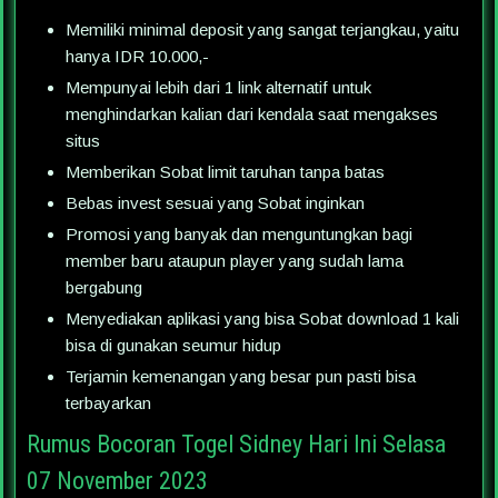
Memiliki minimal deposit yang sangat terjangkau, yaitu
hanya IDR 10.000,-
Mempunyai lebih dari 1 link alternatif untuk
menghindarkan kalian dari kendala saat mengakses
situs
Memberikan Sobat limit taruhan tanpa batas
Bebas invest sesuai yang Sobat inginkan
Promosi yang banyak dan menguntungkan bagi
member baru ataupun player yang sudah lama
bergabung
Menyediakan aplikasi yang bisa Sobat download 1 kali
bisa di gunakan seumur hidup
Terjamin kemenangan yang besar pun pasti bisa
terbayarkan
Rumus Bocoran Togel Sidney Hari Ini Selasa
07 November 2023