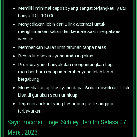
Memiliki minimal deposit yang sangat terjangkau, yaitu
hanya IDR 10.000,-
Menyediakan lebih dari 1 link alternatif untuk
menghindarkan kalian dari kendala saat mengakses
website
Memberikan Kalian limit taruhan tanpa batas
Bebas line sesuai yang Anda inginkan
Promosi yang banyak dan menguntungkan bagi
member baru maupun member yang telah lama
bergabung
Menyediakan aplikasi yang dapat Sobat download 1 kali
bisa di gunakan seumur hidup
Terjamin Jackpot yang besar pun pasti sanggup
terbayarkan
Sayir Bocoran Togel Sidney Hari Ini Selasa 07
Maret 2023