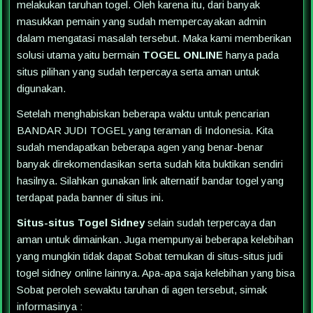
melakukan taruhan togel. Oleh karena itu, dari banyak
masukkan pemain yang sudah mempercayakan admin
dalam mengatasi masalah tersebut. Maka kami memberikan
solusi utama yaitu bermain
TOGEL ONLINE
hanya pada
situs pilihan yang sudah terpercaya serta aman untuk
digunakan.
Setelah menghabiskan beberapa waktu untuk pencarian
BANDAR JUDI TOGEL yang teraman di Indonesia. Kita
sudah mendapatkan beberapa agen yang benar-benar
banyak direkomendasikan serta sudah kita buktikan sendiri
hasilnya. Silahkan gunakan link alternatif bandar togel yang
terdapat pada banner di situs ini.
Situs-situs Togel Sidney
selain sudah terpercaya dan
aman untuk dimainkan. Juga mempunyai beberapa kelebihan
yang mungkin tidak dapat Sobat temukan di situs-situs judi
togel sidney online lainnya. Apa-apa saja kelebihan yang bisa
Sobat peroleh sewaktu taruhan di agen tersebut, simak
informasinya :