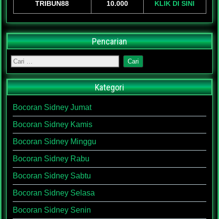
TRIBUN88
10.000
KLIK DI SINI
Pencarian
Kategori
Bocoran Sidney Jumat
Bocoran Sidney Kamis
Bocoran Sidney Minggu
Bocoran Sidney Rabu
Bocoran Sidney Sabtu
Bocoran Sidney Selasa
Bocoran Sidney Senin