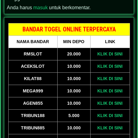
Anda harus
masuk
untuk berkomentar.
BANDAR TOGEL ONLINE TERPERCAYA
NAMA BANDAR
MIN DEPO
LINK
RMSLOT
20.000
KLIK DI SINI
ACEKSLOT
10.000
KLIK DI SINI
KILAT88
10.000
KLIK DI SINI
MEGA999
10.000
KLIK DI SINI
AGEN855
10.000
KLIK DI SINI
TRIBUN188
5.000
KLIK DI SINI
TRIBUN885
10.000
KLIK DI SINI