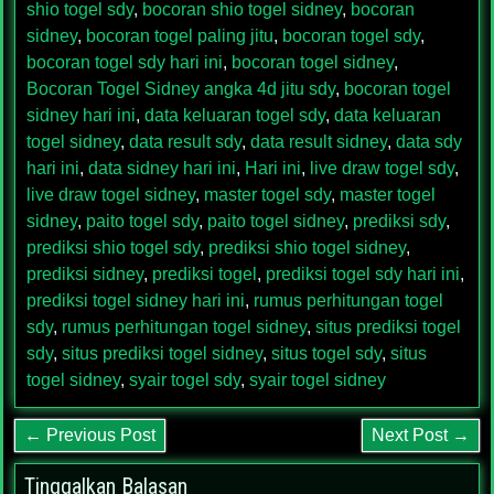
shio togel sdy
,
bocoran shio togel sidney
,
bocoran
sidney
,
bocoran togel paling jitu
,
bocoran togel sdy
,
bocoran togel sdy hari ini
,
bocoran togel sidney
,
Bocoran Togel Sidney angka 4d jitu sdy
,
bocoran togel
sidney hari ini
,
data keluaran togel sdy
,
data keluaran
togel sidney
,
data result sdy
,
data result sidney
,
data sdy
hari ini
,
data sidney hari ini
,
Hari ini
,
live draw togel sdy
,
live draw togel sidney
,
master togel sdy
,
master togel
sidney
,
paito togel sdy
,
paito togel sidney
,
prediksi sdy
,
prediksi shio togel sdy
,
prediksi shio togel sidney
,
prediksi sidney
,
prediksi togel
,
prediksi togel sdy hari ini
,
prediksi togel sidney hari ini
,
rumus perhitungan togel
sdy
,
rumus perhitungan togel sidney
,
situs prediksi togel
sdy
,
situs prediksi togel sidney
,
situs togel sdy
,
situs
togel sidney
,
syair togel sdy
,
syair togel sidney
← Previous Post
Next Post →
Tinggalkan Balasan