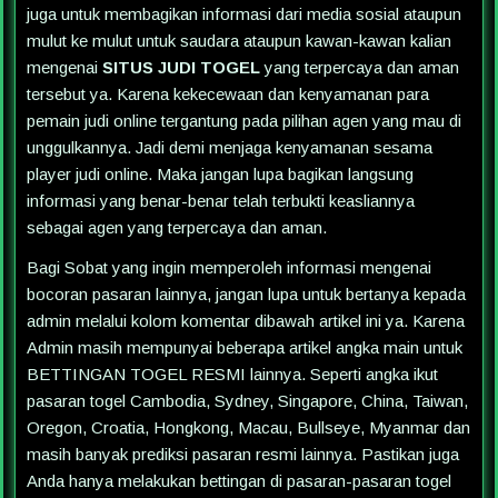
juga untuk membagikan informasi dari media sosial ataupun
mulut ke mulut untuk saudara ataupun kawan-kawan kalian
mengenai
SITUS JUDI TOGEL
yang terpercaya dan aman
tersebut ya. Karena kekecewaan dan kenyamanan para
pemain judi online tergantung pada pilihan agen yang mau di
unggulkannya. Jadi demi menjaga kenyamanan sesama
player judi online. Maka jangan lupa bagikan langsung
informasi yang benar-benar telah terbukti keasliannya
sebagai agen yang terpercaya dan aman.
Bagi Sobat yang ingin memperoleh informasi mengenai
bocoran pasaran lainnya, jangan lupa untuk bertanya kepada
admin melalui kolom komentar dibawah artikel ini ya. Karena
Admin masih mempunyai beberapa artikel angka main untuk
BETTINGAN TOGEL RESMI lainnya. Seperti angka ikut
pasaran togel Cambodia, Sydney, Singapore, China, Taiwan,
Oregon, Croatia, Hongkong, Macau, Bullseye, Myanmar dan
masih banyak prediksi pasaran resmi lainnya. Pastikan juga
Anda hanya melakukan bettingan di pasaran-pasaran togel