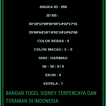
ANGKA 3D : 056
2D BB :
01*16*13*89*83*65*14*02*17*01
35*89*64*16*74*91*24*24*62*80
COLOK BEBAS : 9
COLOK MACAU : 3 – 0
SHIO : HARIMAU
50 – 50 : 8 / 9
EKOR : 9
KEPALA : 7
BANDAR TOGEL SIDNEY TERPERCAYA DAN
TERAMAN DI INDONESIA