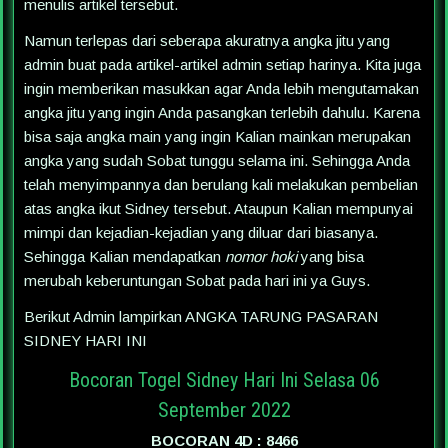
menulis artikel tersebut.
Namun terlepas dari seberapa akuratnya angka jitu yang
admin buat pada artikel-artikel admin setiap harinya. Kita juga
ingin memberikan masukkan agar Anda lebih mengutamakan
angka jitu yang ingin Anda pasangkan terlebih dahulu. Karena
bisa saja angka main yang ingin Kalian mainkan merupakan
angka yang sudah Sobat tunggu selama ini. Sehingga Anda
telah menyimpannya dan berulang kali melakukan pembelian
atas angka ikut Sidney tersebut. Ataupun Kalian mempunyai
mimpi dan kejadian-kejadian yang diluar dari biasanya.
Sehingga Kalian mendapatkan
nomor hoki
yang bisa
merubah keberuntungan Sobat pada hari ini ya Guys.
Berikut Admin lampirkan ANGKA TARUNG PASARAN
SIDNEY HARI INI
Bocoran Togel Sidney Hari Ini Selasa 06
September 2022
BOCORAN 4D : 8466