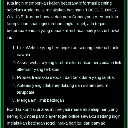
Kita ingin memberikan kalian beberapa informasi penting
sebelum Anda mulai melakukan bettingan TOGEL SIDNEY
ONLINE. Karena banyak dari para Sobat yang memberikan
komplainan saat ingin taruhan angka togel, ada terjadi
beberapa kendala yang dapat kalian baca lebih jelas di bawah
ini.
Link Website yang bersangkutan sedang terkena block
nawala
Akses website yang lambat dikarenakan penyediaan link
alternatif yang terbatas
Proses transaksi deposit dan tarik dana yang lambat
Aplikasi yang tidak mendukung dan sistem belum
terupdate
Mengalami limit bettingan
Kondisi-kondisi di atas ini menjadi masalah setiap hari yang
sering dijumpai para player togel online sewaktu sedang ingin
melakukan bettingan togel. Maka dari itu, dari banyak