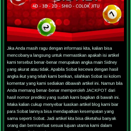
Jika Anda masih ragu dengan informasi kita, kalian bisa
mencobanya langsung untuk memastikan apakah isi artikel
kami tersebut benar-benar merupakan angka main Sidney
yang akurat atau tidak. Apabila Sobat kecewa dengan hasil
angka ikut yang telah kami berikan, silahkan Sobat isi kolom
komentar yang kami sediakan dibawah artikel ini. Namun bila
Anda memang benar-benar memperoleh JACKPOT dari
hasil nomor prediksi yang sudah kami bagikan di bawah ini.
Maka kalian cukup menyebar luaskan artikel blog kami biar
para Sobat lainnya bisa mendapatkan kesempatan yang
sama seperti Sobat. Jadi artikel kita bisa diketahui banyak
orang dan bermanfaat sesuai tujuan utama kami dalam