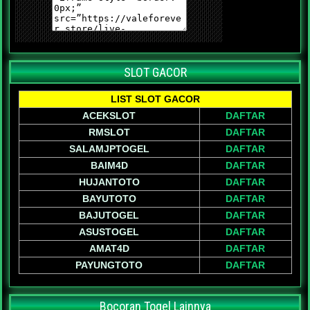
SLOT GACOR
LIST SLOT GACOR
ACEKSLOT
DAFTAR
RMSLOT
DAFTAR
SALAMJPTOGEL
DAFTAR
BAIM4D
DAFTAR
HUJANTOTO
DAFTAR
BAYUTOTO
DAFTAR
BAJUTOGEL
DAFTAR
ASUSTOGEL
DAFTAR
AMAT4D
DAFTAR
PAYUNGTOTO
DAFTAR
Bocoran Togel Lainnya