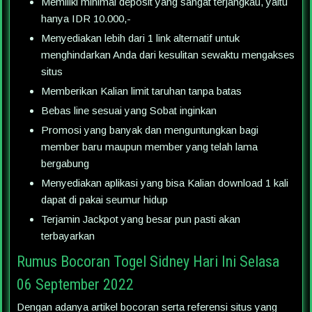
Memiliki minimal deposit yang sangat terjangkau, yaitu
hanya IDR 10.000,-
Menyediakan lebih dari 1 link alternatif untuk
menghindarkan Anda dari kesulitan sewaktu mengakses
situs
Memberikan Kalian limit taruhan tanpa batas
Bebas line sesuai yang Sobat inginkan
Promosi yang banyak dan menguntungkan bagi
member baru maupun member yang telah lama
bergabung
Menyediakan aplikasi yang bisa Kalian download 1 kali
dapat di pakai seumur hidup
Terjamin Jackpot yang besar pun pasti akan
terbayarkan
Rumus Bocoran Togel Sidney Hari Ini Selasa
06 September 2022
Dengan adanya artikel bocoran serta referensi situs yang