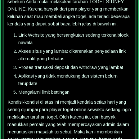
sebelum Anda mulai melakukan taruhan TOGEL SIDNEY
ONLINE. Karena banyak dari para player yang memberikan
keluhan saat mau membeli angka togel, ada terjadi beberapa
kendala yang dapat sobat baca lebih jelas di bawah ini.
Link Website yang bersangkutan sedang terkena block
nawala
Akses situs yang lambat dikarenakan penyediaan link
alternatif yang terbatas
Proses transaksi deposit dan withdraw yang lambat
Aplikasi yang tidak mendukung dan sistem belum
terupdate
Mengalami limit bettingan
Kondisi-kondisi di atas ini menjadi kendala setiap hari yang
sering dijumpai para player togel online sewaktu sedang ingin
melakukan taruhan togel. Oleh karena itu, dari banyak
masukkan pemain yang telah mempercayakan admin dalam
menuntaskan masalah tersebut. Maka kami memberikan