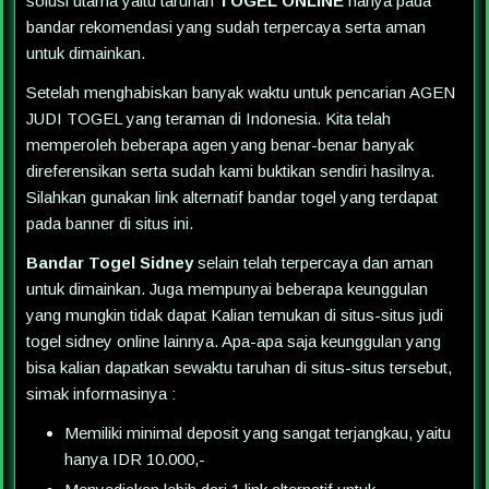
solusi utama yaitu taruhan
TOGEL ONLINE
hanya pada
bandar rekomendasi yang sudah terpercaya serta aman
untuk dimainkan.
Setelah menghabiskan banyak waktu untuk pencarian AGEN
JUDI TOGEL yang teraman di Indonesia. Kita telah
memperoleh beberapa agen yang benar-benar banyak
direferensikan serta sudah kami buktikan sendiri hasilnya.
Silahkan gunakan link alternatif bandar togel yang terdapat
pada banner di situs ini.
Bandar Togel Sidney
selain telah terpercaya dan aman
untuk dimainkan. Juga mempunyai beberapa keunggulan
yang mungkin tidak dapat Kalian temukan di situs-situs judi
togel sidney online lainnya. Apa-apa saja keunggulan yang
bisa kalian dapatkan sewaktu taruhan di situs-situs tersebut,
simak informasinya :
Memiliki minimal deposit yang sangat terjangkau, yaitu
hanya IDR 10.000,-