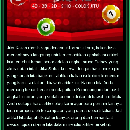
Jika Kalian masih ragu dengan informasi kami, kalian bisa
mencobanya langsung untuk memastikan apakah isi artikel
kita tersebut benar-benar adalah angka tarung Sidney yang
akurat atau tidak. Jika Sobat kecewa dengan hasil angka jitu
yang sudah kita bagikan, silahkan kalian isi kolom komentar
yang kami sediakan dibawah artikel ini. Namun bila Anda
memang benar-benar mendapatkan Kemenangan dari hasil
angka bocoran yang sudah admin infokan di bawah ini. Maka
Anda cukup share artikel blog kami agar para pemain lainnya
bisa memperoleh kesempatan yang sama seperti kalian. Jadi
artikel kita dapat diketahui banyak orang dan bermanfaat
sesuai tujuan utama kita dalam menulis artikel tersebut.