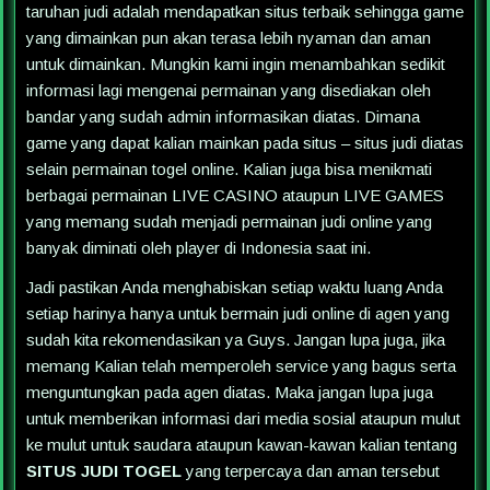
taruhan judi adalah mendapatkan situs terbaik sehingga game
yang dimainkan pun akan terasa lebih nyaman dan aman
untuk dimainkan. Mungkin kami ingin menambahkan sedikit
informasi lagi mengenai permainan yang disediakan oleh
bandar yang sudah admin informasikan diatas. Dimana
game yang dapat kalian mainkan pada situs – situs judi diatas
selain permainan togel online. Kalian juga bisa menikmati
berbagai permainan LIVE CASINO ataupun LIVE GAMES
yang memang sudah menjadi permainan judi online yang
banyak diminati oleh player di Indonesia saat ini.
Jadi pastikan Anda menghabiskan setiap waktu luang Anda
setiap harinya hanya untuk bermain judi online di agen yang
sudah kita rekomendasikan ya Guys. Jangan lupa juga, jika
memang Kalian telah memperoleh service yang bagus serta
menguntungkan pada agen diatas. Maka jangan lupa juga
untuk memberikan informasi dari media sosial ataupun mulut
ke mulut untuk saudara ataupun kawan-kawan kalian tentang
SITUS JUDI TOGEL
yang terpercaya dan aman tersebut