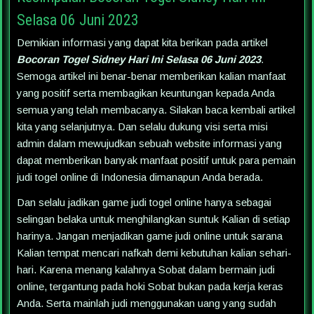
Selasa 06 Juni 2023
Demikian informasi yang dapat kita berikan pada artikel
Bocoran Togel Sidney Hari Ini Selasa 06 Juni 2023
.
Semoga artikel ini benar-benar memberikan kalian manfaat
yang positif serta membagikan keuntungan kepada Anda
semua yang telah membacanya. Silakan baca kembali artikel
kita yang selanjutnya. Dan selalu dukung visi serta misi
admin dalam mewujudkan sebuah website informasi yang
dapat memberikan banyak manfaat positif untuk para pemain
judi togel online di Indonesia dimanapun Anda berada.
Dan selalu jadikan game judi togel online hanya sebagai
selingan belaka untuk menghilangkan suntuk Kalian di setiap
harinya. Jangan menjadikan game judi online untuk sarana
Kalian tempat mencari nafkah demi kebutuhan kalian sehari-
hari. Karena menang kalahnya Sobat dalam bermain judi
online, tergantung pada hoki Sobat bukan pada kerja keras
Anda. Serta mainlah judi menggunakan uang yang sudah