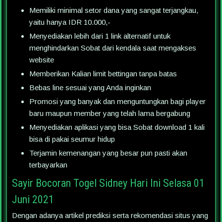
Memiliki minimal setor dana yang sangat terjangkau,
yaitu hanya IDR 10.000,-
Menyediakan lebih dari 1 link alternatif untuk
menghindarkan Sobat dari kendala saat mengakses
website
Memberikan Kalian limit bettingan tanpa batas
Bebas line sesuai yang Anda inginkan
Promosi yang banyak dan menguntungkan bagi player
baru maupun member yang telah lama bergabung
Menyediakan aplikasi yang bisa Sobat download 1 kali
bisa di pakai seumur hidup
Terjamin kemenangan yang besar pun pasti akan
terbayarkan
Sayir Bocoran Togel Sidney Hari Ini Selasa 01
Juni 2021
Dengan adanya artikel prediksi serta rekomendasi situs yang