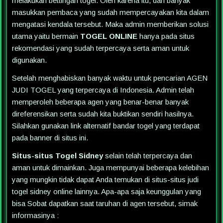
melakukan bettingan togel. Oleh karena itu, dari banyak
masukkan pembaca yang sudah mempercayakan kita dalam
mengatasi kendala tersebut. Maka admin memberikan solusi
utama yaitu bermain
TOGEL ONLINE
hanya pada situs
rekomendasi yang sudah terpercaya serta aman untuk
digunakan.
Setelah menghabiskan banyak waktu untuk pencarian AGEN
JUDI TOGEL yang terpercaya di Indonesia. Admin telah
memperoleh beberapa agen yang benar-benar banyak
direferensikan serta sudah kita buktikan sendiri hasilnya.
Silahkan gunakan link alternatif bandar togel yang terdapat
pada banner di situs ini.
Situs-situs Togel Sidney
selain telah terpercaya dan
aman untuk dimainkan. Juga mempunyai beberapa kelebihan
yang mungkin tidak dapat Anda temukan di situs-situs judi
togel sidney online lainnya. Apa-apa saja keunggulan yang
bisa Sobat dapatkan saat taruhan di agen tersebut, simak
informasinya :