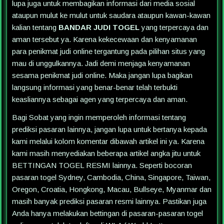
lupa juga untuk membagikan informasi dari media sosial
ataupun mulut ke mulut untuk saudara ataupun kawan-kawan
kalian tentang
BANDAR JUDI TOGEL
yang terpercaya dan
aman tersebut ya. Karena kekecewaan dan kenyamanan
para penikmat judi online tergantung pada pilihan situs yang
mau di unggulkannya. Jadi demi menjaga kenyamanan
sesama penikmat judi online. Maka jangan lupa bagikan
langsung informasi yang benar-benar telah terbukti
keasliannya sebagai agen yang terpercaya dan aman.
Bagi Sobat yang ingin memperoleh informasi tentang
prediksi pasaran lainnya, jangan lupa untuk bertanya kepada
kami melalui kolom komentar dibawah artikel ini ya. Karena
kami masih menyediakan beberapa artikel angka jitu untuk
BETTINGAN TOGEL RESMI lainnya. Seperti bocoran
pasaran togel Sydney, Cambodia, China, Singapore, Taiwan,
Oregon, Croatia, Hongkong, Macau, Bullseye, Myanmar dan
masih banyak prediksi pasaran resmi lainnya. Pastikan juga
Anda hanya melakukan bettingan di pasaran-pasaran togel