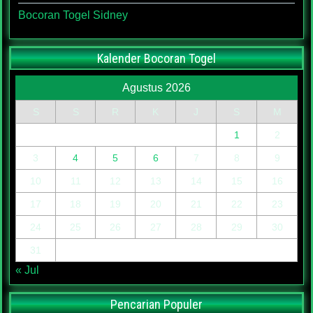
Bocoran Togel Sidney
Kalender Bocoran Togel
Agustus 2026
S
S
R
K
J
S
M
1
2
3
4
5
6
7
8
9
10
11
12
13
14
15
16
17
18
19
20
21
22
23
24
25
26
27
28
29
30
31
« Jul
Pencarian Populer