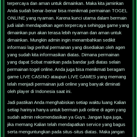
terpercaya dan aman untuk dimainkan. Maka kita jaminkan
Anda sudah benar-benar bisa menikmati permainan TOGEL
ONLINE yang nyaman. Karena kunci utama dalam bermain
judi ialah mendapatkan agen terpercaya sehingga game yang
dimainkan pun akan terasa lebih nyaman dan aman untuk
dimainkan. Mungkin admin ingin menambahkan sedikit
informasi lagi perihal permainan yang disediakan oleh agen
yang sudah kita informasikan diatas. Dimana permainan
yang dapat Sobat mainkan pada bandar judi diatas selain
permainan togel online. Anda juga bisa menikmati beragam
game LIVE CASINO ataupun LIVE GAMES yang memang
telah menjadi permainan judi online yang banyak diminati
oleh player di Indonesia saat ini.
Jadi pastikan Anda menghabiskan setiap waktu luang Kalian
setiap harinya hanya untuk bermain judi online di agen yang
sudah admin rekomendasikan ya Guys. Jangan lupa juga,
jika memang Kalian telah mendapatkan service yang bagus
serta menguntungkan pada situs-situs diatas. Maka jangan