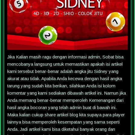
Jika Kalian masih ragu dengan informasi admin, Sobat bisa
mencobanya langsung untuk memastikan apakah isi artikel
kami tersebut benar-benar adalah angka jitu Sidney yang
akurat atau tidak. Apabila Anda kecewa dengan hasil angka
tarung yang sudah kita berikan, silahkan Anda isi kolom
komentar yang kami sediakan dibawah artikel ini. Namun jika
Anda memang benar-benar memperoleh Kemenangan dari
hasil angka bocoran yang telah admin buat di bawah ini.
Maka kalian cukup share artikel blog kita supaya para player
lainnya bisa memperoleh kesempatan yang sama seperti
Anda. Jadi artikel kami bisa diketahui banyak orang dan