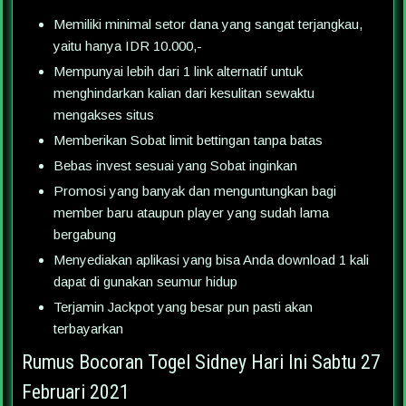
Memiliki minimal setor dana yang sangat terjangkau,
yaitu hanya IDR 10.000,-
Mempunyai lebih dari 1 link alternatif untuk
menghindarkan kalian dari kesulitan sewaktu
mengakses situs
Memberikan Sobat limit bettingan tanpa batas
Bebas invest sesuai yang Sobat inginkan
Promosi yang banyak dan menguntungkan bagi
member baru ataupun player yang sudah lama
bergabung
Menyediakan aplikasi yang bisa Anda download 1 kali
dapat di gunakan seumur hidup
Terjamin Jackpot yang besar pun pasti akan
terbayarkan
Rumus Bocoran Togel Sidney Hari Ini Sabtu 27
Februari 2021