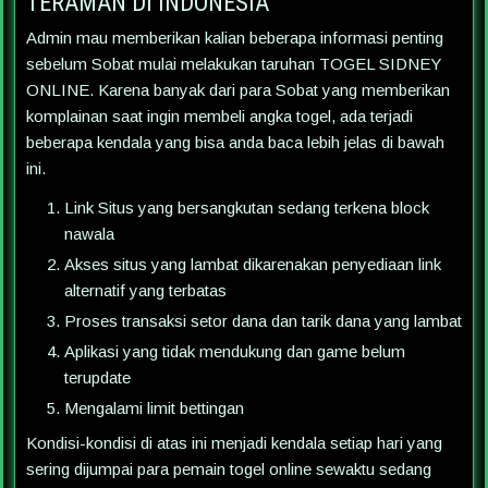
TERAMAN DI INDONESIA
Admin mau memberikan kalian beberapa informasi penting
sebelum Sobat mulai melakukan taruhan TOGEL SIDNEY
ONLINE. Karena banyak dari para Sobat yang memberikan
komplainan saat ingin membeli angka togel, ada terjadi
beberapa kendala yang bisa anda baca lebih jelas di bawah
ini.
Link Situs yang bersangkutan sedang terkena block
nawala
Akses situs yang lambat dikarenakan penyediaan link
alternatif yang terbatas
Proses transaksi setor dana dan tarik dana yang lambat
Aplikasi yang tidak mendukung dan game belum
terupdate
Mengalami limit bettingan
Kondisi-kondisi di atas ini menjadi kendala setiap hari yang
sering dijumpai para pemain togel online sewaktu sedang