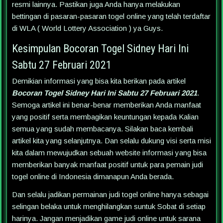
resmi lainnya. Pastikan juga Anda hanya melakukan
bettingan di pasaran-pasaran togel online yang telah terdaftar
di WLA ( World Lottery Association ) ya Guys.
Kesimpulan Bocoran Togel Sidney Hari Ini
Sabtu 27 Februari 2021
Demikian informasi yang bisa kita berikan pada artikel
Bocoran Togel Sidney Hari Ini Sabtu 27 Februari 2021
.
Semoga artikel ini benar-benar memberikan Anda manfaat
yang positif serta membagikan keuntungan kepada Kalian
semua yang sudah membacanya. Silakan baca kembali
artikel kita yang selanjutnya. Dan selalu dukung visi serta misi
kita dalam mewujudkan sebuah website informasi yang bisa
memberikan banyak manfaat positif untuk para pemain judi
togel online di Indonesia dimanapun Anda berada.
Dan selalu jadikan permainan judi togel online hanya sebagai
selingan belaka untuk menghilangkan suntuk Sobat di setiap
harinya. Jangan menjadikan game judi online untuk sarana