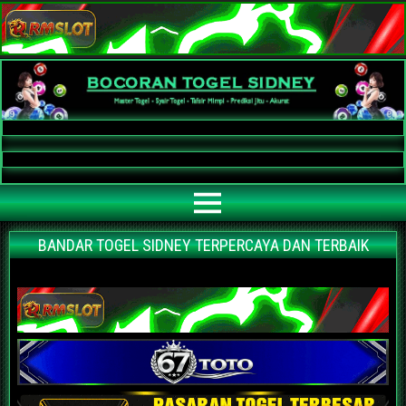
Bocoran Togel Sidney AKURAT
Bocoran angka jitu togel sidney paling akurat | prediksi situs agen bandar
togel sidney terpercaya | nomor main sidney | data keluaran sidney hari ini
BANDAR TOGEL SIDNEY TERPERCAYA DAN TERBAIK