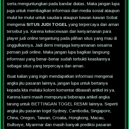
serta menguntungkan pada bandar diatas. Maka jangan lupa
juga untuk membagikan informasi dari media sosial ataupun
mulut ke mulut untuk saudara ataupun kawan-kawan Sobat
mengenai
SITUS JUDI TOGEL
yang terpercaya dan aman
tersebut ya. Karena kekecewaan dan kenyamanan para
player judi online tergantung pada pilihan situs yang mau di
unggulkannya. Jadi demi menjaga kenyamanan sesama
pemain judi online. Maka jangan lupa bagikan langsung
informasi yang benar-benar sudah terbukti keasliannya
sebagai situs yang terpercaya dan aman.
Buat kalian yang ingin mendapatkan informasi mengenai
angka jitu pasaran lainnya, jangan lupa untuk bertanya
kepada kita melalui kolom komentar dibawah artikel ini ya.
Karena kami masih mempunyai beberapa artikel angka
tarung untuk BETTINGAN TOGEL RESMI lainnya. Seperti
angka jitu pasaran togel Sydney, Cambodia, Singapore,
China, Oregon, Taiwan, Croatia, Hongkong, Macau,
Bullseye, Myanmar dan masih banyak prediksi pasaran