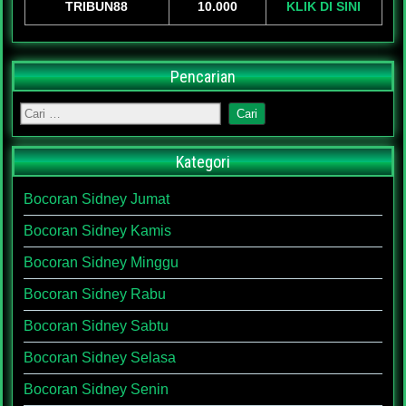
TRIBUN88
10.000
KLIK DI SINI
Pencarian
Kategori
Bocoran Sidney Jumat
Bocoran Sidney Kamis
Bocoran Sidney Minggu
Bocoran Sidney Rabu
Bocoran Sidney Sabtu
Bocoran Sidney Selasa
Bocoran Sidney Senin