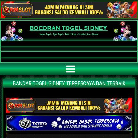
Bocoran Togel Sidney AKURAT
Bocoran angka jitu togel sidney paling akurat | prediksi situs agen bandar
togel sidney terpercaya | nomor main sidney | data keluaran sidney hari ini
BANDAR TOGEL SIDNEY TERPERCAYA DAN TERBAIK