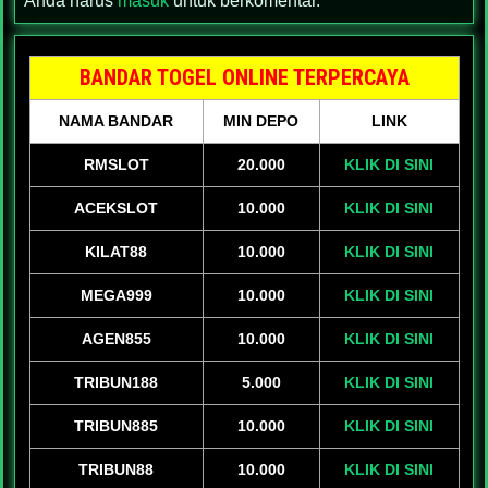
Anda harus
masuk
untuk berkomentar.
BANDAR TOGEL ONLINE TERPERCAYA
NAMA BANDAR
MIN DEPO
LINK
RMSLOT
20.000
KLIK DI SINI
ACEKSLOT
10.000
KLIK DI SINI
KILAT88
10.000
KLIK DI SINI
MEGA999
10.000
KLIK DI SINI
AGEN855
10.000
KLIK DI SINI
TRIBUN188
5.000
KLIK DI SINI
TRIBUN885
10.000
KLIK DI SINI
TRIBUN88
10.000
KLIK DI SINI