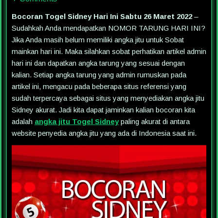
Bocoran Togel Sidney Hari Ini Sabtu 26 Maret 2022
–
Sudahkah Anda mendapatkan NOMOR TARUNG HARI INI?
Jika Anda masih belum memiliki angka jitu untuk Sobat
mainkan hari ini. Maka silahkan sobat perhatikan artikel admin
hari ini dan dapatkan angka tarung yang sesuai dengan
kalian. Setiap angka tarung yang admin rumuskan pada
artikel ini, mengacu pada beberapa situs referensi yang
sudah terpercaya sebagai situs yang menyediakan angka jitu
Sidney akurat. Jadi kita dapat jaminkan kalian bocoran kita
adalah
angka jitu Togel Sidney
paling akurat di antara
website penyedia angka jitu yang ada di Indonesia saat ini.