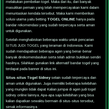
melakukan pembelian togel. Maka dari itu, dari banyak
masukkan pemain yang telah mempercayakan kami dalam
menuntaskan kendala tersebut. Maka kami memberikan
solusi utama yaitu betting
TOGEL ONLINE
hanya pada
bandar rekomendasi yang sudah terpercaya serta aman
untuk digunakan.
Setelah menghabiskan beberapa waktu untuk pencarian
SITUS JUDI TOGEL yang teraman di Indonesia. Kami
sudah mendapatkan beberapa agen yang benar-benar
banyak direkomendasikan serta telah admin buktikan sendiri
hasilnya. Silahkan gunakan link alternatif bandar togel yang
terdapat pada banner di situs ini.
Situs-situs Togel Sidney
selain sudah terpercaya dan
aman untuk digunakan. Juga memiliki beberapa kelebihan
yang mungkin tidak dapat Kalian jumpai di agen judi togel
sidney online lainnya. Apa-apa saja kelebihan yang bisa
kalian dapatkan sewaktu bermain di situs-situs tersebut,
simak informasinya :