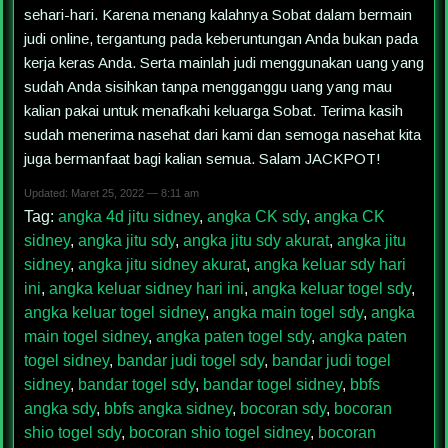
sehari-hari. Karena menang kalahnya Sobat dalam bermain
judi online, tergantung pada keberuntungan Anda bukan pada
kerja keras Anda. Serta mainlah judi menggunakan uang yang
sudah Anda sisihkan tanpa mengganggu uang yang mau
kalian pakai untuk menafkahi keluarga Sobat. Terima kasih
sudah menerima nasehat dari kami dan semoga nasehat kita
juga bermanfaat bagi kalian semua. Salam JACKPOT!
Updated: Maret 25, 2022 — 8:11 am
Tag:
angka 4d jitu sidney
,
angka CK sdy
,
angka CK
sidney
,
angka jitu sdy
,
angka jitu sdy akurat
,
angka jitu
sidney
,
angka jitu sidney akurat
,
angka keluar sdy hari
ini
,
angka keluar sidney hari ini
,
angka keluar togel sdy
,
angka keluar togel sidney
,
angka main togel sdy
,
angka
main togel sidney
,
angka paten togel sdy
,
angka paten
togel sidney
,
bandar judi togel sdy
,
bandar judi togel
sidney
,
bandar togel sdy
,
bandar togel sidney
,
bbfs
angka sdy
,
bbfs angka sidney
,
bocoran sdy
,
bocoran
shio togel sdy
,
bocoran shio togel sidney
,
bocoran