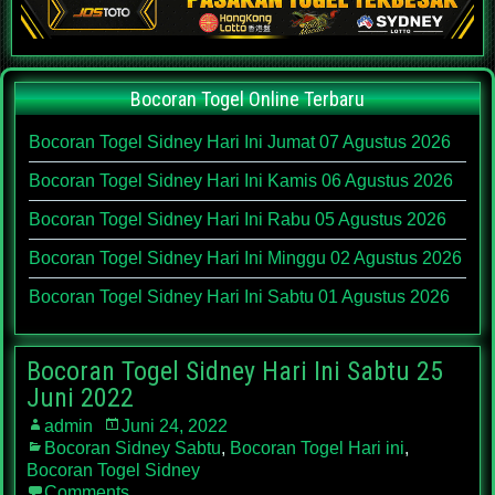
Bocoran Togel Online Terbaru
Bocoran Togel Sidney Hari Ini Jumat 07 Agustus 2026
Bocoran Togel Sidney Hari Ini Kamis 06 Agustus 2026
Bocoran Togel Sidney Hari Ini Rabu 05 Agustus 2026
Bocoran Togel Sidney Hari Ini Minggu 02 Agustus 2026
Bocoran Togel Sidney Hari Ini Sabtu 01 Agustus 2026
Bocoran Togel Sidney Hari Ini Sabtu 25
Juni 2022
admin
Juni 24, 2022
Bocoran Sidney Sabtu
,
Bocoran Togel Hari ini
,
Bocoran Togel Sidney
Comments