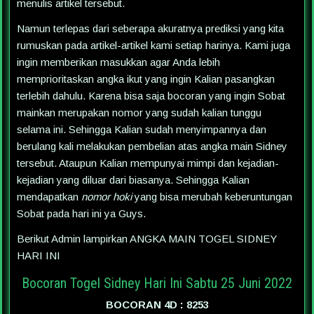
menulis artikel tersebut.
Namun terlepas dari seberapa akuratnya prediksi yang kita
rumuskan pada artikel-artikel kami setiap harinya. Kami juga
ingin memberikan masukkan agar Anda lebih
memprioritaskan angka ikut yang ingin Kalian pasangkan
terlebih dahulu. Karena bisa saja bocoran yang ingin Sobat
mainkan merupakan nomor yang sudah kalian tunggu
selama ini. Sehingga Kalian sudah menyimpannya dan
berulang kali melakukan pembelian atas angka main Sidney
tersebut. Ataupun Kalian mempunyai mimpi dan kejadian-
kejadian yang diluar dari biasanya. Sehingga Kalian
mendapatkan
nomor hoki
yang bisa merubah keberuntungan
Sobat pada hari ini ya Guys.
Berikut Admin lampirkan ANGKA MAIN TOGEL SIDNEY
HARI INI
Bocoran Togel Sidney Hari Ini Sabtu 25 Juni 2022
BOCORAN 4D : 8253