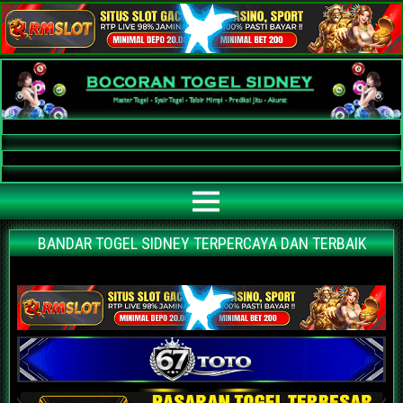
Bocoran Togel Sidney AKURAT
Bocoran angka jitu togel sidney paling akurat | prediksi situs agen bandar
togel sidney terpercaya | nomor main sidney | data keluaran sidney hari ini
BANDAR TOGEL SIDNEY TERPERCAYA DAN TERBAIK