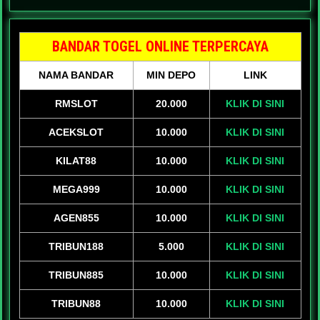
BANDAR TOGEL ONLINE TERPERCAYA
NAMA BANDAR
MIN DEPO
LINK
RMSLOT
20.000
KLIK DI SINI
ACEKSLOT
10.000
KLIK DI SINI
KILAT88
10.000
KLIK DI SINI
MEGA999
10.000
KLIK DI SINI
AGEN855
10.000
KLIK DI SINI
TRIBUN188
5.000
KLIK DI SINI
TRIBUN885
10.000
KLIK DI SINI
TRIBUN88
10.000
KLIK DI SINI