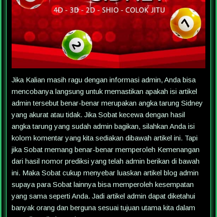
Jika Kalian masih ragu dengan informasi admin, Anda bisa
mencobanya langsung untuk memastikan apakah isi artikel
admin tersebut benar-benar merupakan angka tarung Sidney
yang akurat atau tidak. Jika Sobat kecewa dengan hasil
angka tarung yang sudah admin bagikan, silahkan Anda isi
kolom komentar yang kita sediakan dibawah artikel ini. Tapi
jika Sobat memang benar-benar memperoleh Kemenangan
dari hasil nomor prediksi yang telah admin berikan di bawah
ini. Maka Sobat cukup menyebar luaskan artikel blog admin
supaya para Sobat lainnya bisa memperoleh kesempatan
yang sama seperti Anda. Jadi artikel admin dapat diketahui
banyak orang dan berguna sesuai tujuan utama kita dalam