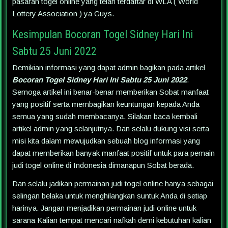
pasaran togel online yang telah terdaftar di WLA ( World
Lottery Association ) ya Guys.
Kesimpulan Bocoran Togel Sidney Hari Ini
Sabtu 25 Juni 2022
Demikian informasi yang dapat admin bagikan pada artikel
Bocoran Togel Sidney Hari Ini Sabtu 25 Juni 2022
.
Semoga artikel ini benar-benar memberikan Sobat manfaat
yang positif serta membagikan keuntungan kepada Anda
semua yang sudah membacanya. Silakan baca kembali
artikel admin yang selanjutnya. Dan selalu dukung visi serta
misi kita dalam mewujudkan sebuah blog informasi yang
dapat memberikan banyak manfaat positif untuk para pemain
judi togel online di Indonesia dimanapun Sobat berada.
Dan selalu jadikan permainan judi togel online hanya sebagai
selingan belaka untuk menghilangkan suntuk Anda di setiap
harinya. Jangan menjadikan permainan judi online untuk
sarana Kalian tempat mencari nafkah demi kebutuhan kalian