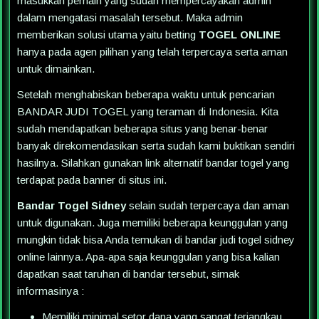
masukkan pemain yang sudah mempercayakan admin
dalam mengatasi masalah tersebut. Maka admin
memberikan solusi utama yaitu betting
TOGEL ONLINE
hanya pada agen pilihan yang telah terpercaya serta aman
untuk dimainkan.
Setelah menghabiskan beberapa waktu untuk pencarian
BANDAR JUDI TOGEL yang teraman di Indonesia. Kita
sudah mendapatkan beberapa situs yang benar-benar
banyak direkomendasikan serta sudah kami buktikan sendiri
hasilnya. Silahkan gunakan link alternatif bandar togel yang
terdapat pada banner di situs ini.
Bandar Togel Sidney
selain sudah terpercaya dan aman
untuk digunakan. Juga memiliki beberapa keunggulan yang
mungkin tidak bisa Anda temukan di bandar judi togel sidney
online lainnya. Apa-apa saja keunggulan yang bisa kalian
dapatkan saat taruhan di bandar tersebut, simak
informasinya :
Memiliki minimal setor dana yang sangat terjangkau,