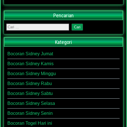
Pencarian
Kategori
Bocoran Sidney Jumat
Bocoran Sidney Kamis
Bocoran Sidney Minggu
Bocoran Sidney Rabu
Bocoran Sidney Sabtu
Bocoran Sidney Selasa
Bocoran Sidney Senin
Bocoran Togel Hari ini