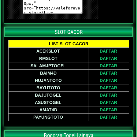
SLOT GACOR
LIST SLOT GACOR
ACEKSLOT
DAFTAR
RMSLOT
DAFTAR
SALAMJPTOGEL
DAFTAR
BAIM4D
DAFTAR
HUJANTOTO
DAFTAR
BAYUTOTO
DAFTAR
BAJUTOGEL
DAFTAR
ASUSTOGEL
DAFTAR
AMAT4D
DAFTAR
PAYUNGTOTO
DAFTAR
Bocoran Togel Lainnya