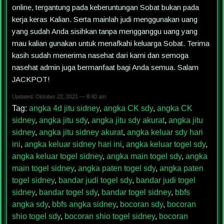
online, tergantung pada keberuntungan Sobat bukan pada
kerja keras Kalian. Serta mainlah judi menggunakan uang
yang sudah Anda sisihkan tanpa mengganggu uang yang
mau kalian gunakan untuk menafkahi keluarga Sobat. Terima
kasih sudah menerima nasehat dari kami dan semoga
nasehat admin juga bermanfaat bagi Anda semua. Salam
JACKPOT!
Updated: Oktober 22, 2021 — 8:40 am
Tag:
angka 4d jitu sidney
,
angka CK sdy
,
angka CK
sidney
,
angka jitu sdy
,
angka jitu sdy akurat
,
angka jitu
sidney
,
angka jitu sidney akurat
,
angka keluar sdy hari
ini
,
angka keluar sidney hari ini
,
angka keluar togel sdy
,
angka keluar togel sidney
,
angka main togel sdy
,
angka
main togel sidney
,
angka paten togel sdy
,
angka paten
togel sidney
,
bandar judi togel sdy
,
bandar judi togel
sidney
,
bandar togel sdy
,
bandar togel sidney
,
bbfs
angka sdy
,
bbfs angka sidney
,
bocoran sdy
,
bocoran
shio togel sdy
,
bocoran shio togel sidney
,
bocoran