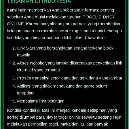
TERAMAN DI INDONESIA
Kami ingin memberikan Anda beberapa informasi penting
sebelum Anda mulai melakukan taruhan TOGEL SIDNEY
ONLINE. Karena banyak dari para pemain yang memberikan
keluhan saat mau membeli nomor togel, ada terjadi beberapa
kendala yang bisa sobat baca lebih jelas di bawah ini.
Link Situs yang bersangkutan sedang terkena block
nawala
Akses website yang lambat dikarenakan penyediaan link
alternatif yang terbatas
Proses transaksi setor dana dan tarik dana yang lambat
Aplikasi yang tidak mendukung dan game belum
terupdate
Mengalami limit bettingan
Kondisi-kondisi di atas ini menjadi kendala setiap hari yang
sering dijumpai para player togel online sewaktu sedang ingin
melakukan pembelian togel. Maka dari itu, dari banyak