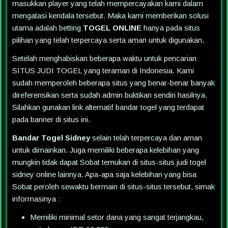
masukkan player yang telah mempercayakan kami dalam
mengatasi kendala tersebut. Maka kami memberikan solusi
utama adalah betting
TOGEL ONLINE
hanya pada situs
pilihan yang telah terpercaya serta aman untuk digunakan.
Setelah menghabiskan beberapa waktu untuk pencarian
SITUS JUDI TOGEL yang teraman di Indonesia. Kami
sudah memperoleh beberapa situs yang benar-benar banyak
direferensikan serta sudah admin buktikan sendiri hasilnya.
Silahkan gunakan link alternatif bandar togel yang terdapat
pada banner di situs ini.
Bandar Togel Sidney
selain telah terpercaya dan aman
untuk dimainkan. Juga memiliki beberapa kelebihan yang
mungkin tidak dapat Sobat temukan di situs-situs judi togel
sidney online lainnya. Apa-apa saja kelebihan yang bisa
Sobat peroleh sewaktu bermain di situs-situs tersebut, simak
informasinya :
Memiliki minimal setor dana yang sangat terjangkau,