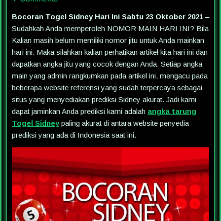
Bocoran Togel Sidney Hari Ini Sabtu 23 Oktober 2021
–
Sudahkah Anda memperoleh NOMOR MAIN HARI INI? Bila
Kalian masih belum memiliki nomor jitu untuk Anda mainkan
hari ini. Maka silahkan kalian perhatikan artikel kita hari ini dan
dapatkan angka jitu yang cocok dengan Anda. Setiap angka
main yang admin rangkumkan pada artikel ini, mengacu pada
beberapa website referensi yang sudah terpercaya sebagai
situs yang menyediakan prediksi Sidney akurat. Jadi kami
dapat jaminkan Anda prediksi kami adalah
angka tarung
Togel Sidney
paling akurat di antara website penyedia
prediksi yang ada di Indonesia saat ini.