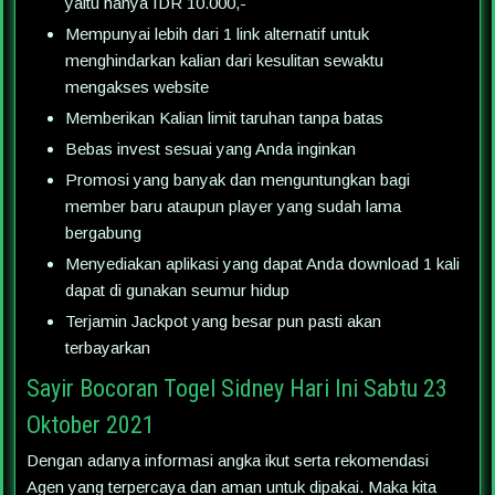
yaitu hanya IDR 10.000,-
Mempunyai lebih dari 1 link alternatif untuk
menghindarkan kalian dari kesulitan sewaktu
mengakses website
Memberikan Kalian limit taruhan tanpa batas
Bebas invest sesuai yang Anda inginkan
Promosi yang banyak dan menguntungkan bagi
member baru ataupun player yang sudah lama
bergabung
Menyediakan aplikasi yang dapat Anda download 1 kali
dapat di gunakan seumur hidup
Terjamin Jackpot yang besar pun pasti akan
terbayarkan
Sayir Bocoran Togel Sidney Hari Ini Sabtu 23
Oktober 2021
Dengan adanya informasi angka ikut serta rekomendasi
Agen yang terpercaya dan aman untuk dipakai. Maka kita