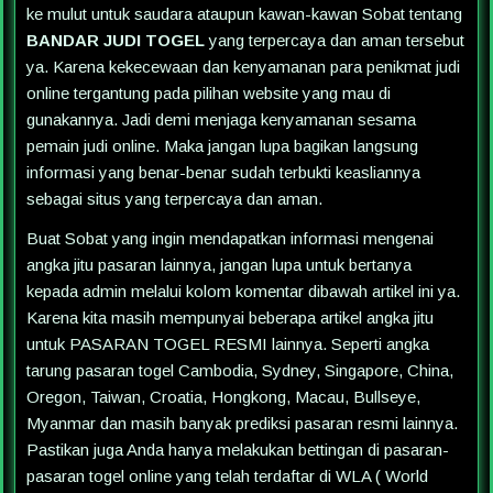
ke mulut untuk saudara ataupun kawan-kawan Sobat tentang
BANDAR JUDI TOGEL
yang terpercaya dan aman tersebut
ya. Karena kekecewaan dan kenyamanan para penikmat judi
online tergantung pada pilihan website yang mau di
gunakannya. Jadi demi menjaga kenyamanan sesama
pemain judi online. Maka jangan lupa bagikan langsung
informasi yang benar-benar sudah terbukti keasliannya
sebagai situs yang terpercaya dan aman.
Buat Sobat yang ingin mendapatkan informasi mengenai
angka jitu pasaran lainnya, jangan lupa untuk bertanya
kepada admin melalui kolom komentar dibawah artikel ini ya.
Karena kita masih mempunyai beberapa artikel angka jitu
untuk PASARAN TOGEL RESMI lainnya. Seperti angka
tarung pasaran togel Cambodia, Sydney, Singapore, China,
Oregon, Taiwan, Croatia, Hongkong, Macau, Bullseye,
Myanmar dan masih banyak prediksi pasaran resmi lainnya.
Pastikan juga Anda hanya melakukan bettingan di pasaran-
pasaran togel online yang telah terdaftar di WLA ( World