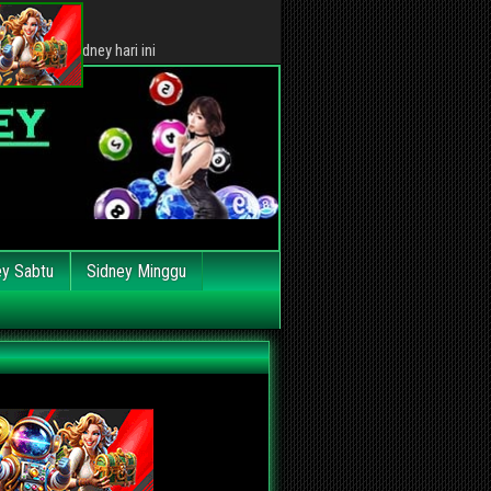
a keluaran sidney hari ini
ey Sabtu
Sidney Minggu