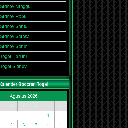
 Sidney Minggu
 Sidney Rabu
Sidney Sabtu
Sidney Selasa
Sidney Senin
Togel Hari ini
Togel Sidney
Kalender Bocoran Togel
Agustus 2026
S
R
K
J
S
M
1
2
4
5
6
7
8
9