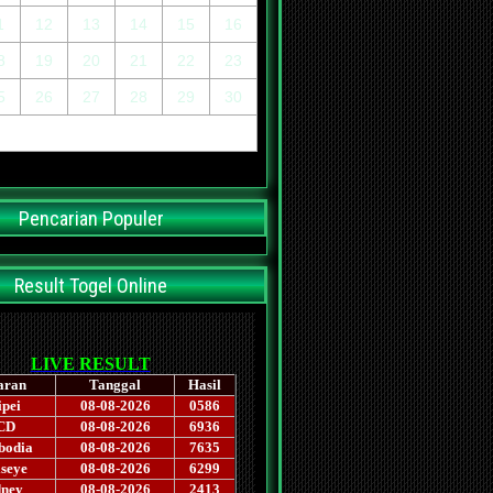
1
12
13
14
15
16
8
19
20
21
22
23
5
26
27
28
29
30
Pencarian Populer
Result Togel Online