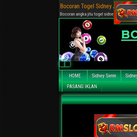
Bocoran Togel Sidney AKURAT
Bocoran angka jitu togel sidney paling akura
HOME
Sidney Senin
Sidne
PASANG IKLAN