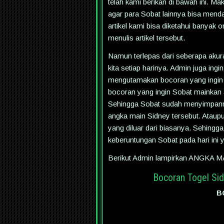
telah kami berikan di bawah ini. Ma
agar para Sobat lainnya bisa mend
artikel kami bisa diketahui banyak
menulis artikel tersebut.
Namun terlepas dari seberapa akura
kita setiap harinya. Admin juga in
mengutamakan bocoran yang ingin K
bocoran yang ingin Sobat mainkan a
Sehingga Sobat sudah menyimpanny
angka main Sidney tersebut. Ataup
yang diluar dari biasanya. Sehing
keberuntungan Sobat pada hari ini 
Berikut Admin lampirkan ANGKA
Bocoran Togel Sid
B