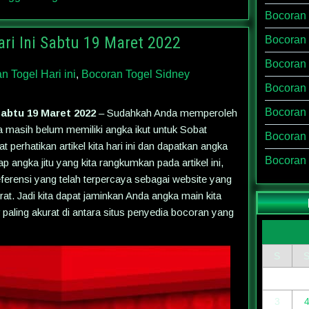
Bocoran
ri Ini Sabtu 19 Maret 2022
Bocoran
Bocoran 
n Togel Hari ini
,
Bocoran Togel Sidney
Bocoran 
Bocoran 
Sabtu 19 Maret 2022
– Sudahkah Anda memperoleh
asih belum memiliki angka ikut untuk Sobat
Bocoran 
t perhatikan artikel kita hari ini dan dapatkan angka
Bocoran 
p angka jitu yang kita rangkumkan pada artikel ini,
erensi yang telah terpercaya sebagai website yang
at. Jadi kita dapat jaminkan Anda angka main kita
paling akurat di antara situs penyedia bocoran yang
S
3