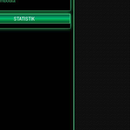
ambodia
STATISTIK