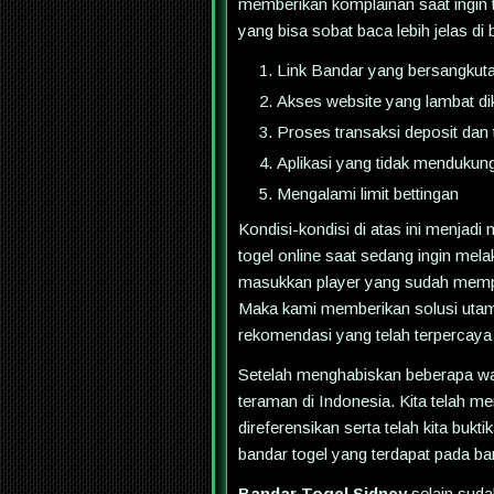
memberikan komplainan saat ingin t
yang bisa sobat baca lebih jelas di 
Link Bandar yang bersangkuta
Akses website yang lambat dik
Proses transaksi deposit dan 
Aplikasi yang tidak mendukun
Mengalami limit bettingan
Kondisi-kondisi di atas ini menjadi 
togel online saat sedang ingin mela
masukkan player yang sudah mempe
Maka kami memberikan solusi utama
rekomendasi yang telah terpercaya
Setelah menghabiskan beberapa w
teraman di Indonesia. Kita telah 
direferensikan serta telah kita bukti
bandar togel yang terdapat pada bann
Bandar Togel Sidney
selain suda