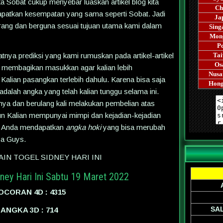
ka Sobat cukup menyebar luaskan artikel blog kita
apatkan kesempatan yang sama seperti Sobat. Jadi
 orang dan berguna sesuai tujuan utama kami dalam
tnya prediksi yang kami rumuskan pada artikel-artikel
gin membagikan masukkan agar kalian lebih
alian pasangkan terlebih dahulu. Karena bisa saja
dalah angka yang telah kalian tunggu selama ini.
a dan berulang kali melakukan pembelian atas
un Kalian mempunyai mimpi dan kejadian-kejadian
ga Anda mendapatkan
angka hoki
yang bisa merubah
ya Guys.
 MAIN TOGEL SIDNEY HARI INI
ney Hari Ini Sabtu 19 Maret 2022
OCORAN 4D : 4315
SA
ANGKA 3D : 714