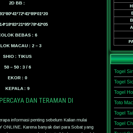
2D BB :
H
91*80*41*72*41*89*01*20
B
14*18*83*21*95*78*42*05
A
COLOK BEBAS : 6
P
LOK MACAU : 2 – 3
SHIO : TIKUS
50 – 50 : 3 / 6
Togel Si
EKOR : 0
Togel Si
KEPALA : 9
Togel H
RPERCAYA DAN TERAMAN DI
Toto Ma
Togel Ta
pa informasi penting sebelum Kalian mulai
Togel Ch
 ONLINE. Karena banyak dari para Sobat yang