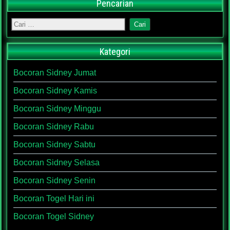
Pencarian
Kategori
Bocoran Sidney Jumat
Bocoran Sidney Kamis
Bocoran Sidney Minggu
Bocoran Sidney Rabu
Bocoran Sidney Sabtu
Bocoran Sidney Selasa
Bocoran Sidney Senin
Bocoran Togel Hari ini
Bocoran Togel Sidney