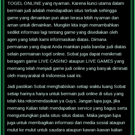
TOGEL ONLINE yang nyaman. Karena kunci utama dalam
bermain judi adalah mendapatkan situs terbaik sehingga
game yang dimainkan pun akan terasa lebih nyaman dan
aman untuk dimainkan. Mungkin kita ingin menambahkan
sedikit informasi lagi tentang game yang disediakan oleh
agen yang telah kami informasikan diatas. Dimana
permainan yang dapat Anda mainkan pada bandar judi diatas
selain permainan togel online. Sobat juga dapat menikmati
beragam game LIVE CASINO ataupun LIVE GAMES yang
memang telah menjadi game judi online yang banyak diminati
oleh masyarakat di Indonesia saat ini.
Jadi pastikan Sobat menghabiskan setiap waktu luang Sobat
setiap harinya hanya untuk bermain judi online di situs yang
telah kita rekomendasikan ya Guys. Jangan lupa juga, jika
memang Kalian telah mendapatkan service yang bagus serta
menguntungkan pada situs-situs diatas. Maka jangan lupa
juga untuk membagikan informasi dari media sosial ataupun
mulut ke mulut untuk saudara ataupun kawan-kawan kalian