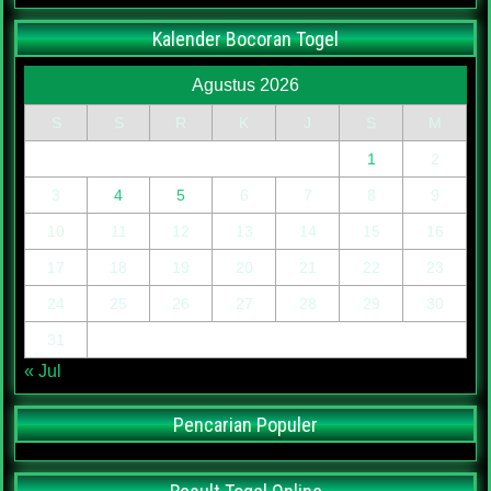
Kalender Bocoran Togel
Agustus 2026
S
S
R
K
J
S
M
1
2
3
4
5
6
7
8
9
10
11
12
13
14
15
16
17
18
19
20
21
22
23
24
25
26
27
28
29
30
31
« Jul
Pencarian Populer