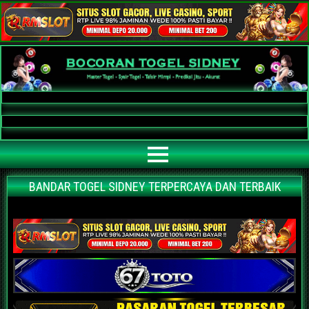
Bocoran Togel Sidney AKURAT
Bocoran angka jitu togel sidney paling akurat | prediksi situs agen bandar
togel sidney terpercaya | nomor main sidney | data keluaran sidney hari ini
BANDAR TOGEL SIDNEY TERPERCAYA DAN TERBAIK