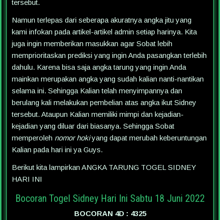
tersebut.
Namun terlepas dari seberapa akuratnya angka jitu yang
kami infokan pada artikel-artikel admin setiap harinya. Kita
juga ingin memberikan masukkan agar Sobat lebih
memprioritaskan prediksi yang ingin Anda pasangkan terlebih
dahulu. Karena bisa saja angka tarung yang ingin Anda
mainkan merupakan angka yang sudah kalian nanti-nantikan
selama ini. Sehingga Kalian telah menyimpannya dan
berulang kali melakukan pembelian atas angka ikut Sidney
tersebut. Ataupun Kalian memiliki mimpi dan kejadian-
kejadian yang diluar dari biasanya. Sehingga Sobat
memperoleh
nomor hoki
yang dapat merubah keberuntungan
Kalian pada hari ini ya Guys.
Berikut kita lampirkan ANGKA TARUNG TOGEL SIDNEY
HARI INI
Bocoran Togel Sidney Hari Ini Sabtu 18 Juni 2022
BOCORAN 4D : 4325