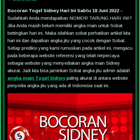
Bocoran Togel Sidney Hari Ini Sabtu 18 Juni 2022
–
Sudahkah Anda mendapatkan NOMOR TARUNG HARI INI?
Jika Anda masih belum memiliki angka main untuk Sobat
bettingkan hari ini. Maka silahkan sobat perhatikan artikel kita
hari ini dan dapatkan angka jitu yang cocok dengan Sobat.
Setiap prediksi yang kami rumuskan pada artikel ini, mengacu
pada beberapa website referensi yang telah terpercaya
sebagai website yang menyediakan angka main Sidney
akurat. Jadi kita bisa jaminkan Sobat angka jitu admin adalah
angka main Togel Sidney
paling akurat di antara website
penyedia angka jitu yang ada di Indonesia saat ini.