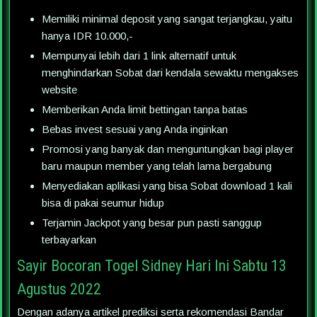
Memiliki minimal deposit yang sangat terjangkau, yaitu
hanya IDR 10.000,-
Mempunyai lebih dari 1 link alternatif untuk
menghindarkan Sobat dari kendala sewaktu mengakses
website
Memberikan Anda limit bettingan tanpa batas
Bebas invest sesuai yang Anda inginkan
Promosi yang banyak dan menguntungkan bagi player
baru maupun member yang telah lama bergabung
Menyediakan aplikasi yang bisa Sobat download 1 kali
bisa di pakai seumur hidup
Terjamin Jackpot yang besar pun pasti sanggup
terbayarkan
Sayir Bocoran Togel Sidney Hari Ini Sabtu 13
Agustus 2022
Dengan adanya artikel prediksi serta rekomendasi Bandar