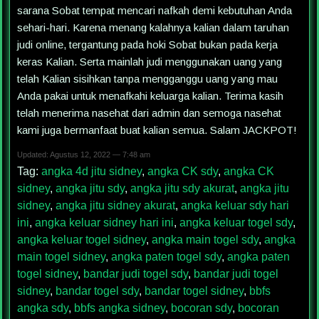
sarana Sobat tempat mencari nafkah demi kebutuhan Anda
sehari-hari. Karena menang kalahnya kalian dalam taruhan
judi online, tergantung pada hoki Sobat bukan pada kerja
keras Kalian. Serta mainlah judi menggunakan uang yang
telah Kalian sisihkan tanpa mengganggu uang yang mau
Anda pakai untuk menafkahi keluarga kalian. Terima kasih
telah menerima nasehat dari admin dan semoga nasehat
kami juga bermanfaat buat kalian semua. Salam JACKPOT!
Updated: Agustus 12, 2022 — 7:48 am
Tag:
angka 4d jitu sidney
,
angka CK sdy
,
angka CK
sidney
,
angka jitu sdy
,
angka jitu sdy akurat
,
angka jitu
sidney
,
angka jitu sidney akurat
,
angka keluar sdy hari
ini
,
angka keluar sidney hari ini
,
angka keluar togel sdy
,
angka keluar togel sidney
,
angka main togel sdy
,
angka
main togel sidney
,
angka paten togel sdy
,
angka paten
togel sidney
,
bandar judi togel sdy
,
bandar judi togel
sidney
,
bandar togel sdy
,
bandar togel sidney
,
bbfs
angka sdy
,
bbfs angka sidney
,
bocoran sdy
,
bocoran