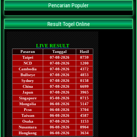
Pencarian Populer
Result Togel Online