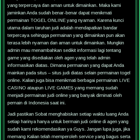
yang terpercaya dan aman untuk dimainkan. Maka kami
jaminkan Anda sudah benar-benar dapat menikmati
permainan TOGEL ONLINE yang nyaman. Karena kunci
utama dalam taruhan judi adalah mendapatkan bandar
terpercaya sehingga permainan yang dimainkan pun akan
terasa lebih nyaman dan aman untuk dimainkan. Mungkin
admin mau menambahkan sedikit informasi lagi tentang
game yang disediakan oleh agen yang telah admin
informasikan diatas. Dimana permainan yang dapat Anda
mainkan pada situs – situs judi diatas selain permainan togel
online. Kalian juga bisa menikmati berbagai permainan LIVE
CASINO ataupun LIVE GAMES yang memang sudah
menjadi permainan judi online yang banyak diminati oleh
pemain di Indonesia saat ini.
Jadi pastikan Sobat menghabiskan setiap waktu luang Anda
setiap harinya hanya untuk bermain judi online di agen yang
sudah kami rekomendasikan ya Guys. Jangan lupa juga, jika
memang Kalian telah memperoleh service yang bagus serta