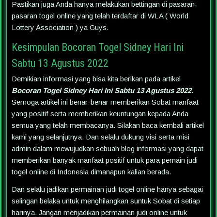
Pastikan juga Anda hanya melakukan bettingan di pasaran-
pasaran togel online yang telah terdaftar di WLA ( World
Lottery Association ) ya Guys.
Kesimpulan Bocoran Togel Sidney Hari Ini
Sabtu 13 Agustus 2022
Demikian informasi yang bisa kita berikan pada artikel
Bocoran Togel Sidney Hari Ini Sabtu 13 Agustus 2022
.
Semoga artikel ini benar-benar memberikan Sobat manfaat
yang positif serta memberikan keuntungan kepada Anda
semua yang telah membacanya. Silakan baca kembali artikel
kami yang selanjutnya. Dan selalu dukung visi serta misi
admin dalam mewujudkan sebuah blog informasi yang dapat
memberikan banyak manfaat positif untuk para pemain judi
togel online di Indonesia dimanapun kalian berada.
Dan selalu jadikan permainan judi togel online hanya sebagai
selingan belaka untuk menghilangkan suntuk Sobat di setiap
harinya. Jangan menjadikan permainan judi online untuk