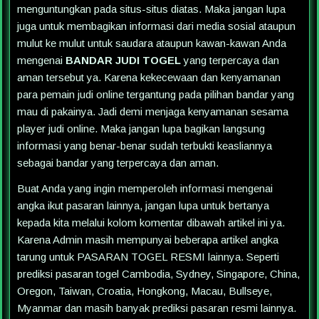
menguntungkan pada situs-situs diatas. Maka jangan lupa
juga untuk membagikan informasi dari media sosial ataupun
mulut ke mulut untuk saudara ataupun kawan-kawan Anda
mengenai
BANDAR JUDI TOGEL
yang terpercaya dan
aman tersebut ya. Karena kekecewaan dan kenyamanan
para pemain judi online tergantung pada pilihan bandar yang
mau di pakainya. Jadi demi menjaga kenyamanan sesama
player judi online. Maka jangan lupa bagikan langsung
informasi yang benar-benar sudah terbukti keasliannya
sebagai bandar yang terpercaya dan aman.
Buat Anda yang ingin memperoleh informasi mengenai
angka ikut pasaran lainnya, jangan lupa untuk bertanya
kepada kita melalui kolom komentar dibawah artikel ini ya.
Karena Admin masih mempunyai beberapa artikel angka
tarung untuk PASARAN TOGEL RESMI lainnya. Seperti
prediksi pasaran togel Cambodia, Sydney, Singapore, China,
Oregon, Taiwan, Croatia, Hongkong, Macau, Bullseye,
Myanmar dan masih banyak prediksi pasaran resmi lainnya.