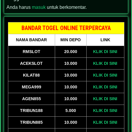
Anda harus
masuk
untuk berkomentar.
BANDAR TOGEL ONLINE TERPERCAYA
NAMA BANDAR
MIN DEPO
LINK
RMSLOT
20.000
KLIK DI SINI
ACEKSLOT
10.000
KLIK DI SINI
KILAT88
10.000
KLIK DI SINI
MEGA999
10.000
KLIK DI SINI
AGEN855
10.000
KLIK DI SINI
TRIBUN188
5.000
KLIK DI SINI
TRIBUN885
10.000
KLIK DI SINI