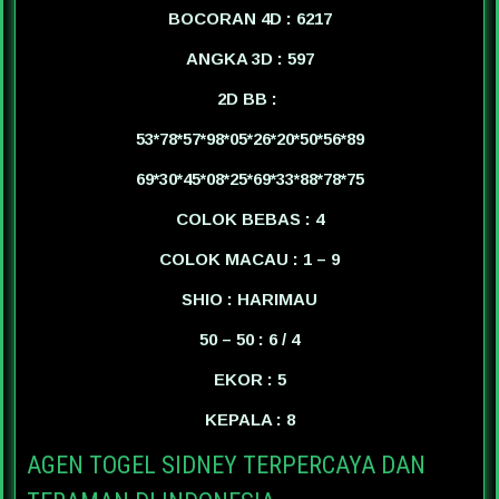
BOCORAN 4D : 6217
ANGKA 3D : 597
2D BB :
53*78*57*98*05*26*20*50*56*89
69*30*45*08*25*69*33*88*78*75
COLOK BEBAS : 4
COLOK MACAU : 1 – 9
SHIO : HARIMAU
50 – 50 : 6 / 4
EKOR : 5
KEPALA : 8
AGEN TOGEL SIDNEY TERPERCAYA DAN