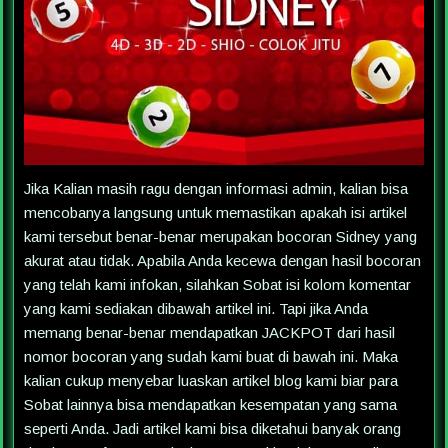
Jika Kalian masih ragu dengan informasi admin, kalian bisa
mencobanya langsung untuk memastikan apakah isi artikel
kami tersebut benar-benar merupakan bocoran Sidney yang
akurat atau tidak. Apabila Anda kecewa dengan hasil bocoran
yang telah kami infokan, silahkan Sobat isi kolom komentar
yang kami sediakan dibawah artikel ini. Tapi jika Anda
memang benar-benar mendapatkan JACKPOT dari hasil
nomor bocoran yang sudah kami buat di bawah ini. Maka
kalian cukup menyebar luaskan artikel blog kami biar para
Sobat lainnya bisa mendapatkan kesempatan yang sama
seperti Anda. Jadi artikel kami bisa diketahui banyak orang