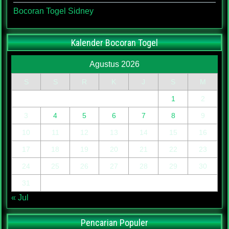
Bocoran Togel Sidney
Kalender Bocoran Togel
Agustus 2026
S
S
R
K
J
S
M
1
2
3
4
5
6
7
8
9
10
11
12
13
14
15
16
17
18
19
20
21
22
23
24
25
26
27
28
29
30
31
« Jul
Pencarian Populer