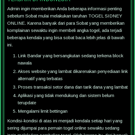
Admin ingin memberikan Anda beberapa informasi penting
sebelum Sobat mulai melakukan taruhan TOGEL SIDNEY
ONLINE. Karena banyak dari para Sobat yang memberikan
komplainan sewaktu ingin membeli angka togel, ada terjadi
beberapa kendala yang bisa sobat baca lebih jelas di bawah
ini.
Link Bandar yang bersangkutan sedang terkena block
nawala
Akses website yang lambat dikarenakan penyediaan link
alternatif yang terbatas
Proses transaksi setor dana dan tarik dana yang lambat
Aplikasi yang tidak mendukung dan sistem belum
terupdate
Mengalami limit bettingan
Kondisi-kondisi di atas ini menjadi kendala setiap hari yang
sering dijumpai para pemain togel online sewaktu sedang