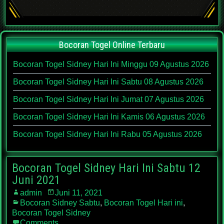
Bocoran Togel Online Terbaru
Bocoran Togel Sidney Hari Ini Minggu 09 Agustus 2026
Bocoran Togel Sidney Hari Ini Sabtu 08 Agustus 2026
Bocoran Togel Sidney Hari Ini Jumat 07 Agustus 2026
Bocoran Togel Sidney Hari Ini Kamis 06 Agustus 2026
Bocoran Togel Sidney Hari Ini Rabu 05 Agustus 2026
Bocoran Togel Sidney Hari Ini Sabtu 12
Juni 2021
admin
Juni 11, 2021
Bocoran Sidney Sabtu
,
Bocoran Togel Hari ini
,
Bocoran Togel Sidney
Comments