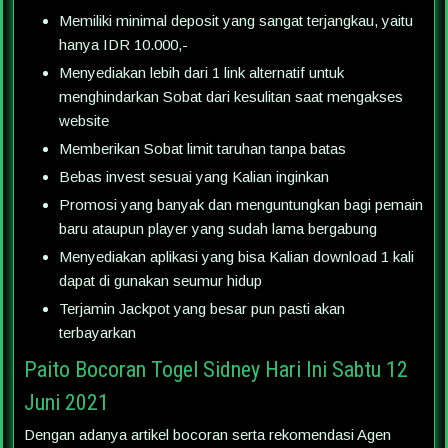
Memiliki minimal deposit yang sangat terjangkau, yaitu
hanya IDR 10.000,-
Menyediakan lebih dari 1 link alternatif untuk
menghindarkan Sobat dari kesulitan saat mengakses
website
Memberikan Sobat limit taruhan tanpa batas
Bebas invest sesuai yang Kalian inginkan
Promosi yang banyak dan menguntungkan bagi pemain
baru ataupun player yang sudah lama bergabung
Menyediakan aplikasi yang bisa Kalian download 1 kali
dapat di gunakan seumur hidup
Terjamin Jackpot yang besar pun pasti akan
terbayarkan
Paito Bocoran Togel Sidney Hari Ini Sabtu 12
Juni 2021
Dengan adanya artikel bocoran serta rekomendasi Agen