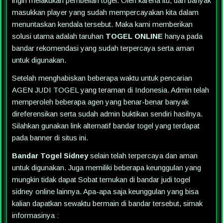
ingin melakukan pembelian togel. Oleh karena itu, dari banyak
masukkan player yang sudah mempercayakan kita dalam
menuntaskan kendala tersebut. Maka kami memberikan
solusi utama adalah taruhan
TOGEL ONLINE
hanya pada
bandar rekomendasi yang sudah terpercaya serta aman
untuk digunakan.
Setelah menghabiskan beberapa waktu untuk pencarian
AGEN JUDI TOGEL yang teraman di Indonesia. Admin telah
memperoleh beberapa agen yang benar-benar banyak
direferensikan serta sudah admin buktikan sendiri hasilnya.
Silahkan gunakan link alternatif bandar togel yang terdapat
pada banner di situs ini.
Bandar Togel Sidney
selain telah terpercaya dan aman
untuk digunakan. Juga memiliki beberapa keunggulan yang
mungkin tidak dapat Sobat temukan di bandar judi togel
sidney online lainnya. Apa-apa saja keunggulan yang bisa
kalian dapatkan sewaktu bermain di bandar tersebut, simak
informasinya :