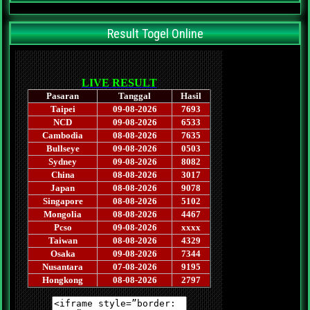
Result Togel Online