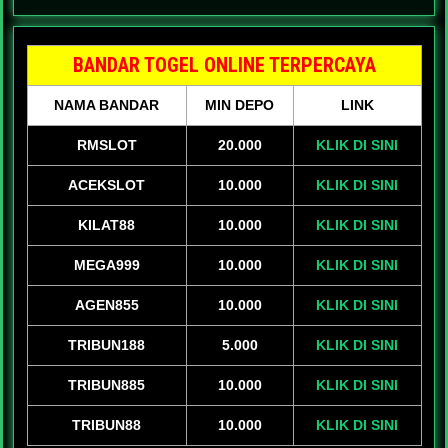
BANDAR TOGEL ONLINE TERPERCAYA
NAMA BANDAR
MIN DEPO
LINK
RMSLOT
20.000
KLIK DI SINI
ACEKSLOT
10.000
KLIK DI SINI
KILAT88
10.000
KLIK DI SINI
MEGA999
10.000
KLIK DI SINI
AGEN855
10.000
KLIK DI SINI
TRIBUN188
5.000
KLIK DI SINI
TRIBUN885
10.000
KLIK DI SINI
TRIBUN88
10.000
KLIK DI SINI