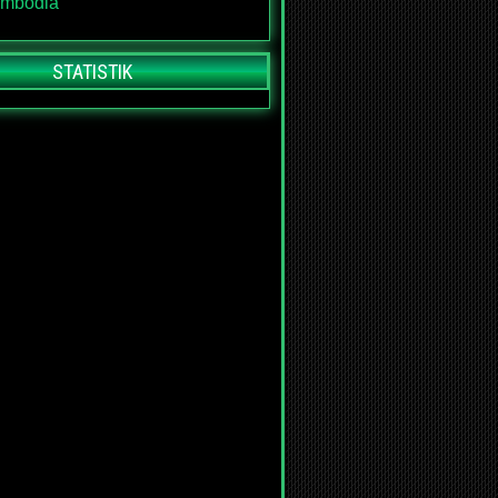
ambodia
STATISTIK