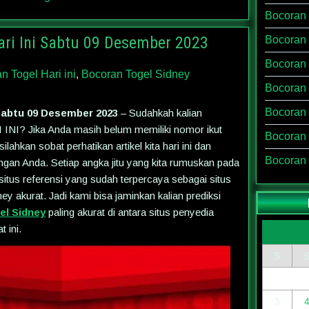
Bocoran
ari Ini Sabtu 09 Desember 2023
Bocoran
Bocoran 
n Togel Hari ini
,
Bocoran Togel Sidney
Bocoran 
Bocoran 
 Sabtu 09 Desember 2023
– Sudahkah kalian
I? Jika Anda masih belum memiliki nomor ikut
Bocoran 
lahkan sobat perhatikan artikel kita hari ini dan
Bocoran 
gan Anda. Setiap angka jitu yang kita rumuskan pada
situs referensi yang sudah terpercaya sebagai situs
 akurat. Jadi kami bisa jaminkan kalian prediksi
el Sidney
paling akurat di antara situs penyedia
 ini.
S
3