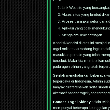
Link Website yang bersangkut
Akses situs yang lambat dikare
Proses transaksi setor dana 
Aplikasi yang tidak mendukun
Mengalami limit bettingan
Kondisi-kondisi di atas ini menjadi 
togel online saat sedang ingin mela
masukkan pemain yang telah mem
tersebut. Maka kita memberikan so
pada agen pilihan yang telah terpe
Setelah menghabiskan beberapa w
terpercaya di Indonesia. Admin s
banyak direferensikan serta sudah ki
alternatif bandar togel yang terdapat
Bandar Togel Sidney
selain tela
mempunyai beberapa keunggulan yan