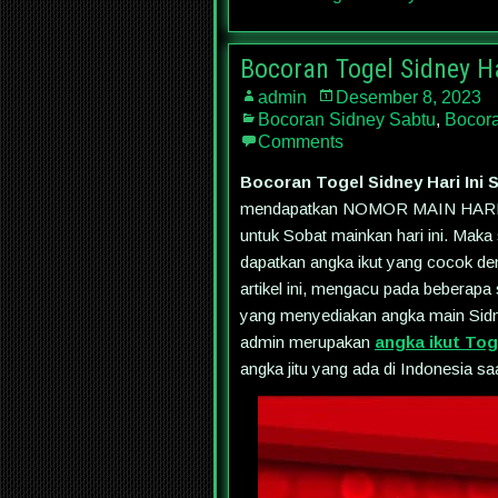
Bocoran Togel Sidney H
admin
Desember 8, 2023
Bocoran Sidney Sabtu
,
Bocora
Comments
Bocoran Togel Sidney Hari Ini
mendapatkan NOMOR MAIN HARI IN
untuk Sobat mainkan hari ini. Maka si
dapatkan angka ikut yang cocok den
artikel ini, mengacu pada beberapa 
yang menyediakan angka main Sidney
admin merupakan
angka ikut Tog
angka jitu yang ada di Indonesia saat