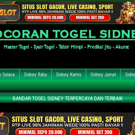
t | prediksi situs agen bandar togel sidney terpercaya | nomor main sidney | dat
y Selasa
Sidney Rabu
Sidney Kamis
Sidney Jumat
Sidn
BANDAR TOGEL SIDNEY TERPERCAYA DAN TERBAIK