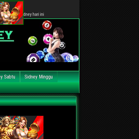
a keluaran sidney hari ini
ey Sabtu
Sidney Minggu