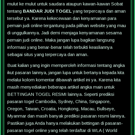
mulut ke mulut untuk saudara ataupun kawan-kawan Sobat
tentang
BANDAR JUDI TOGEL
yang terpercaya dan aman
tersebut ya. Karena kekecewaan dan kenyamanan para
pemain judi online tergantung pada pilihan website yang mau
di unggulkannya. Jadi demi menjaga kenyamanan sesama
pemain judi online. Maka jangan lupa bagikan langsung
informasi yang benar-benar telah terbukti keasliannya
sebagai situs yang terpercaya dan aman.
Buat kalian yang ingin memperoleh informasi tentang angka
ikut pasaran lainnya, jangan lupa untuk bertanya kepada kita
melalui kolom komentar dibawah artikel ini ya. Karena kita
masih menyediakan beberapa artikel angka main untuk
BETTINGAN TOGEL RESMI lainnya. Seperti prediksi
pasaran togel Cambodia, Sydney, China, Singapore,
Oregon, Taiwan, Croatia, Hongkong, Macau, Bullseye,
Myanmar dan masih banyak prediksi pasaran resmi lainnya.
Pastikan juga Anda hanya melakukan bettingan di pasaran-
pasaran togel online yang telah terdaftar di WLA ( World