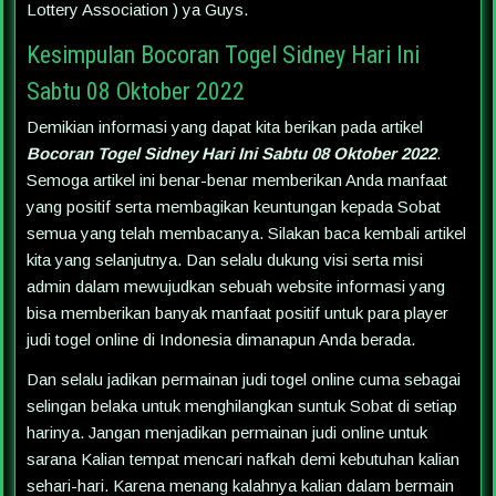
Lottery Association ) ya Guys.
Kesimpulan Bocoran Togel Sidney Hari Ini
Sabtu 08 Oktober 2022
Demikian informasi yang dapat kita berikan pada artikel
Bocoran Togel Sidney Hari Ini Sabtu 08 Oktober 2022
.
Semoga artikel ini benar-benar memberikan Anda manfaat
yang positif serta membagikan keuntungan kepada Sobat
semua yang telah membacanya. Silakan baca kembali artikel
kita yang selanjutnya. Dan selalu dukung visi serta misi
admin dalam mewujudkan sebuah website informasi yang
bisa memberikan banyak manfaat positif untuk para player
judi togel online di Indonesia dimanapun Anda berada.
Dan selalu jadikan permainan judi togel online cuma sebagai
selingan belaka untuk menghilangkan suntuk Sobat di setiap
harinya. Jangan menjadikan permainan judi online untuk
sarana Kalian tempat mencari nafkah demi kebutuhan kalian
sehari-hari. Karena menang kalahnya kalian dalam bermain