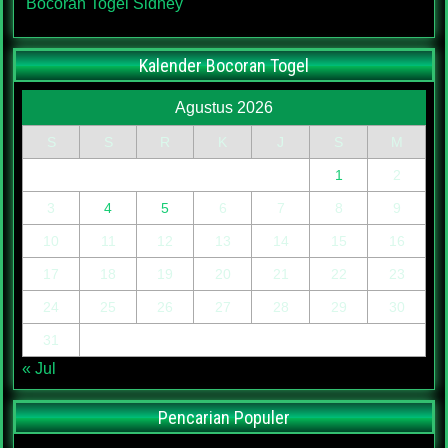
Bocoran Togel Sidney
Kalender Bocoran Togel
Agustus 2026
S
S
R
K
J
S
M
1
2
3
4
5
6
7
8
9
10
11
12
13
14
15
16
17
18
19
20
21
22
23
24
25
26
27
28
29
30
31
« Jul
Pencarian Populer