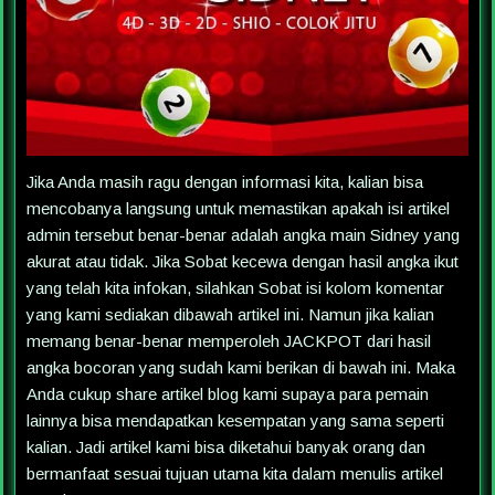
Jika Anda masih ragu dengan informasi kita, kalian bisa
mencobanya langsung untuk memastikan apakah isi artikel
admin tersebut benar-benar adalah angka main Sidney yang
akurat atau tidak. Jika Sobat kecewa dengan hasil angka ikut
yang telah kita infokan, silahkan Sobat isi kolom komentar
yang kami sediakan dibawah artikel ini. Namun jika kalian
memang benar-benar memperoleh JACKPOT dari hasil
angka bocoran yang sudah kami berikan di bawah ini. Maka
Anda cukup share artikel blog kami supaya para pemain
lainnya bisa mendapatkan kesempatan yang sama seperti
kalian. Jadi artikel kami bisa diketahui banyak orang dan
bermanfaat sesuai tujuan utama kita dalam menulis artikel