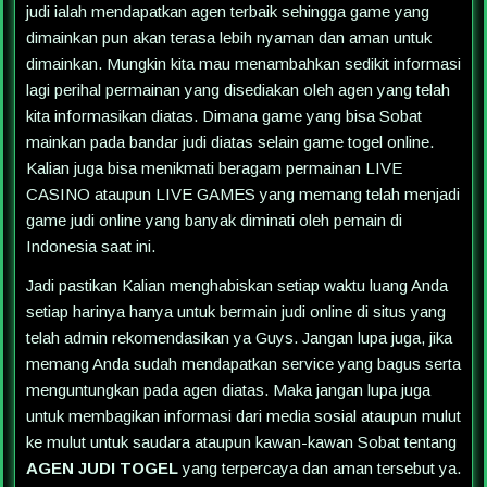
judi ialah mendapatkan agen terbaik sehingga game yang
dimainkan pun akan terasa lebih nyaman dan aman untuk
dimainkan. Mungkin kita mau menambahkan sedikit informasi
lagi perihal permainan yang disediakan oleh agen yang telah
kita informasikan diatas. Dimana game yang bisa Sobat
mainkan pada bandar judi diatas selain game togel online.
Kalian juga bisa menikmati beragam permainan LIVE
CASINO ataupun LIVE GAMES yang memang telah menjadi
game judi online yang banyak diminati oleh pemain di
Indonesia saat ini.
Jadi pastikan Kalian menghabiskan setiap waktu luang Anda
setiap harinya hanya untuk bermain judi online di situs yang
telah admin rekomendasikan ya Guys. Jangan lupa juga, jika
memang Anda sudah mendapatkan service yang bagus serta
menguntungkan pada agen diatas. Maka jangan lupa juga
untuk membagikan informasi dari media sosial ataupun mulut
ke mulut untuk saudara ataupun kawan-kawan Sobat tentang
AGEN JUDI TOGEL
yang terpercaya dan aman tersebut ya.