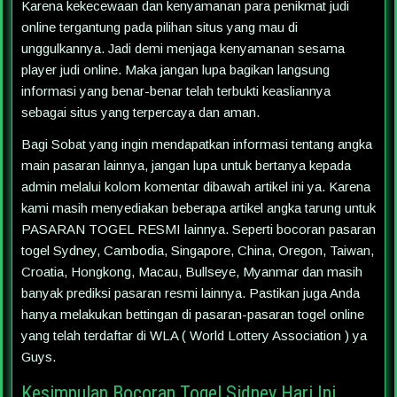
Karena kekecewaan dan kenyamanan para penikmat judi
online tergantung pada pilihan situs yang mau di
unggulkannya. Jadi demi menjaga kenyamanan sesama
player judi online. Maka jangan lupa bagikan langsung
informasi yang benar-benar telah terbukti keasliannya
sebagai situs yang terpercaya dan aman.
Bagi Sobat yang ingin mendapatkan informasi tentang angka
main pasaran lainnya, jangan lupa untuk bertanya kepada
admin melalui kolom komentar dibawah artikel ini ya. Karena
kami masih menyediakan beberapa artikel angka tarung untuk
PASARAN TOGEL RESMI lainnya. Seperti bocoran pasaran
togel Sydney, Cambodia, Singapore, China, Oregon, Taiwan,
Croatia, Hongkong, Macau, Bullseye, Myanmar dan masih
banyak prediksi pasaran resmi lainnya. Pastikan juga Anda
hanya melakukan bettingan di pasaran-pasaran togel online
yang telah terdaftar di WLA ( World Lottery Association ) ya
Guys.
Kesimpulan Bocoran Togel Sidney Hari Ini