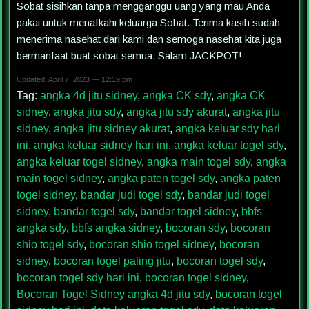
Sobat sisihkan tanpa mengganggu uang yang mau Anda
pakai untuk menafkahi keluarga Sobat. Terima kasih sudah
menerima nasehat dari kami dan semoga nasehat kita juga
bermanfaat buat sobat semua. Salam JACKPOT!
Updated: April 7, 2023 — 12:19 pm
Tag:
angka 4d jitu sidney
,
angka CK sdy
,
angka CK
sidney
,
angka jitu sdy
,
angka jitu sdy akurat
,
angka jitu
sidney
,
angka jitu sidney akurat
,
angka keluar sdy hari
ini
,
angka keluar sidney hari ini
,
angka keluar togel sdy
,
angka keluar togel sidney
,
angka main togel sdy
,
angka
main togel sidney
,
angka paten togel sdy
,
angka paten
togel sidney
,
bandar judi togel sdy
,
bandar judi togel
sidney
,
bandar togel sdy
,
bandar togel sidney
,
bbfs
angka sdy
,
bbfs angka sidney
,
bocoran sdy
,
bocoran
shio togel sdy
,
bocoran shio togel sidney
,
bocoran
sidney
,
bocoran togel paling jitu
,
bocoran togel sdy
,
bocoran togel sdy hari ini
,
bocoran togel sidney
,
Bocoran Togel Sidney angka 4d jitu sdy
,
bocoran togel