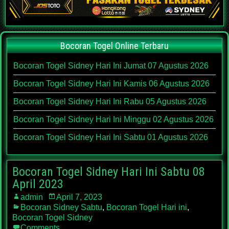
Bocoran Togel Online Terbaru
Bocoran Togel Sidney Hari Ini Jumat 07 Agustus 2026
Bocoran Togel Sidney Hari Ini Kamis 06 Agustus 2026
Bocoran Togel Sidney Hari Ini Rabu 05 Agustus 2026
Bocoran Togel Sidney Hari Ini Minggu 02 Agustus 2026
Bocoran Togel Sidney Hari Ini Sabtu 01 Agustus 2026
Bocoran Togel Sidney Hari Ini Sabtu 08
April 2023
admin
April 7, 2023
Bocoran Sidney Sabtu
,
Bocoran Togel Hari ini
,
Bocoran Togel Sidney
Comments