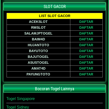
SLOT GACOR
LIST SLOT GACOR
ACEKSLOT
DAFTAR
RMSLOT
DAFTAR
SALAMJPTOGEL
DAFTAR
BAIM4D
DAFTAR
HUJANTOTO
DAFTAR
BAYUTOTO
DAFTAR
BAJUTOGEL
DAFTAR
ASUSTOGEL
DAFTAR
AMAT4D
DAFTAR
PAYUNGTOTO
DAFTAR
Bocoran Togel Lainnya
Togel Singapore
Togel Sidney