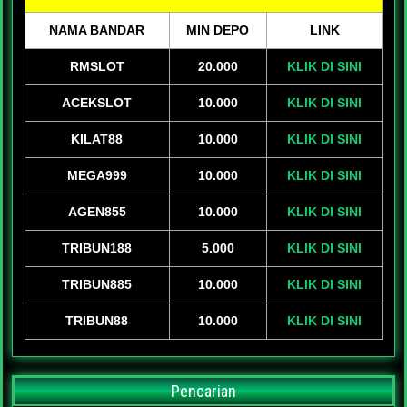
NAMA BANDAR
MIN DEPO
LINK
RMSLOT
20.000
KLIK DI SINI
ACEKSLOT
10.000
KLIK DI SINI
KILAT88
10.000
KLIK DI SINI
MEGA999
10.000
KLIK DI SINI
AGEN855
10.000
KLIK DI SINI
TRIBUN188
5.000
KLIK DI SINI
TRIBUN885
10.000
KLIK DI SINI
TRIBUN88
10.000
KLIK DI SINI
Pencarian