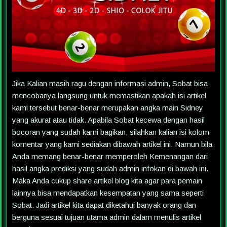
Jika Kalian masih ragu dengan informasi admin, Sobat bisa
mencobanya langsung untuk memastikan apakah isi artikel
kami tersebut benar-benar merupakan angka main Sidney
yang akurat atau tidak. Apabila Sobat kecewa dengan hasil
bocoran yang sudah kami bagikan, silahkan kalian isi kolom
komentar yang kami sediakan dibawah artikel ini. Namun bila
Anda memang benar-benar memperoleh Kemenangan dari
hasil angka prediksi yang sudah admin infokan di bawah ini.
Maka Anda cukup share artikel blog kita agar para pemain
lainnya bisa mendapatkan kesempatan yang sama seperti
Sobat. Jadi artikel kita dapat diketahui banyak orang dan
berguna sesuai tujuan utama admin dalam menulis artikel