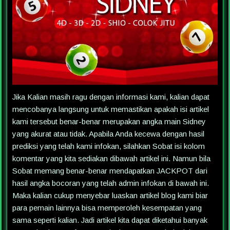
Jika Kalian masih ragu dengan informasi kami, kalian dapat
mencobanya langsung untuk memastikan apakah isi artikel
kami tersebut benar-benar merupakan angka main Sidney
yang akurat atau tidak. Apabila Anda kecewa dengan hasil
prediksi yang telah kami infokan, silahkan Sobat isi kolom
komentar yang kita sediakan dibawah artikel ini. Namun bila
Sobat memang benar-benar mendapatkan JACKPOT dari
hasil angka bocoran yang telah admin infokan di bawah ini.
Maka kalian cukup menyebar luaskan artikel blog kami biar
para pemain lainnya bisa memperoleh kesempatan yang
sama seperti kalian. Jadi artikel kita dapat diketahui banyak