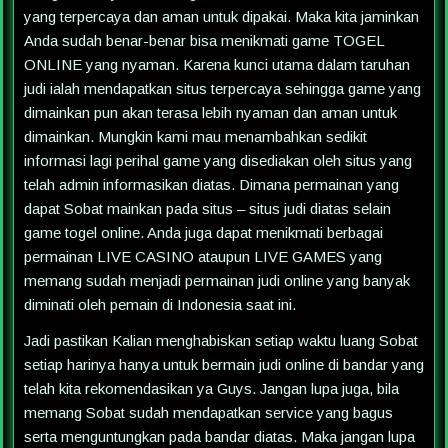
yang terpercaya dan aman untuk dipakai. Maka kita jaminkan
Anda sudah benar-benar bisa menikmati game TOGEL
ONLINE yang nyaman. Karena kunci utama dalam taruhan
judi ialah mendapatkan situs terpercaya sehingga game yang
dimainkan pun akan terasa lebih nyaman dan aman untuk
dimainkan. Mungkin kami mau menambahkan sedikit
informasi lagi perihal game yang disediakan oleh situs yang
telah admin informasikan diatas. Dimana permainan yang
dapat Sobat mainkan pada situs – situs judi diatas selain
game togel online. Anda juga dapat menikmati berbagai
permainan LIVE CASINO ataupun LIVE GAMES yang
memang sudah menjadi permainan judi online yang banyak
diminati oleh pemain di Indonesia saat ini.
Jadi pastikan Kalian menghabiskan setiap waktu luang Sobat
setiap harinya hanya untuk bermain judi online di bandar yang
telah kita rekomendasikan ya Guys. Jangan lupa juga, bila
memang Sobat sudah mendapatkan service yang bagus
serta menguntungkan pada bandar diatas. Maka jangan lupa