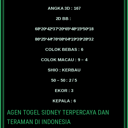
ANGKA 3D : 167
2D BB :
68*20*42*37*20*65*48*15*50*18
86*25*44*76*08*04*19*39*28*32
COLOK BEBAS : 6
COLOK MACAU : 9 – 4
SHIO : KERBAU
50 – 50 : 2 / 5
EKOR : 3
KEPALA : 6
AGEN TOGEL SIDNEY TERPERCAYA DAN
TERAMAN DI INDONESIA