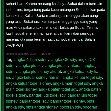
sehari-hari. Karena menang kalahnya Sobat dalam bermain
judi online, tergantung pada keberuntungan Sobat bukan pada
kerja keras Kalian. Serta mainlah judi menggunakan uang
yang telah Sobat sisihkan tanpa mengganggu uang yang
mau Anda pakai untuk menafkahi keluarga Sobat. Terima
kasih sudah menerima nasehat dari kami dan semoga
nasehat kita juga bermanfaat bagi sobat semua. Salam
JACKPOT!
Updated: Januari 6, 2023 — 11:26 am
Tag:
angka 4d jitu sidney
,
angka CK sdy
,
angka CK
sidney
,
angka jitu sdy
,
angka jitu sdy akurat
,
angka jitu
sidney
,
angka jitu sidney akurat
,
angka keluar sdy hari
ini
,
angka keluar sidney hari ini
,
angka keluar togel sdy
,
angka keluar togel sidney
,
angka main togel sdy
,
angka
main togel sidney
,
angka paten togel sdy
,
angka paten
togel sidney
,
bandar judi togel sdy
,
bandar judi togel
sidney
,
bandar togel sdy
,
bandar togel sidney
,
bbfs
angka sdy
,
bbfs angka sidney
,
bocoran sdy
,
bocoran