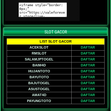
SLOT GACOR
LIST SLOT GACOR
ACEKSLOT
DAFTAR
RMSLOT
DAFTAR
SALAMJPTOGEL
DAFTAR
BAIM4D
DAFTAR
HUJANTOTO
DAFTAR
BAYUTOTO
DAFTAR
BAJUTOGEL
DAFTAR
ASUSTOGEL
DAFTAR
AMAT4D
DAFTAR
PAYUNGTOTO
DAFTAR