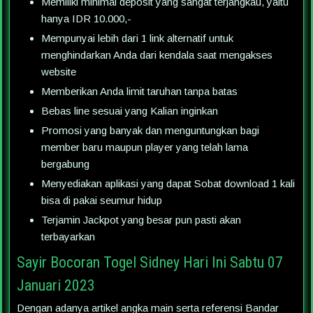
Memiliki minimal deposit yang sangat terjangkau, yaitu
hanya IDR 10.000,-
Mempunyai lebih dari 1 link alternatif untuk
menghindarkan Anda dari kendala saat mengakses
website
Memberikan Anda limit taruhan tanpa batas
Bebas line sesuai yang Kalian inginkan
Promosi yang banyak dan menguntungkan bagi
member baru maupun player yang telah lama
bergabung
Menyediakan aplikasi yang dapat Sobat download 1 kali
bisa di pakai seumur hidup
Terjamin Jackpot yang besar pun pasti akan
terbayarkan
Sayir Bocoran Togel Sidney Hari Ini Sabtu 07
Januari 2023
Dengan adanya artikel angka main serta referensi Bandar