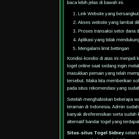
baca lebih jelas di bawah ini.
Link Website yang bersangkut
Akses website yang lambat dik
Proses transaksi setor dana d
Aplikasi yang tidak mendukun
Mengalami limit bettingan
Kondisi-kondisi di atas ini menjadi
togel online saat sedang ingin mela
masukkan pemain yang telah mem
tersebut. Maka kita memberikan so
pada situs rekomendasi yang sudah
Setelah menghabiskan beberapa 
teraman di Indonesia. Admin suda
banyak direferensikan serta sudah ki
alternatif bandar togel yang terdapat
Situs-situs Togel Sidney
selain 