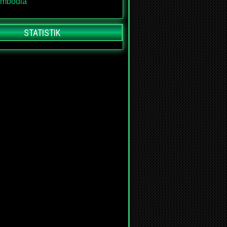
ambodia
STATISTIK