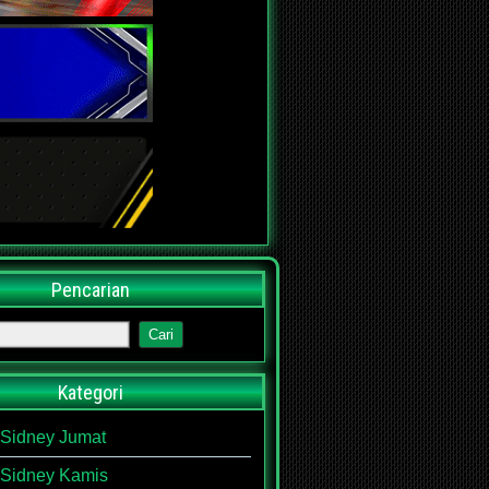
Pencarian
Kategori
Sidney Jumat
 Sidney Kamis