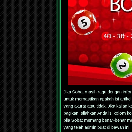
Jika Sobat masih ragu dengan info
untuk memastikan apakah isi artikel
yang akurat atau tidak. Jika kalian
bagikan, silahkan Anda isi kolom ko
bila Sobat memang benar-benar me
yang telah admin buat di bawah ini