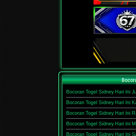
Bocora
Bocoran Togel Sidney Hari Ini 
Bocoran Togel Sidney Hari Ini 
Bocoran Togel Sidney Hari Ini 
Bocoran Togel Sidney Hari Ini 
Bocoran Togel Sidney Hari Ini 