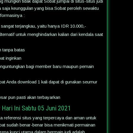
mungkin tidak dapat Sobat jumpai di situs-situs judi
pa saja keunggulan yang bisa Sobat peroleh sewaktu
nformasinya :
 sangat terjangkau, yaitu hanya IDR 10.000,-
alternatif untuk menghindarkan kalian dari kendala saat
n tanpa batas
at inginkan
nguntungkan bagi member baru maupun pemain
pat Anda download 1 kali dapat di gunakan seumur
ar pun pasti akan terbayarkan
 Hari Ini Sabtu 05 Juni 2021
a referensi situs yang terpercaya dan aman untuk
bat sudah benar-benar bisa menikmati permainan
a kunci utama dalam bermain judi adalah