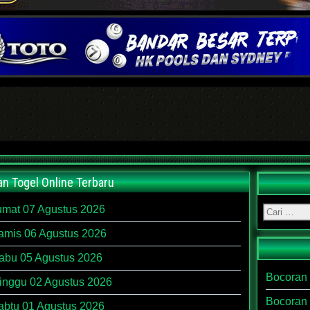
n Togel Online Terbaru
Jumat 07 Agustus 2026
Kamis 06 Agustus 2026
Rabu 05 Agustus 2026
Bocoran 
Minggu 02 Agustus 2026
Bocoran
Sabtu 01 Agustus 2026