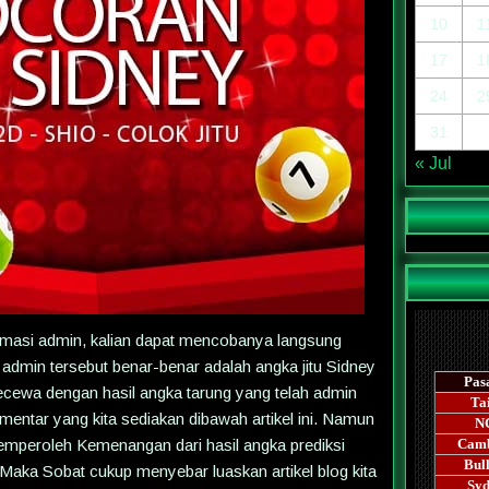
10
1
17
1
24
2
31
« Jul
rmasi admin, kalian dapat mencobanya langsung
 admin tersebut benar-benar adalah angka jitu Sidney
 kecewa dengan hasil angka tarung yang telah admin
mentar yang kita sediakan dibawah artikel ini. Namun
mperoleh Kemenangan dari hasil angka prediksi
. Maka Sobat cukup menyebar luaskan artikel blog kita