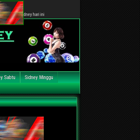
a keluaran sidney hari ini
ey Sabtu
Sidney Minggu