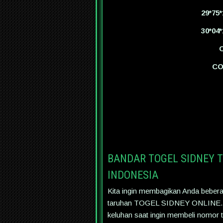
29*75*
30*04*
CO
BANDAR TOGEL SIDNEY 
INDONESIA
Kita ingin membagikan Anda bebera
taruhan TOGEL SIDNEY ONLINE. K
keluhan saat ingin membeli nomor t