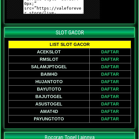
SLOT GACOR
LIST SLOT GACOR
ACEKSLOT
DAFTAR
RMSLOT
DAFTAR
SALAMJPTOGEL
DAFTAR
BAIM4D
DAFTAR
HUJANTOTO
DAFTAR
BAYUTOTO
DAFTAR
BAJUTOGEL
DAFTAR
ASUSTOGEL
DAFTAR
AMAT4D
DAFTAR
PAYUNGTOTO
DAFTAR
Bocoran Togel Lainnya