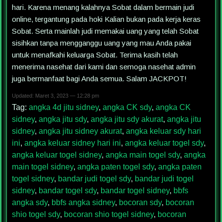
hari. Karena menang kalahnya Sobat dalam bermain judi
online, tergantung pada hoki Kalian bukan pada kerja keras
Sobat. Serta mainlah judi memakai uang yang telah Sobat
sisihkan tanpa mengganggu uang yang mau Anda pakai
untuk menafkahi keluarga Sobat. Terima kasih telah
menerima nasehat dari kami dan semoga nasehat admin
juga bermanfaat bagi Anda semua. Salam JACKPOT!
Updated: Maret 3, 2023 — 12:28 pm
Tag:
angka 4d jitu sidney
,
angka CK sdy
,
angka CK
sidney
,
angka jitu sdy
,
angka jitu sdy akurat
,
angka jitu
sidney
,
angka jitu sidney akurat
,
angka keluar sdy hari
ini
,
angka keluar sidney hari ini
,
angka keluar togel sdy
,
angka keluar togel sidney
,
angka main togel sdy
,
angka
main togel sidney
,
angka paten togel sdy
,
angka paten
togel sidney
,
bandar judi togel sdy
,
bandar judi togel
sidney
,
bandar togel sdy
,
bandar togel sidney
,
bbfs
angka sdy
,
bbfs angka sidney
,
bocoran sdy
,
bocoran
shio togel sdy
,
bocoran shio togel sidney
,
bocoran