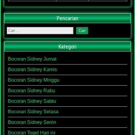
Pencarian
Kategori
Bocoran Sidney Jumat
Bocoran Sidney Kamis
Bocoran Sidney Minggu
Bocoran Sidney Rabu
Bocoran Sidney Sabtu
Bocoran Sidney Selasa
Bocoran Sidney Senin
Bocoran Togel Hari ini