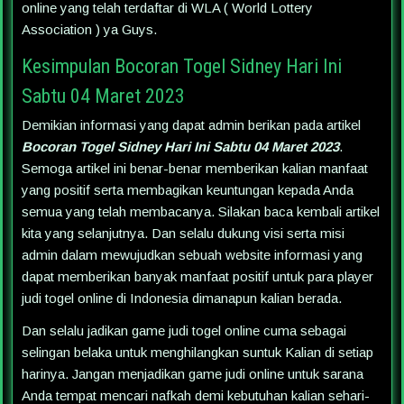
online yang telah terdaftar di WLA ( World Lottery
Association ) ya Guys.
Kesimpulan Bocoran Togel Sidney Hari Ini
Sabtu 04 Maret 2023
Demikian informasi yang dapat admin berikan pada artikel
Bocoran Togel Sidney Hari Ini Sabtu 04 Maret 2023
.
Semoga artikel ini benar-benar memberikan kalian manfaat
yang positif serta membagikan keuntungan kepada Anda
semua yang telah membacanya. Silakan baca kembali artikel
kita yang selanjutnya. Dan selalu dukung visi serta misi
admin dalam mewujudkan sebuah website informasi yang
dapat memberikan banyak manfaat positif untuk para player
judi togel online di Indonesia dimanapun kalian berada.
Dan selalu jadikan game judi togel online cuma sebagai
selingan belaka untuk menghilangkan suntuk Kalian di setiap
harinya. Jangan menjadikan game judi online untuk sarana
Anda tempat mencari nafkah demi kebutuhan kalian sehari-