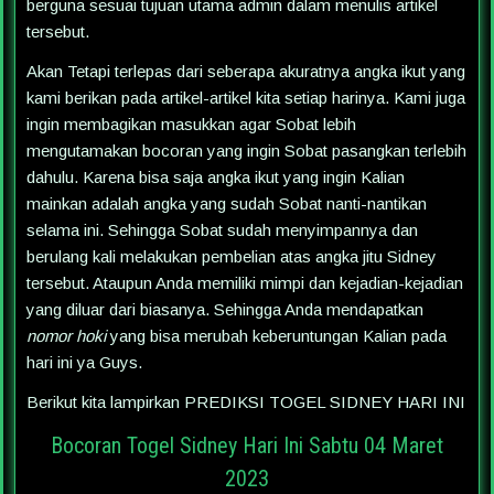
berguna sesuai tujuan utama admin dalam menulis artikel
tersebut.
Akan Tetapi terlepas dari seberapa akuratnya angka ikut yang
kami berikan pada artikel-artikel kita setiap harinya. Kami juga
ingin membagikan masukkan agar Sobat lebih
mengutamakan bocoran yang ingin Sobat pasangkan terlebih
dahulu. Karena bisa saja angka ikut yang ingin Kalian
mainkan adalah angka yang sudah Sobat nanti-nantikan
selama ini. Sehingga Sobat sudah menyimpannya dan
berulang kali melakukan pembelian atas angka jitu Sidney
tersebut. Ataupun Anda memiliki mimpi dan kejadian-kejadian
yang diluar dari biasanya. Sehingga Anda mendapatkan
nomor hoki
yang bisa merubah keberuntungan Kalian pada
hari ini ya Guys.
Berikut kita lampirkan PREDIKSI TOGEL SIDNEY HARI INI
Bocoran Togel Sidney Hari Ini Sabtu 04 Maret
2023