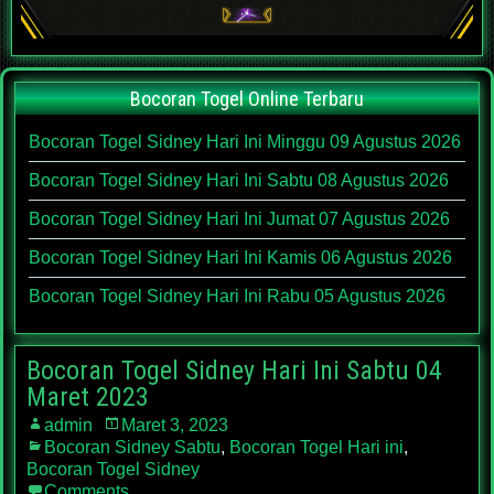
Bocoran Togel Online Terbaru
Bocoran Togel Sidney Hari Ini Minggu 09 Agustus 2026
Bocoran Togel Sidney Hari Ini Sabtu 08 Agustus 2026
Bocoran Togel Sidney Hari Ini Jumat 07 Agustus 2026
Bocoran Togel Sidney Hari Ini Kamis 06 Agustus 2026
Bocoran Togel Sidney Hari Ini Rabu 05 Agustus 2026
Bocoran Togel Sidney Hari Ini Sabtu 04
Maret 2023
admin
Maret 3, 2023
Bocoran Sidney Sabtu
,
Bocoran Togel Hari ini
,
Bocoran Togel Sidney
Comments