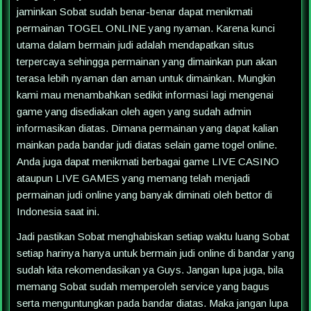
jaminkan Sobat sudah benar-benar dapat menikmati
permainan TOGEL ONLINE yang nyaman. Karena kunci
utama dalam bermain judi adalah mendapatkan situs
terpercaya sehingga permainan yang dimainkan pun akan
terasa lebih nyaman dan aman untuk dimainkan. Mungkin
kami mau menambahkan sedikit informasi lagi mengenai
game yang disediakan oleh agen yang sudah admin
informasikan diatas. Dimana permainan yang dapat kalian
mainkan pada bandar judi diatas selain game togel online.
Anda juga dapat menikmati berbagai game LIVE CASINO
ataupun LIVE GAMES yang memang telah menjadi
permainan judi online yang banyak diminati oleh bettor di
Indonesia saat ini.
Jadi pastikan Sobat menghabiskan setiap waktu luang Sobat
setiap harinya hanya untuk bermain judi online di bandar yang
sudah kita rekomendasikan ya Guys. Jangan lupa juga, bila
memang Sobat sudah memperoleh service yang bagus
serta menguntungkan pada bandar diatas. Maka jangan lupa