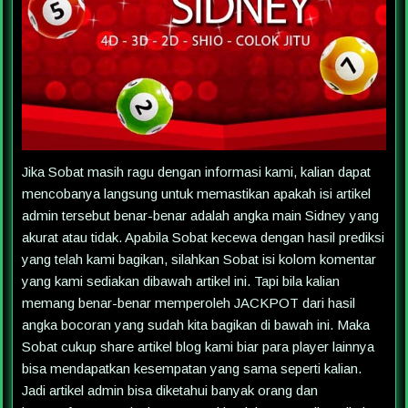
Jika Sobat masih ragu dengan informasi kami, kalian dapat
mencobanya langsung untuk memastikan apakah isi artikel
admin tersebut benar-benar adalah angka main Sidney yang
akurat atau tidak. Apabila Sobat kecewa dengan hasil prediksi
yang telah kami bagikan, silahkan Sobat isi kolom komentar
yang kami sediakan dibawah artikel ini. Tapi bila kalian
memang benar-benar memperoleh JACKPOT dari hasil
angka bocoran yang sudah kita bagikan di bawah ini. Maka
Sobat cukup share artikel blog kami biar para player lainnya
bisa mendapatkan kesempatan yang sama seperti kalian.
Jadi artikel admin bisa diketahui banyak orang dan