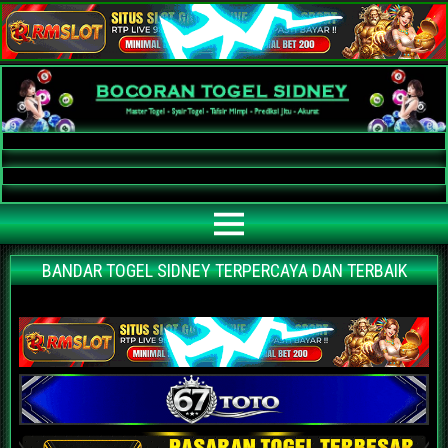
Bocoran Togel Sidney AKURAT
Bocoran angka jitu togel sidney paling akurat | prediksi situs agen bandar
togel sidney terpercaya | nomor main sidney | data keluaran sidney hari ini
BANDAR TOGEL SIDNEY TERPERCAYA DAN TERBAIK