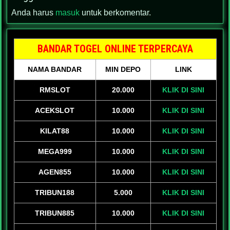
Anda harus
masuk
untuk berkomentar.
BANDAR TOGEL ONLINE TERPERCAYA
NAMA BANDAR
MIN DEPO
LINK
RMSLOT
20.000
KLIK DI SINI
ACEKSLOT
10.000
KLIK DI SINI
KILAT88
10.000
KLIK DI SINI
MEGA999
10.000
KLIK DI SINI
AGEN855
10.000
KLIK DI SINI
TRIBUN188
5.000
KLIK DI SINI
TRIBUN885
10.000
KLIK DI SINI