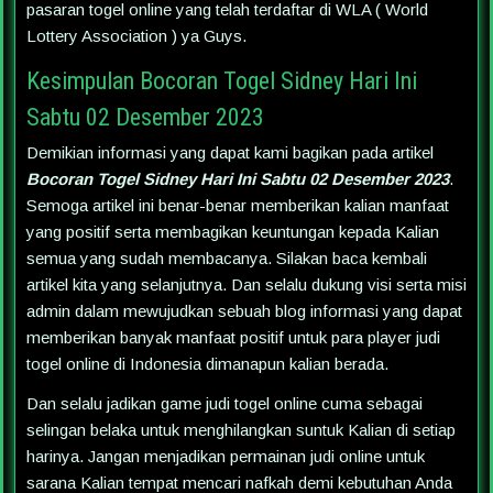
pasaran togel online yang telah terdaftar di WLA ( World
Lottery Association ) ya Guys.
Kesimpulan Bocoran Togel Sidney Hari Ini
Sabtu 02 Desember 2023
Demikian informasi yang dapat kami bagikan pada artikel
Bocoran Togel Sidney Hari Ini Sabtu 02 Desember 2023
.
Semoga artikel ini benar-benar memberikan kalian manfaat
yang positif serta membagikan keuntungan kepada Kalian
semua yang sudah membacanya. Silakan baca kembali
artikel kita yang selanjutnya. Dan selalu dukung visi serta misi
admin dalam mewujudkan sebuah blog informasi yang dapat
memberikan banyak manfaat positif untuk para player judi
togel online di Indonesia dimanapun kalian berada.
Dan selalu jadikan game judi togel online cuma sebagai
selingan belaka untuk menghilangkan suntuk Kalian di setiap
harinya. Jangan menjadikan permainan judi online untuk
sarana Kalian tempat mencari nafkah demi kebutuhan Anda