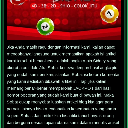
Jika Anda masih ragu dengan informasi kami, kalian dapat
mencobanya langsung untuk memastikan apakah isi artikel
kami tersebut benar-benar adalah angka main Sidney yang
akurat atau tidak. Jika Sobat kecewa dengan hasil angka jitu
yang sudah kami berikan, silahkan Sobat isi kolom komentar
yang kami sediakan dibawah artikel ini. Tapi jika kalian
memang benar-benar memperoleh JACKPOT dari hasil
nomor bocoran yang sudah kami buat di bawah ini. Maka
Sobat cukup menyebar luaskan artikel blog kita agar para
pemain lainnya bisa mendapatkan kesempatan yang sama
seperti Sobat. Jadi artikel kita bisa diketahui banyak orang
dan berguna sesuai tujuan utama kami dalam menulis artikel