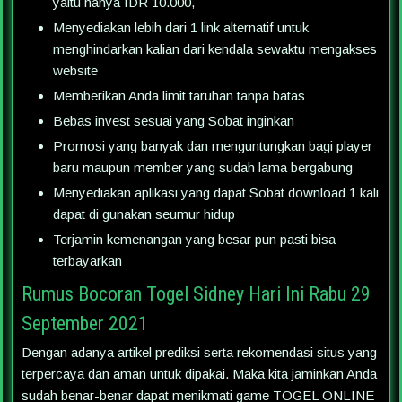
yaitu hanya IDR 10.000,-
Menyediakan lebih dari 1 link alternatif untuk
menghindarkan kalian dari kendala sewaktu mengakses
website
Memberikan Anda limit taruhan tanpa batas
Bebas invest sesuai yang Sobat inginkan
Promosi yang banyak dan menguntungkan bagi player
baru maupun member yang sudah lama bergabung
Menyediakan aplikasi yang dapat Sobat download 1 kali
dapat di gunakan seumur hidup
Terjamin kemenangan yang besar pun pasti bisa
terbayarkan
Rumus Bocoran Togel Sidney Hari Ini Rabu 29
September 2021
Dengan adanya artikel prediksi serta rekomendasi situs yang
terpercaya dan aman untuk dipakai. Maka kita jaminkan Anda
sudah benar-benar dapat menikmati game TOGEL ONLINE