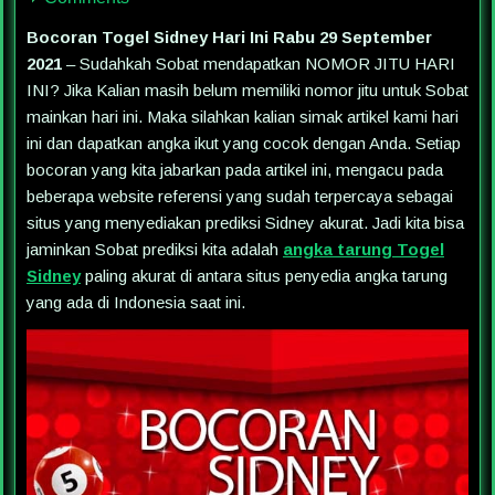
Bocoran Togel Sidney Hari Ini Rabu 29 September
2021
– Sudahkah Sobat mendapatkan NOMOR JITU HARI
INI? Jika Kalian masih belum memiliki nomor jitu untuk Sobat
mainkan hari ini. Maka silahkan kalian simak artikel kami hari
ini dan dapatkan angka ikut yang cocok dengan Anda. Setiap
bocoran yang kita jabarkan pada artikel ini, mengacu pada
beberapa website referensi yang sudah terpercaya sebagai
situs yang menyediakan prediksi Sidney akurat. Jadi kita bisa
jaminkan Sobat prediksi kita adalah
angka tarung Togel
Sidney
paling akurat di antara situs penyedia angka tarung
yang ada di Indonesia saat ini.