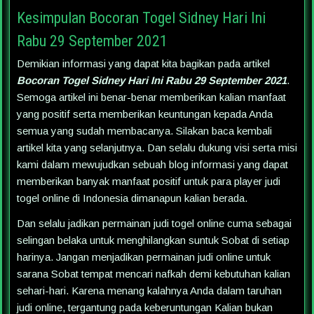
Kesimpulan Bocoran Togel Sidney Hari Ini
Rabu 29 September 2021
Demikian informasi yang dapat kita bagikan pada artikel
Bocoran Togel Sidney Hari Ini Rabu 29 September 2021
.
Semoga artikel ini benar-benar memberikan kalian manfaat
yang positif serta memberikan keuntungan kepada Anda
semua yang sudah membacanya. Silakan baca kembali
artikel kita yang selanjutnya. Dan selalu dukung visi serta misi
kami dalam mewujudkan sebuah blog informasi yang dapat
memberikan banyak manfaat positif untuk para player judi
togel online di Indonesia dimanapun kalian berada.
Dan selalu jadikan permainan judi togel online cuma sebagai
selingan belaka untuk menghilangkan suntuk Sobat di setiap
harinya. Jangan menjadikan permainan judi online untuk
sarana Sobat tempat mencari nafkah demi kebutuhan kalian
sehari-hari. Karena menang kalahnya Anda dalam taruhan
judi online, tergantung pada keberuntungan Kalian bukan