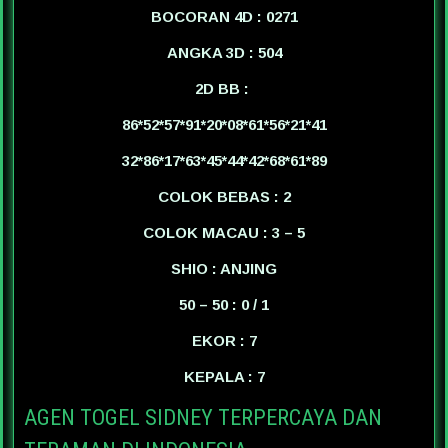
BOCORAN 4D : 0271
ANGKA 3D : 504
2D BB :
86*52*57*91*20*08*61*56*21*41
32*86*17*63*45*44*42*68*61*89
COLOK BEBAS : 2
COLOK MACAU : 3 – 5
SHIO : ANJING
50 – 50 : 0 / 1
EKOR : 7
KEPALA : 7
AGEN TOGEL SIDNEY TERPERCAYA DAN