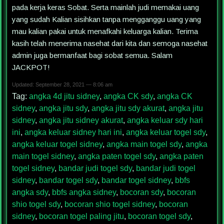
pada kerja keras Sobat. Serta mainlah judi memakai uang
yang sudah Kalian sisihkan tanpa mengganggu uang yang
mau kalian pakai untuk menafkahi keluarga kalian. Terima
kasih telah menerima nasehat dari kita dan semoga nasehat
admin juga bermanfaat bagi sobat semua. Salam
JACKPOT!
Updated: September 28, 2021 — 8:06 am
Tag:
angka 4d jitu sidney
,
angka CK sdy
,
angka CK
sidney
,
angka jitu sdy
,
angka jitu sdy akurat
,
angka jitu
sidney
,
angka jitu sidney akurat
,
angka keluar sdy hari
ini
,
angka keluar sidney hari ini
,
angka keluar togel sdy
,
angka keluar togel sidney
,
angka main togel sdy
,
angka
main togel sidney
,
angka paten togel sdy
,
angka paten
togel sidney
,
bandar judi togel sdy
,
bandar judi togel
sidney
,
bandar togel sdy
,
bandar togel sidney
,
bbfs
angka sdy
,
bbfs angka sidney
,
bocoran sdy
,
bocoran
shio togel sdy
,
bocoran shio togel sidney
,
bocoran
sidney
,
bocoran togel paling jitu
,
bocoran togel sdy
,