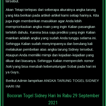
tersebut.
Akan Tetapi terlepas dari seberapa akuratnya angka tarung
yang kita berikan pada artikel-artikel kami setiap harinya. Kita
juga ingin memberikan masukkan agar Anda lebih
memprioritaskan angka main yang ingin Kalian pasangkan
terlebih dahulu. Karena bisa saja prediksi yang ingin Kalian
mainkan adalah angka yang sudah Anda tunggu selama ini.
Sehingga Kalian sudah menyimpannya dan berulang kali
melakukan pembelian atas angka tarung Sidney tersebut.
Ataupun Anda memiliki mimpi dan kejadian-kejadian yang
diluar dari biasanya. Sehingga Kalian memperoleh
nomor
hoki
yang bisa merubah keberuntungan Sobat pada hari ini
ya Guys.
Berikut Admin lampirkan ANGKA TARUNG TOGEL SIDNEY
HARI INI
Bocoran Togel Sidney Hari Ini Rabu 29 September
2021