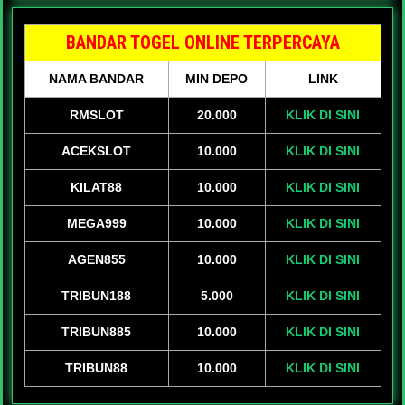
BANDAR TOGEL ONLINE TERPERCAYA
NAMA BANDAR
MIN DEPO
LINK
RMSLOT
20.000
KLIK DI SINI
ACEKSLOT
10.000
KLIK DI SINI
KILAT88
10.000
KLIK DI SINI
MEGA999
10.000
KLIK DI SINI
AGEN855
10.000
KLIK DI SINI
TRIBUN188
5.000
KLIK DI SINI
TRIBUN885
10.000
KLIK DI SINI
TRIBUN88
10.000
KLIK DI SINI