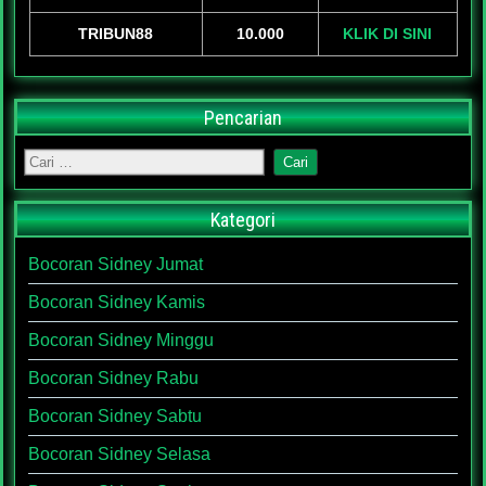
TRIBUN88
10.000
KLIK DI SINI
Pencarian
Kategori
Bocoran Sidney Jumat
Bocoran Sidney Kamis
Bocoran Sidney Minggu
Bocoran Sidney Rabu
Bocoran Sidney Sabtu
Bocoran Sidney Selasa