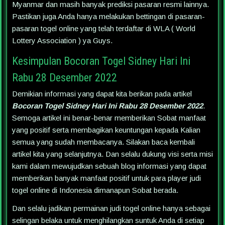
Myanmar dan masih banyak prediksi pasaran resmi lainnya.
Pastikan juga Anda hanya melakukan bettingan di pasaran-
pasaran togel online yang telah terdaftar di WLA ( World
Lottery Association ) ya Guys.
Kesimpulan Bocoran Togel Sidney Hari Ini
Rabu 28 Desember 2022
Demikian informasi yang dapat kita berikan pada artikel
Bocoran Togel Sidney Hari Ini Rabu 28 Desember 2022
.
Semoga artikel ini benar-benar memberikan Sobat manfaat
yang positif serta membagikan keuntungan kepada Kalian
semua yang sudah membacanya. Silakan baca kembali
artikel kita yang selanjutnya. Dan selalu dukung visi serta misi
kami dalam mewujudkan sebuah blog informasi yang dapat
memberikan banyak manfaat positif untuk para player judi
togel online di Indonesia dimanapun Sobat berada.
Dan selalu jadikan permainan judi togel online hanya sebagai
selingan belaka untuk menghilangkan suntuk Anda di setiap