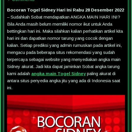
Bocoran Togel Sidney Hari Ini Rabu 28 Desember 2022
– Sudahkah Sobat mendapatkan ANGKA MAIN HARI INI?
Bila Anda masih belum memiliki nomor ikut untuk Anda
bettingkan hari ini. Maka silahkan kalian perhatikan artikel kita
hari ini dan dapatkan nomor tarung yang cocok dengan
kalian. Setiap prediksi yang admin rumuskan pada artikel ini,
mengacu pada beberapa situs rekomendasi yang sudah
terpercaya sebagai website yang menyediakan angka main
Sidney akurat. Jadi kita dapat jaminkan Sobat angka tarung
kami adalah
angka main Togel Sidney
paling akurat di
antara situs penyedia angka jitu yang ada di Indonesia saat
ini.