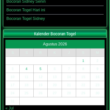
Bocoran Sidney Senin
Bocoran Togel Hari ini
Bocoran Togel Sidney
Kalender Bocoran Togel
Agustus 2026
S
S
R
K
J
S
M
1
2
3
4
5
6
7
8
9
10
11
12
13
14
15
16
17
18
19
20
21
22
23
24
25
26
27
28
29
30
31
« Jul