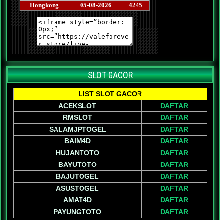
SLOT GACOR
LIST SLOT GACOR
ACEKSLOT
DAFTAR
RMSLOT
DAFTAR
SALAMJPTOGEL
DAFTAR
BAIM4D
DAFTAR
HUJANTOTO
DAFTAR
BAYUTOTO
DAFTAR
BAJUTOGEL
DAFTAR
ASUSTOGEL
DAFTAR
AMAT4D
DAFTAR
PAYUNGTOTO
DAFTAR