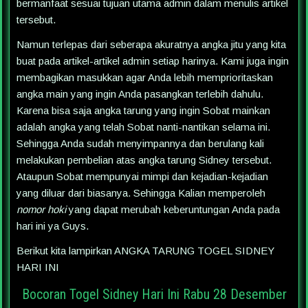
bermanfaat sesuai tujuan utama admin dalam menulis artikel
tersebut.
Namun terlepas dari seberapa akuratnya angka jitu yang kita
buat pada artikel-artikel admin setiap harinya. Kami juga ingin
membagikan masukkan agar Anda lebih memprioritaskan
angka main yang ingin Anda pasangkan terlebih dahulu.
Karena bisa saja angka tarung yang ingin Sobat mainkan
adalah angka yang telah Sobat nanti-nantikan selama ini.
Sehingga Anda sudah menyimpannya dan berulang kali
melakukan pembelian atas angka tarung Sidney tersebut.
Ataupun Sobat mempunyai mimpi dan kejadian-kejadian
yang diluar dari biasanya. Sehingga Kalian memperoleh
nomor hoki
yang dapat merubah keberuntungan Anda pada
hari ini ya Guys.
Berikut kita lampirkan ANGKA TARUNG TOGEL SIDNEY
HARI INI
Bocoran Togel Sidney Hari Ini Rabu 28 Desember