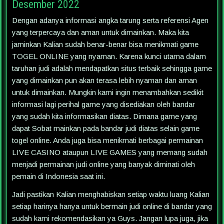
Desember 2022
Dengan adanya informasi angka tarung serta referensi Agen
yang terpercaya dan aman untuk dimainkan. Maka kita
jaminkan Kalian sudah benar-benar bisa menikmati game
TOGEL ONLINE yang nyaman. Karena kunci utama dalam
taruhan judi adalah mendapatkan situs terbaik sehingga game
yang dimainkan pun akan terasa lebih nyaman dan aman
untuk dimainkan. Mungkin kami ingin menambahkan sedikit
informasi lagi perihal game yang disediakan oleh bandar
yang sudah kita informasikan diatas. Dimana game yang
dapat Sobat mainkan pada bandar judi diatas selain game
togel online. Anda juga bisa menikmati berbagai permainan
LIVE CASINO ataupun LIVE GAMES yang memang sudah
menjadi permainan judi online yang banyak diminati oleh
pemain di Indonesia saat ini.
Jadi pastikan Kalian menghabiskan setiap waktu luang Kalian
setiap harinya hanya untuk bermain judi online di bandar yang
sudah kami rekomendasikan ya Guys. Jangan lupa juga, jika