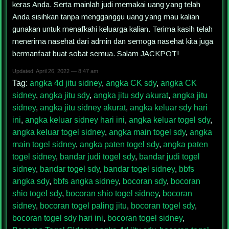
keras Anda. Serta mainlah judi memakai uang yang telah
Anda sisihkan tanpa mengganggu uang yang mau kalian
gunakan untuk menafkahi keluarga kalian. Terima kasih telah
menerima nasehat dari admin dan semoga nasehat kita juga
bermanfaat buat sobat semua. Salam JACKPOT!
Updated: April 26, 2022 — 8:47 am
Tag:
angka 4d jitu sidney
,
angka CK sdy
,
angka CK
sidney
,
angka jitu sdy
,
angka jitu sdy akurat
,
angka jitu
sidney
,
angka jitu sidney akurat
,
angka keluar sdy hari
ini
,
angka keluar sidney hari ini
,
angka keluar togel sdy
,
angka keluar togel sidney
,
angka main togel sdy
,
angka
main togel sidney
,
angka paten togel sdy
,
angka paten
togel sidney
,
bandar judi togel sdy
,
bandar judi togel
sidney
,
bandar togel sdy
,
bandar togel sidney
,
bbfs
angka sdy
,
bbfs angka sidney
,
bocoran sdy
,
bocoran
shio togel sdy
,
bocoran shio togel sidney
,
bocoran
sidney
,
bocoran togel paling jitu
,
bocoran togel sdy
,
bocoran togel sdy hari ini
,
bocoran togel sidney
,