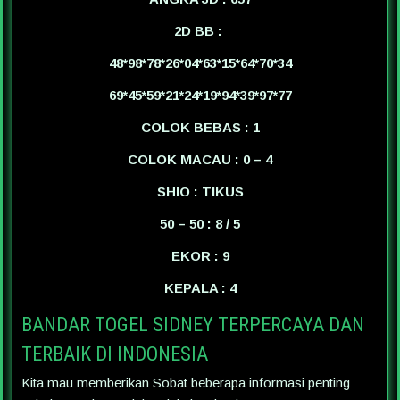
2D BB :
48*98*78*26*04*63*15*64*70*34
69*45*59*21*24*19*94*39*97*77
COLOK BEBAS : 1
COLOK MACAU : 0 – 4
SHIO : TIKUS
50 – 50 : 8 / 5
EKOR : 9
KEPALA : 4
BANDAR TOGEL SIDNEY TERPERCAYA DAN
TERBAIK DI INDONESIA
Kita mau memberikan Sobat beberapa informasi penting