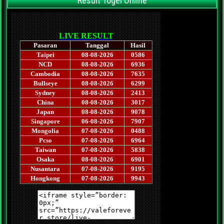
Result Togel Online