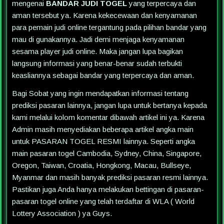
mengenai
BANDAR JUDI TOGEL
yang terpercaya dan
aman tersebut ya. Karena kekecewaan dan kenyamanan
para pemain judi online tergantung pada pilihan bandar yang
mau di gunakannya. Jadi demi menjaga kenyamanan
sesama player judi online. Maka jangan lupa bagikan
langsung informasi yang benar-benar sudah terbukti
keasliannya sebagai bandar yang terpercaya dan aman.
Bagi Sobat yang ingin mendapatkan informasi tentang
prediksi pasaran lainnya, jangan lupa untuk bertanya kepada
kami melalui kolom komentar dibawah artikel ini ya. Karena
Admin masih menyediakan beberapa artikel angka main
untuk PASARAN TOGEL RESMI lainnya. Seperti angka
main pasaran togel Cambodia, Sydney, China, Singapore,
Oregon, Taiwan, Croatia, Hongkong, Macau, Bullseye,
Myanmar dan masih banyak prediksi pasaran resmi lainnya.
Pastikan juga Anda hanya melakukan bettingan di pasaran-
pasaran togel online yang telah terdaftar di WLA ( World
Lottery Association ) ya Guys.