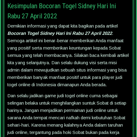
Kesimpulan Bocoran Togel Sidney Hari Ini
Rabu 27 April 2022
Demikian informasi yang dapat kita bagikan pada artikel
Bocoran Togel Sidney Hari Ini Rabu 27 April 2022
.
Semoga artikel ini benar-benar memberikan Anda manfaat
yang positif serta memberikan keuntungan kepada Sobat
semua yang telah membacanya. Silakan baca kembali artikel
kita yang selanjutnya. Dan selalu dukung visi serta misi
admin dalam mewujudkan sebuah situs informasi yang bisa
memberikan banyak manfaat positif untuk para player judi
togel online di Indonesia dimanapun Anda berada.
Dan selalu jadikan game judi togel online cuma sebagai
selingan belaka untuk menghilangkan suntuk Sobat di setiap
harinya. Jangan menjadikan permainan judi online untuk
sarana Anda tempat mencari nafkah demi kebutuhan Sobat
sehari-hari. Karena menang kalahnya Anda dalam taruhan
judi online, tergantung pada hoki Sobat bukan pada kerja