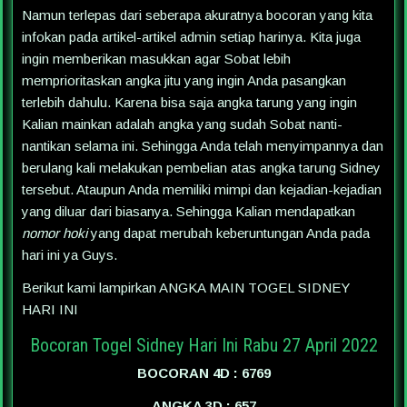
Namun terlepas dari seberapa akuratnya bocoran yang kita
infokan pada artikel-artikel admin setiap harinya. Kita juga
ingin memberikan masukkan agar Sobat lebih
memprioritaskan angka jitu yang ingin Anda pasangkan
terlebih dahulu. Karena bisa saja angka tarung yang ingin
Kalian mainkan adalah angka yang sudah Sobat nanti-
nantikan selama ini. Sehingga Anda telah menyimpannya dan
berulang kali melakukan pembelian atas angka tarung Sidney
tersebut. Ataupun Anda memiliki mimpi dan kejadian-kejadian
yang diluar dari biasanya. Sehingga Kalian mendapatkan
nomor hoki
yang dapat merubah keberuntungan Anda pada
hari ini ya Guys.
Berikut kami lampirkan ANGKA MAIN TOGEL SIDNEY
HARI INI
Bocoran Togel Sidney Hari Ini Rabu 27 April 2022
BOCORAN 4D : 6769
ANGKA 3D : 657