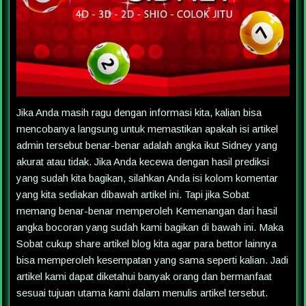
Jika Anda masih ragu dengan informasi kita, kalian bisa
mencobanya langsung untuk memastikan apakah isi artikel
admin tersebut benar-benar adalah angka ikut Sidney yang
akurat atau tidak. Jika Anda kecewa dengan hasil prediksi
yang sudah kita bagikan, silahkan Anda isi kolom komentar
yang kita sediakan dibawah artikel ini. Tapi jika Sobat
memang benar-benar memperoleh Kemenangan dari hasil
angka bocoran yang sudah kami bagikan di bawah ini. Maka
Sobat cukup share artikel blog kita agar para bettor lainnya
bisa memperoleh kesempatan yang sama seperti kalian. Jadi
artikel kami dapat diketahui banyak orang dan bermanfaat
sesuai tujuan utama kami dalam menulis artikel tersebut.