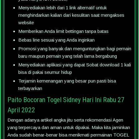
Menyediakan lebih dari 1 link alternatif untuk
menghindarkan kalian dari kesulitan saat mengakses
website
Memberikan Anda limit bettingan tanpa batas
Bebas line sesuai yang Anda inginkan
Promosi yang banyak dan menguntungkan bagi pemain
baru maupun pemain yang telah lama bergabung
Menyediakan aplikasi yang dapat Sobat download 1 kali
bisa di pakai seumur hidup
Terjamin kemenangan yang besar pun pasti bisa
terbayarkan
Paito Bocoran Togel Sidney Hari Ini Rabu 27
April 2022
Dengan adanya artikel angka jitu serta rekomendasi Agen
yang terpercaya dan aman untuk dipakai. Maka kita jaminkan
Anda sudah benar-benar bisa menikmati permainan TOGEL