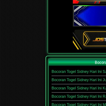
Bocora
Bocoran Togel Sidney Hari Ini 
Bocoran Togel Sidney Hari Ini 
Bocoran Togel Sidney Hari Ini 
Bocoran Togel Sidney Hari Ini 
Bocoran Togel Sidney Hari Ini 