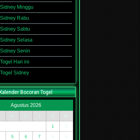
 Sidney Minggu
 Sidney Rabu
Sidney Sabtu
Sidney Selasa
Sidney Senin
Togel Hari ini
Togel Sidney
Kalender Bocoran Togel
Agustus 2026
S
R
K
J
S
M
1
2
4
5
6
7
8
9