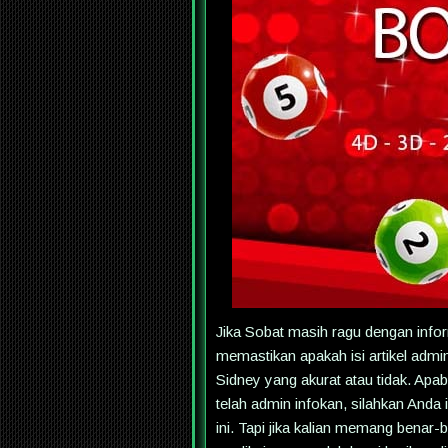
Jika Sobat masih ragu dengan info
memastikan apakah isi artikel adm
Sidney yang akurat atau tidak. Apa
telah admin infokan, silahkan Anda 
ini. Tapi jika kalian memang bena