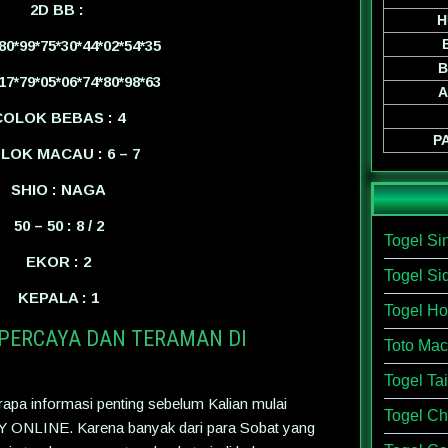
2D BB :
H
80*99*75*30*44*02*54*35
B
17*79*05*06*74*80*98*63
A
COLOK BEBAS : 4
P
LOK MACAU : 6 – 7
SHIO : NAGA
50 – 50 : 8 / 2
Togel Si
EKOR : 2
Togel Si
KEPALA : 1
Togel H
RPERCAYA DAN TERAMAN DI
Toto Ma
Togel Ta
rapa informasi penting sebelum Kalian mulai
Togel Ch
 ONLINE. Karena banyak dari para Sobat yang