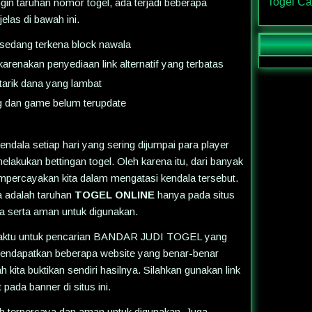
Togel C
in taruhan nomor togel, ada terjadi beberapa
elas di bawah ini.
sedang terkena block nawala
arenakan penyediaan link alternatif yang terbatas
tarik dana yang lambat
g dan game belum terupdate
kendala setiap hari yang sering dijumpai para player
elakukan bettingan togel. Oleh karena itu, dari banyak
ercayakan kita dalam mengatasi kendala tersebut.
a adalah taruhan
TOGEL ONLINE
hanya pada situs
a serta aman untuk digunakan.
waktu untuk pencarian BANDAR JUDI TOGEL yang
mendapatkan beberapa website yang benar-benar
 kita buktikan sendiri hasilnya. Silahkan gunakan link
 pada banner di situs ini.
h terpercaya dan aman untuk digunakan. Juga