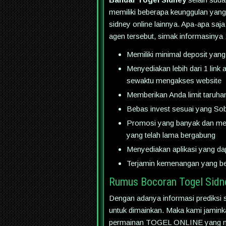
memiliki beberapa keunggulan yang 
sidney online lainnya. Apa-apa saja
agen tersebut, simak informasinya 
Memiliki minimal deposit yang
Menyediakan lebih dari 1 link 
sewaktu mengakses website
Memberikan Anda limit taruha
Bebas invest sesuai yang Sob
Promosi yang banyak dan m
yang telah lama bergabung
Menyediakan aplikasi yang dap
Terjamin kemenangan yang bes
Rumus Bocoran Togel Sidne
Dengan adanya informasi prediksi 
untuk dimainkan. Maka kami jamin
permainan TOGEL ONLINE yang nya