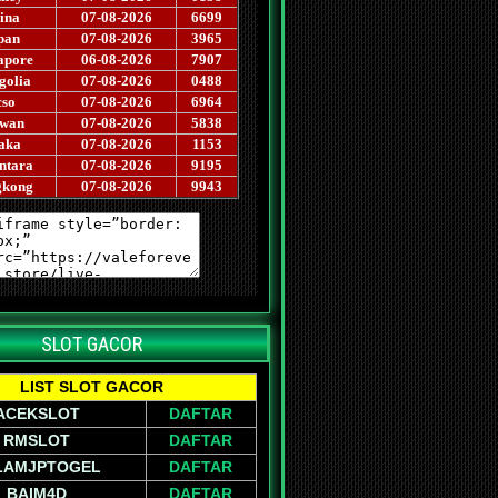
SLOT GACOR
LIST SLOT GACOR
ACEKSLOT
DAFTAR
RMSLOT
DAFTAR
LAMJPTOGEL
DAFTAR
BAIM4D
DAFTAR