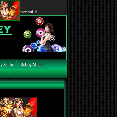
a keluaran sidney hari ini
ey Sabtu
Sidney Minggu