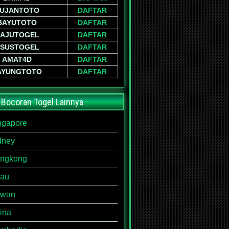
UJANTOTO
DAFTAR
BAYUTOTO
DAFTAR
AJUTOGEL
DAFTAR
SUSTOGEL
DAFTAR
AMAT4D
DAFTAR
AYUNGTOTO
DAFTAR
Bocoran Togel Lainnya
ngapore
dney
ongkong
cau
iwan
ina