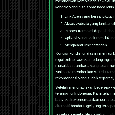
memberikan komplainan sewaktu ing
kendala yang bisa sobat baca lebih j
Link Agen yang bersangkutan 
Akses website yang lambat dik
Proses transaksi deposit dan 
Aplikasi yang tidak mendukun
Mengalami limit bettingan
Kondisi-kondisi di atas ini menjadi 
togel online sewaktu sedang ingin m
masukkan pembaca yang telah memp
Maka kita memberikan solusi utam
rekomendasi yang sudah terpercay
Setelah menghabiskan beberapa 
teraman di Indonesia. Kami telah 
banyak direkomendasikan serta telah
alternatif bandar togel yang terdapat
Bandar Togel Sidney
selain suda