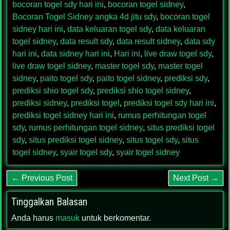
bocoran togel sdy hari ini
,
bocoran togel sidney
,
Bocoran Togel Sidney angka 4d jitu sdy
,
bocoran togel
sidney hari ini
,
data keluaran togel sdy
,
data keluaran
togel sidney
,
data result sdy
,
data result sidney
,
data sdy
hari ini
,
data sidney hari ini
,
Hari ini
,
live draw togel sdy
,
live draw togel sidney
,
master togel sdy
,
master togel
sidney
,
paito togel sdy
,
paito togel sidney
,
prediksi sdy
,
prediksi shio togel sdy
,
prediksi shio togel sidney
,
prediksi sidney
,
prediksi togel
,
prediksi togel sdy hari ini
,
prediksi togel sidney hari ini
,
rumus perhitungan togel
sdy
,
rumus perhitungan togel sidney
,
situs prediksi togel
sdy
,
situs prediksi togel sidney
,
situs togel sdy
,
situs
togel sidney
,
syair togel sdy
,
syair togel sidney
← Previous Post
Next Post →
Tinggalkan Balasan
Anda harus
masuk
untuk berkomentar.