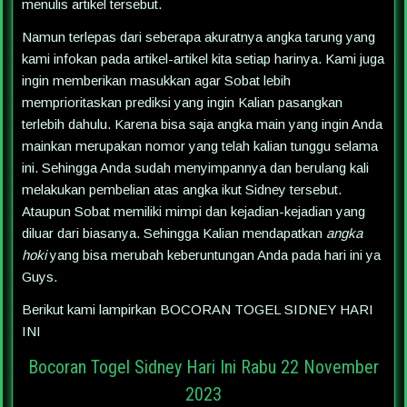
menulis artikel tersebut.
Namun terlepas dari seberapa akuratnya angka tarung yang
kami infokan pada artikel-artikel kita setiap harinya. Kami juga
ingin memberikan masukkan agar Sobat lebih
memprioritaskan prediksi yang ingin Kalian pasangkan
terlebih dahulu. Karena bisa saja angka main yang ingin Anda
mainkan merupakan nomor yang telah kalian tunggu selama
ini. Sehingga Anda sudah menyimpannya dan berulang kali
melakukan pembelian atas angka ikut Sidney tersebut.
Ataupun Sobat memiliki mimpi dan kejadian-kejadian yang
diluar dari biasanya. Sehingga Kalian mendapatkan
angka
hoki
yang bisa merubah keberuntungan Anda pada hari ini ya
Guys.
Berikut kami lampirkan BOCORAN TOGEL SIDNEY HARI
INI
Bocoran Togel Sidney Hari Ini Rabu 22 November
2023