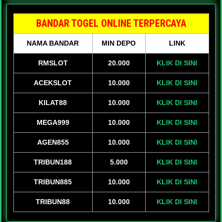
BANDAR TOGEL ONLINE TERPERCAYA
NAMA BANDAR
MIN DEPO
LINK
RMSLOT
20.000
KLIK DI SINI
ACEKSLOT
10.000
KLIK DI SINI
KILAT88
10.000
KLIK DI SINI
MEGA999
10.000
KLIK DI SINI
AGEN855
10.000
KLIK DI SINI
TRIBUN188
5.000
KLIK DI SINI
TRIBUN885
10.000
KLIK DI SINI
TRIBUN88
10.000
KLIK DI SINI