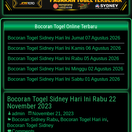
Bocoran Togel Online Terbaru
Bocoran Togel Sidney Hari Ini Jumat 07 Agustus 2026
Bocoran Togel Sidney Hari Ini Kamis 06 Agustus 2026
Bocoran Togel Sidney Hari Ini Rabu 05 Agustus 2026
Bocoran Togel Sidney Hari Ini Minggu 02 Agustus 2026
Bocoran Togel Sidney Hari Ini Sabtu 01 Agustus 2026
Bocoran Togel Sidney Hari Ini Rabu 22
November 2023
admin
November 21, 2023
Bocoran Sidney Rabu
,
Bocoran Togel Hari ini
,
Bocoran Togel Sidney
Comments