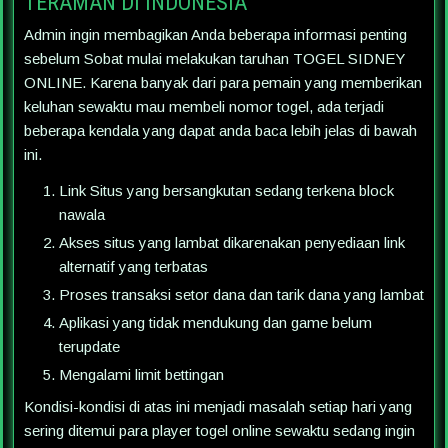
TERAMAN DI INDONESIA
Admin ingin membagikan Anda beberapa informasi penting
sebelum Sobat mulai melakukan taruhan TOGEL SIDNEY
ONLINE. Karena banyak dari para pemain yang memberikan
keluhan sewaktu mau membeli nomor togel, ada terjadi
beberapa kendala yang dapat anda baca lebih jelas di bawah
ini.
Link Situs yang bersangkutan sedang terkena block
nawala
Akses situs yang lambat dikarenakan penyediaan link
alternatif yang terbatas
Proses transaksi setor dana dan tarik dana yang lambat
Aplikasi yang tidak mendukung dan game belum
terupdate
Mengalami limit bettingan
Kondisi-kondisi di atas ini menjadi masalah setiap hari yang
sering ditemui para player togel online sewaktu sedang ingin