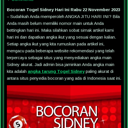
Bocoran Togel Sidney Hari Ini Rabu 22 November 2023
– Sudahkah Anda memperoleh ANGKA JITU HARI INI? Bila
Anda masih belum memiliki nomor main untuk Anda
bettingkan hari ini. Maka silahkan sobat simak artikel kami
hari ini dan dapatkan angka ikut yang sesuai dengan kalian.
Setiap angka ikut yang kita rumuskan pada artikel ini,
mengacu pada beberapa website rekomendasi yang telah
terpercaya sebagai situs yang menyediakan angka main
Sidney akurat. Jadi admin bisa jaminkan Anda angka main
kita adalah
angka tarung Togel Sidney
paling akurat di
antara situs penyedia bocoran yang ada di Indonesia saat ini.