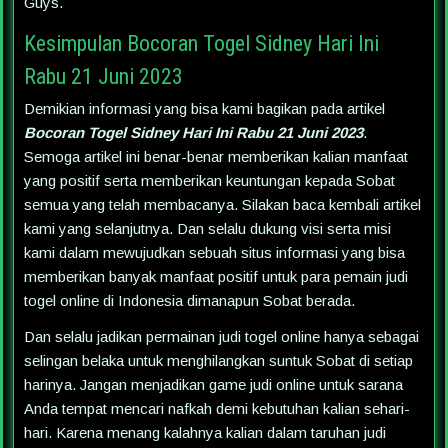
Guys.
Kesimpulan Bocoran Togel Sidney Hari Ini
Rabu 21 Juni 2023
Demikian informasi yang bisa kami bagikan pada artikel
Bocoran Togel Sidney Hari Ini Rabu 21 Juni 2023
.
Semoga artikel ini benar-benar memberikan kalian manfaat
yang positif serta memberikan keuntungan kepada Sobat
semua yang telah membacanya. Silakan baca kembali artikel
kami yang selanjutnya. Dan selalu dukung visi serta misi
kami dalam mewujudkan sebuah situs informasi yang bisa
memberikan banyak manfaat positif untuk para pemain judi
togel online di Indonesia dimanapun Sobat berada.
Dan selalu jadikan permainan judi togel online hanya sebagai
selingan belaka untuk menghilangkan suntuk Sobat di setiap
harinya. Jangan menjadikan game judi online untuk sarana
Anda tempat mencari nafkah demi kebutuhan kalian sehari-
hari. Karena menang kalahnya kalian dalam taruhan judi