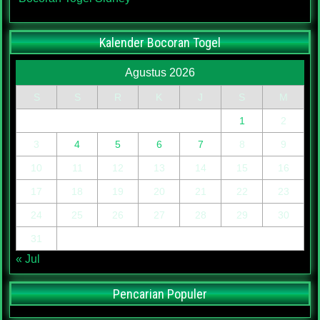
Kalender Bocoran Togel
Agustus 2026
S
S
R
K
J
S
M
1
2
3
4
5
6
7
8
9
10
11
12
13
14
15
16
17
18
19
20
21
22
23
24
25
26
27
28
29
30
31
« Jul
Pencarian Populer