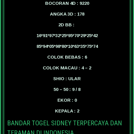
BOCORAN 4D : 9220
ANGKA 3D : 178
2D BB :
16*91*97*32*25*95*70*29*25*42
85*94*05*98*80*10*63*35*75*74
COLOK BEBAS : 6
COLOK MACAU : 4 – 2
SHIO : ULAR
50 – 50 : 9 / 8
EKOR : 0
KEPALA : 2
BANDAR TOGEL SIDNEY TERPERCAYA DAN
TERAMAN DI INDONESIA