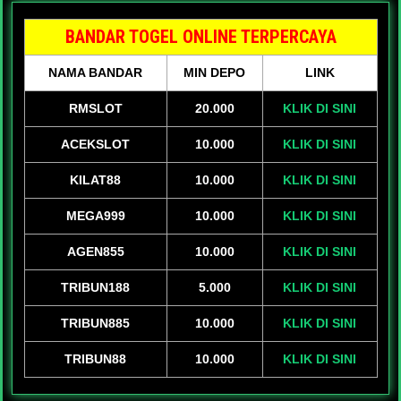
BANDAR TOGEL ONLINE TERPERCAYA
NAMA BANDAR
MIN DEPO
LINK
RMSLOT
20.000
KLIK DI SINI
ACEKSLOT
10.000
KLIK DI SINI
KILAT88
10.000
KLIK DI SINI
MEGA999
10.000
KLIK DI SINI
AGEN855
10.000
KLIK DI SINI
TRIBUN188
5.000
KLIK DI SINI
TRIBUN885
10.000
KLIK DI SINI
TRIBUN88
10.000
KLIK DI SINI