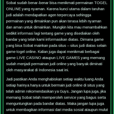
Sobat sudah benar-benar bisa menikmati permainan TOGEL
ONLINE yang nyaman. Karena kunci utama dalam taruhan
judi adalah mendapatkan agen terpercaya sehingga
permainan yang dimainkan pun akan terasa lebih nyaman
dan aman untuk dimainkan. Mungkin kita mau menambahkan
sedikit informasi lagi tentang game yang disediakan oleh
bandar yang telah kami informasikan diatas. Dimana game
yang bisa Sobat mainkan pada situs – situs judi diatas selain
game togel online. Kalian juga dapat menikmati berbagai
game LIVE CASINO ataupun LIVE GAMES yang memang
sudah menjadi permainan judi online yang banyak diminati
oleh masyarakat di Indonesia saat ini.
Jadi pastikan Anda menghabiskan setiap waktu luang Anda
setiap harinya hanya untuk bermain judi online di situs yang
telah admin rekomendasikan ya Guys. Jangan lupa juga, jika
memang Sobat telah memperoleh service yang bagus serta
menguntungkan pada bandar diatas. Maka jangan lupa juga
untuk membagikan informasi dari media sosial ataupun mulut