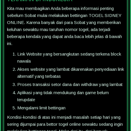
Kita mau membagikan Anda beberapa informasi penting
sebelum Sobat mulai melakukan bettingan TOGEL SIDNEY
ONLINE. Karena banyak dari para Sobat yang memberikan
keluhan sewaktu mau taruhan nomor togel, ada terjadi
beberapa kendala yang dapat anda baca lebih jelas di bawah
ini.
Link Website yang bersangkutan sedang terkena block
nawala
Akses website yang lambat dikarenakan penyediaan link
alternatif yang terbatas
Proses transaksi setor dana dan withdraw yang lambat
Aplikasi yang tidak mendukung dan game belum
terupdate
Mengalami limit bettingan
Kondisi-kondisi di atas ini menjadi masalah setiap hari yang
sering dijumpai para bettor togel online sewaktu sedang ingin