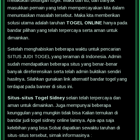
melakukan bettingan togel. Maka dari itu, dari banyak
masukkan pemain yang telah mempercayakan kita dalam
menuntaskan masalah tersebut. Maka kita memberikan
solusi utama adalah taruhan
TOGEL ONLINE
hanya pada
bandar pilihan yang telah terpercaya serta aman untuk
dimainkan.
Setelah menghabiskan beberapa waktu untuk pencarian
SITUS JUDI TOGEL yang teraman di Indonesia. Admin
sudah mendapatkan beberapa situs yang benar-benar
banyak direferensikan serta telah admin buktikan sendiri
hasilnya. Silahkan gunakan link alternatif bandar togel yang
terdapat pada banner di situs ini.
Situs-situs Togel Sidney
selain telah terpercaya dan
aman untuk dimainkan. Juga mempunyai beberapa
keunggulan yang mungkin tidak bisa Kalian temukan di
bandar judi togel sidney online lainnya. Apa-apa saja
kelebihan yang bisa Sobat dapatkan sewaktu taruhan di
situs-situs tersebut, simak informasinya :