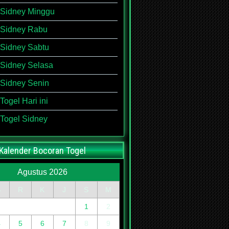
 Sidney Minggu
 Sidney Rabu
Sidney Sabtu
Sidney Selasa
Sidney Senin
Togel Hari ini
Togel Sidney
Kalender Bocoran Togel
Agustus 2026
S
R
K
J
S
M
1
2
4
5
6
7
8
9