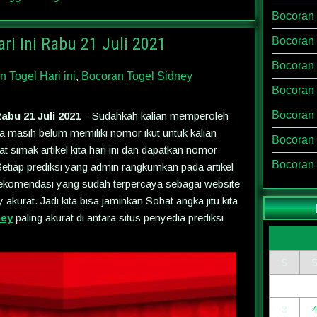
Bocoran
ri Ini Rabu 21 Juli 2021
Bocoran
Bocoran 
 Togel Hari ini
,
Bocoran Togel Sidney
Bocoran 
Bocoran 
abu 21 Juli 2021
– Sudahkah kalian memperoleh
asih belum memiliki nomor ikut untuk kalian
Bocoran 
t simak artikel kita hari ini dan dapatkan nomor
Bocoran 
etiap prediksi yang admin rangkumkan pada artikel
rekomendasi yang sudah terpercaya sebagai website
akurat. Jadi kita bisa jaminkan Sobat angka jitu kita
ney
paling akurat di antara situs penyedia prediksi
S
3