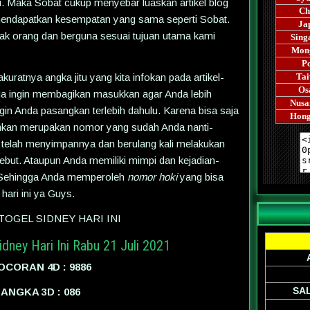
ni. Maka Sobat cukup menyebar luaskan artikel blog
a mendapatkan kesempatan yang sama seperti Sobat.
anyak orang dan berguna sesuai tujuan utama kami
kuratnya angka jitu yang kita infokan pada artikel-
 juga ingin membagikan masukkan agar Anda lebih
n Anda pasangkan terlebih dahulu. Karena bisa saja
inkan merupakan nomor yang sudah Anda nanti-
a telah menyimpannya dan berulang kali melakukan
sebut. Ataupun Anda memiliki mimpi dan kejadian-
a. Sehingga Anda memperoleh
nomor hoki
yang bisa
ari ini ya Guys.
I TOGEL SIDNEY HARI INI
dney Hari Ini Rabu 21 Juli 2021
OCORAN 4D : 9886
SA
ANGKA 3D : 086