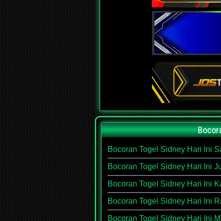
Bocora
Bocoran Togel Sidney Hari Ini 
Bocoran Togel Sidney Hari Ini 
Bocoran Togel Sidney Hari Ini 
Bocoran Togel Sidney Hari Ini 
Bocoran Togel Sidney Hari Ini 