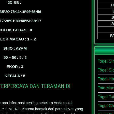
2D BB :
H
35*20*78*11*10*96*53*56
B
17*26*91*80*58*63*38*17
A
COLOK BEBAS : 8
P
LOK MACAU : 1 – 2
SHIO : AYAM
50 – 50 : 5 / 2
Togel Si
EKOR : 3
Togel Si
KEPALA : 5
Togel H
 TERPERCAYA DAN TERAMAN DI
Toto Ma
Togel Ta
rapa informasi penting sebelum Anda mulai
Togel Ch
Y ONLINE. Karena banyak dari para player yang