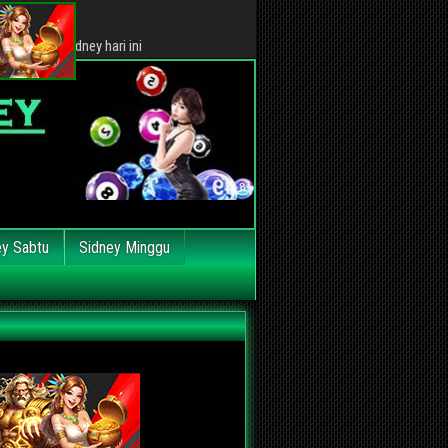
a keluaran sidney hari ini
ey Sabtu
Sidney Minggu