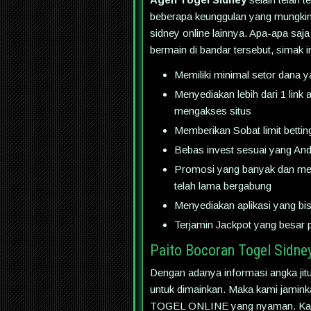
beberapa keunggulan yang mungkin ti
sidney online lainnya. Apa-apa saj
bermain di bandar tersebut, simak 
Memiliki minimal setor dana y
Menyediakan lebih dari 1 link 
mengakses situs
Memberikan Sobat limit bettin
Bebas invest sesuai yang And
Promosi yang banyak dan me
telah lama bergabung
Menyediakan aplikasi yang bis
Terjamin Jackpot yang besar 
Paito Bocoran Togel Sidney
Dengan adanya informasi angka jit
untuk dimainkan. Maka kami jamin
TOGEL ONLINE yang nyaman. Karen