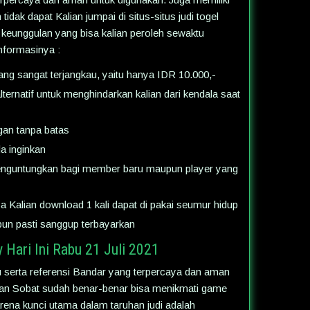
dak dapat Kalian jumpai di situs-situs judi togel
a keunggulan yang bisa kalian peroleh sewaktu
informasinya :
ang sangat terjangkau, yaitu hanya IDR 10.000,-
alternatif untuk menghindarkan kalian dari kendala saat
gan tanpa batas
a inginkan
nguntungkan bagi member baru maupun player yang
a Kalian download 1 kali dapat di pakai seumur hidup
pun pasti sanggup terbayarkan
 Hari Ini Rabu 21 Juli 2021
u serta referensi Bandar yang terpercaya dan aman
kan Sobat sudah benar-benar bisa menikmati game
a kunci utama dalam taruhan judi adalah