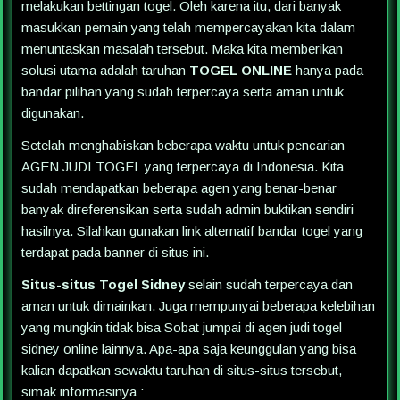
melakukan bettingan togel. Oleh karena itu, dari banyak
masukkan pemain yang telah mempercayakan kita dalam
menuntaskan masalah tersebut. Maka kita memberikan
solusi utama adalah taruhan
TOGEL ONLINE
hanya pada
bandar pilihan yang sudah terpercaya serta aman untuk
digunakan.
Setelah menghabiskan beberapa waktu untuk pencarian
AGEN JUDI TOGEL yang terpercaya di Indonesia. Kita
sudah mendapatkan beberapa agen yang benar-benar
banyak direferensikan serta sudah admin buktikan sendiri
hasilnya. Silahkan gunakan link alternatif bandar togel yang
terdapat pada banner di situs ini.
Situs-situs Togel Sidney
selain sudah terpercaya dan
aman untuk dimainkan. Juga mempunyai beberapa kelebihan
yang mungkin tidak bisa Sobat jumpai di agen judi togel
sidney online lainnya. Apa-apa saja keunggulan yang bisa
kalian dapatkan sewaktu taruhan di situs-situs tersebut,
simak informasinya :