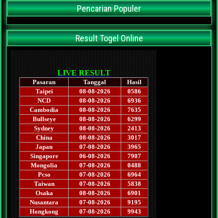
Pencarian Populer
Result Togel Online