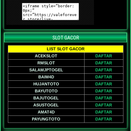
SLOT GACOR
LIST SLOT GACOR
ACEKSLOT
DAFTAR
RMSLOT
DAFTAR
SALAMJPTOGEL
DAFTAR
BAIM4D
DAFTAR
HUJANTOTO
DAFTAR
BAYUTOTO
DAFTAR
BAJUTOGEL
DAFTAR
ASUSTOGEL
DAFTAR
AMAT4D
DAFTAR
PAYUNGTOTO
DAFTAR