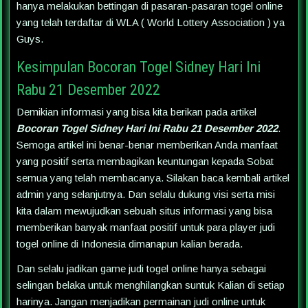
hanya melakukan bettingan di pasaran-pasaran togel online
yang telah terdaftar di WLA ( World Lottery Association ) ya
Guys.
Kesimpulan Bocoran Togel Sidney Hari Ini
Rabu 21 Desember 2022
Demikian informasi yang bisa kita berikan pada artikel
Bocoran Togel Sidney Hari Ini Rabu 21 Desember 2022
.
Semoga artikel ini benar-benar memberikan Anda manfaat
yang positif serta membagikan keuntungan kepada Sobat
semua yang telah membacanya. Silakan baca kembali artikel
admin yang selanjutnya. Dan selalu dukung visi serta misi
kita dalam mewujudkan sebuah situs informasi yang bisa
memberikan banyak manfaat positif untuk para player judi
togel online di Indonesia dimanapun kalian berada.
Dan selalu jadikan game judi togel online hanya sebagai
selingan belaka untuk menghilangkan suntuk Kalian di setiap
harinya. Jangan menjadikan permainan judi online untuk