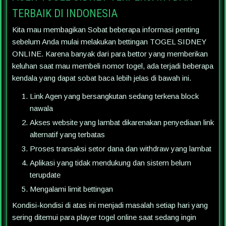
TERBAIK DI INDONESIA
Kita mau membagikan Sobat beberapa informasi penting
sebelum Anda mulai melakukan bettingan TOGEL SIDNEY
ONLINE. Karena banyak dari para bettor yang memberikan
keluhan saat mau membeli nomor togel, ada terjadi beberapa
kendala yang dapat sobat baca lebih jelas di bawah ini.
Link Agen yang bersangkutan sedang terkena block
nawala
Akses website yang lambat dikarenakan penyediaan link
alternatif yang terbatas
Proses transaksi setor dana dan withdraw yang lambat
Aplikasi yang tidak mendukung dan sistem belum
terupdate
Mengalami limit bettingan
Kondisi-kondisi di atas ini menjadi masalah setiap hari yang
sering ditemui para player togel online saat sedang ingin