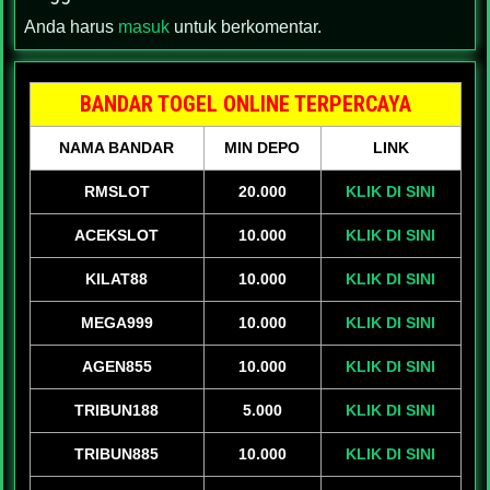
Anda harus
masuk
untuk berkomentar.
BANDAR TOGEL ONLINE TERPERCAYA
NAMA BANDAR
MIN DEPO
LINK
RMSLOT
20.000
KLIK DI SINI
ACEKSLOT
10.000
KLIK DI SINI
KILAT88
10.000
KLIK DI SINI
MEGA999
10.000
KLIK DI SINI
AGEN855
10.000
KLIK DI SINI
TRIBUN188
5.000
KLIK DI SINI
TRIBUN885
10.000
KLIK DI SINI