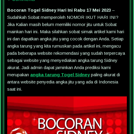
Bocoran Togel Sidney Hari Ini Rabu 17 Mei 2023
–
Sudahkah Sobat memperoleh NOMOR IKUT HARI INI?
Jika Kalian masih belum memiliki nomor jitu untuk Sobat
mainkan hari ini. Maka silahkan sobat simak artikel kami hari
ini dan dapatkan angka jitu yang cocok dengan Anda. Setiap
angka tarung yang kita rumuskan pada artikel ini, mengacu
pada beberapa website rekomendasi yang sudah terpercaya
sebagai website yang menyediakan angka tarung Sidney
akurat. Jadi admin dapat jaminkan Anda prediksi kami
merupakan
angka tarung Togel Sidney
paling akurat di
antara website penyedia angka jitu yang ada di Indonesia
saat ini.