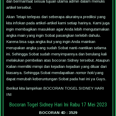
dan bermanfaat sesuai tujuan utama admin dalam menulis
artikel tersebut.
Akan Tetapi terlepas dari seberapa akuratnya prediksi yang
kita infokan pada artikel-artikel kami setiap harinya. Kami juga
ingin membagikan masukkan agar Anda lebih mengutamakan
angka main yang ingin Sobat pasangkan terlebih dahulu.
Karena bisa saja angka ikut yang ingin Anda mainkan
merupakan angka yang sudah Sobat nanti-nantikan selama
ini. Sehingga Sobat sudah menyimpannya dan berulang kali
melakukan pembelian atas bocoran Sidney tersebut. Ataupun
Kalian memiliki mimpi dan kejadian-kejadian yang diluar dari
biasanya. Sehingga Sobat mendapatkan
nomor hoki
yang
dapat merubah keberuntungan Sobat pada hari ini ya Guys.
Berikut kita lampirkan BOCORAN TOGEL SIDNEY HARI
INI
Bocoran Togel Sidney Hari Ini Rabu 17 Mei 2023
BOCORAN 4D : 3529