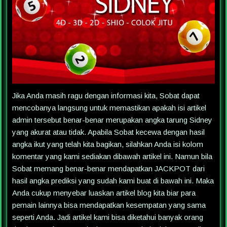
Jika Anda masih ragu dengan informasi kita, Sobat dapat
mencobanya langsung untuk memastikan apakah isi artikel
admin tersebut benar-benar merupakan angka tarung Sidney
yang akurat atau tidak. Apabila Sobat kecewa dengan hasil
angka ikut yang telah kita bagikan, silahkan Anda isi kolom
komentar yang kami sediakan dibawah artikel ini. Namun bila
Sobat memang benar-benar mendapatkan JACKPOT dari
hasil angka prediksi yang sudah kami buat di bawah ini. Maka
Anda cukup menyebar luaskan artikel blog kita biar para
pemain lainnya bisa mendapatkan kesempatan yang sama
seperti Anda. Jadi artikel kami bisa diketahui banyak orang