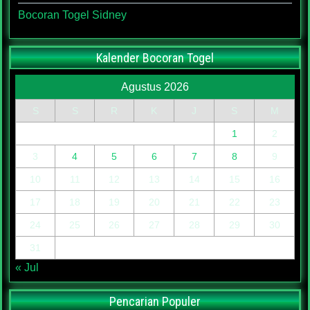
Bocoran Togel Sidney
Kalender Bocoran Togel
Agustus 2026
S
S
R
K
J
S
M
1
2
3
4
5
6
7
8
9
10
11
12
13
14
15
16
17
18
19
20
21
22
23
24
25
26
27
28
29
30
31
« Jul
Pencarian Populer