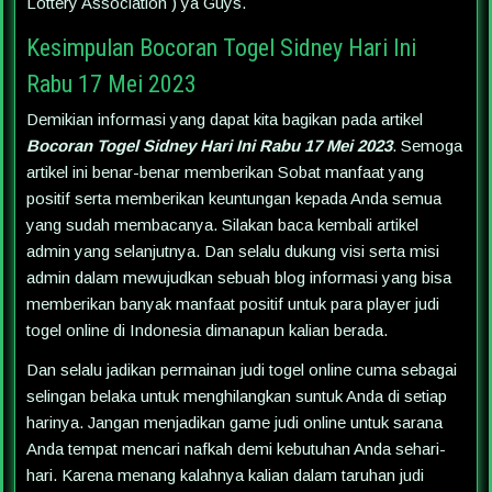
Lottery Association ) ya Guys.
Kesimpulan Bocoran Togel Sidney Hari Ini
Rabu 17 Mei 2023
Demikian informasi yang dapat kita bagikan pada artikel
Bocoran Togel Sidney Hari Ini Rabu 17 Mei 2023
. Semoga
artikel ini benar-benar memberikan Sobat manfaat yang
positif serta memberikan keuntungan kepada Anda semua
yang sudah membacanya. Silakan baca kembali artikel
admin yang selanjutnya. Dan selalu dukung visi serta misi
admin dalam mewujudkan sebuah blog informasi yang bisa
memberikan banyak manfaat positif untuk para player judi
togel online di Indonesia dimanapun kalian berada.
Dan selalu jadikan permainan judi togel online cuma sebagai
selingan belaka untuk menghilangkan suntuk Anda di setiap
harinya. Jangan menjadikan game judi online untuk sarana
Anda tempat mencari nafkah demi kebutuhan Anda sehari-
hari. Karena menang kalahnya kalian dalam taruhan judi