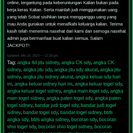
online, tergantung pada keberuntungan Kalian bukan pada
kerja keras Kalian. Serta mainlah judi menggunakan uang
yang telah Sobat sisihkan tanpa mengganggu uang yang
mau Anda gunakan untuk menafkahi keluarga kalian. Terima
kasih telah menerima nasehat dari kami dan semoga nasehat
admin juga bermanfaat buat kalian semua. Salam
JACKPOT!
Updated: Mei 16, 2023 — 12:26 pm
Tag:
angka 4d jitu sidney
,
angka CK sdy
,
angka CK
sidney
,
angka jitu sdy
,
angka jitu sdy akurat
,
angka jitu
sidney
,
angka jitu sidney akurat
,
angka keluar sdy hari
ini
,
angka keluar sidney hari ini
,
angka keluar togel sdy
,
angka keluar togel sidney
,
angka main togel sdy
,
angka
main togel sidney
,
angka paten togel sdy
,
angka paten
togel sidney
,
bandar judi togel sdy
,
bandar judi togel
sidney
,
bandar togel sdy
,
bandar togel sidney
,
bbfs
angka sdy
,
bbfs angka sidney
,
bocoran sdy
,
bocoran
shio togel sdy
,
bocoran shio togel sidney
,
bocoran