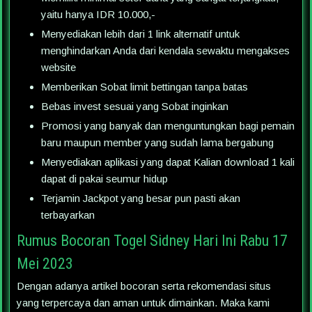
yaitu hanya IDR 10.000,-
Menyediakan lebih dari 1 link alternatif untuk
menghindarkan Anda dari kendala sewaktu mengakses
website
Memberikan Sobat limit bettingan tanpa batas
Bebas invest sesuai yang Sobat inginkan
Promosi yang banyak dan menguntungkan bagi pemain
baru maupun member yang sudah lama bergabung
Menyediakan aplikasi yang dapat Kalian download 1 kali
dapat di pakai seumur hidup
Terjamin Jackpot yang besar pun pasti akan
terbayarkan
Rumus Bocoran Togel Sidney Hari Ini Rabu 17
Mei 2023
Dengan adanya artikel bocoran serta rekomendasi situs
yang terpercaya dan aman untuk dimainkan. Maka kami