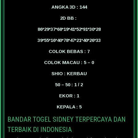
ANGKA 3D : 144
2D BB :
86*29*37*68*19*41*52*91*30*28
39*55*16*40*78*47*21*40*26*33
COLOK BEBAS : 7
COLOK MACAU : 5 – 0
SHIO : KERBAU
50 – 50 : 1 / 2
EKOR : 1
KEPALA : 5
BANDAR TOGEL SIDNEY TERPERCAYA DAN
TERBAIK DI INDONESIA