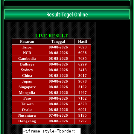
Result Togel Online