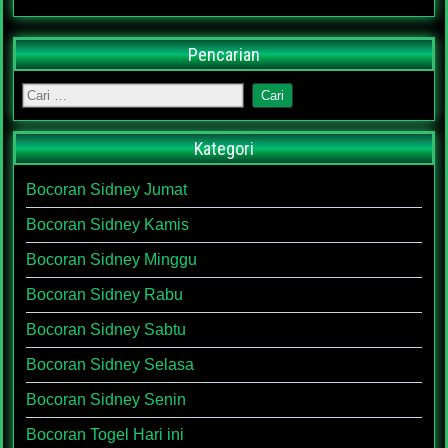
Pencarian
Kategori
Bocoran Sidney Jumat
Bocoran Sidney Kamis
Bocoran Sidney Minggu
Bocoran Sidney Rabu
Bocoran Sidney Sabtu
Bocoran Sidney Selasa
Bocoran Sidney Senin
Bocoran Togel Hari ini