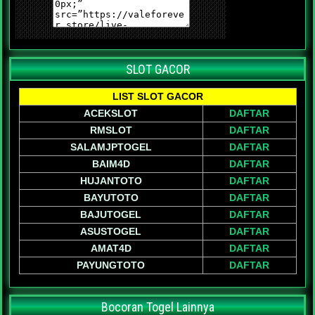
SLOT GACOR
LIST SLOT GACOR
ACEKSLOT
DAFTAR
RMSLOT
DAFTAR
SALAMJPTOGEL
DAFTAR
BAIM4D
DAFTAR
HUJANTOTO
DAFTAR
BAYUTOTO
DAFTAR
BAJUTOGEL
DAFTAR
ASUSTOGEL
DAFTAR
AMAT4D
DAFTAR
PAYUNGTOTO
DAFTAR
Bocoran Togel Lainnya