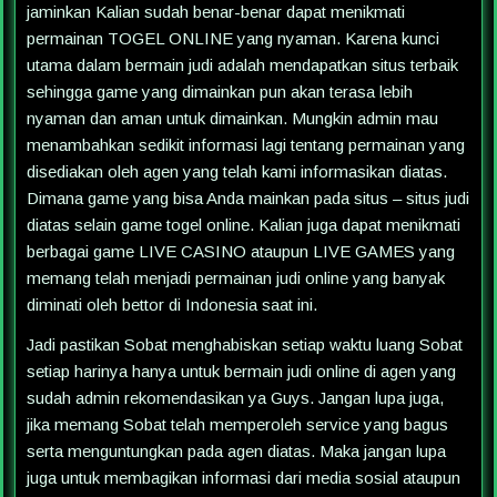
jaminkan Kalian sudah benar-benar dapat menikmati
permainan TOGEL ONLINE yang nyaman. Karena kunci
utama dalam bermain judi adalah mendapatkan situs terbaik
sehingga game yang dimainkan pun akan terasa lebih
nyaman dan aman untuk dimainkan. Mungkin admin mau
menambahkan sedikit informasi lagi tentang permainan yang
disediakan oleh agen yang telah kami informasikan diatas.
Dimana game yang bisa Anda mainkan pada situs – situs judi
diatas selain game togel online. Kalian juga dapat menikmati
berbagai game LIVE CASINO ataupun LIVE GAMES yang
memang telah menjadi permainan judi online yang banyak
diminati oleh bettor di Indonesia saat ini.
Jadi pastikan Sobat menghabiskan setiap waktu luang Sobat
setiap harinya hanya untuk bermain judi online di agen yang
sudah admin rekomendasikan ya Guys. Jangan lupa juga,
jika memang Sobat telah memperoleh service yang bagus
serta menguntungkan pada agen diatas. Maka jangan lupa
juga untuk membagikan informasi dari media sosial ataupun