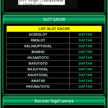
SLOT GACOR
LIST SLOT GACOR
ACEKSLOT
DAFTAR
RMSLOT
DAFTAR
SALAMJPTOGEL
DAFTAR
BAIM4D
DAFTAR
HUJANTOTO
DAFTAR
BAYUTOTO
DAFTAR
BAJUTOGEL
DAFTAR
ASUSTOGEL
DAFTAR
AMAT4D
DAFTAR
PAYUNGTOTO
DAFTAR
Bocoran Togel Lainnya