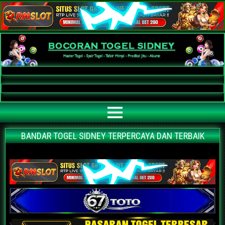
Bocoran Togel Sidney AKURAT
Bocoran angka jitu togel sidney paling akurat | prediksi situs agen bandar
togel sidney terpercaya | nomor main sidney | data keluaran sidney hari ini
BANDAR TOGEL SIDNEY TERPERCAYA DAN TERBAIK