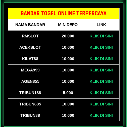
BANDAR TOGEL ONLINE TERPERCAYA
NAMA BANDAR
MIN DEPO
LINK
RMSLOT
20.000
KLIK DI SINI
ACEKSLOT
10.000
KLIK DI SINI
KILAT88
10.000
KLIK DI SINI
MEGA999
10.000
KLIK DI SINI
AGEN855
10.000
KLIK DI SINI
TRIBUN188
5.000
KLIK DI SINI
TRIBUN885
10.000
KLIK DI SINI
TRIBUN88
10.000
KLIK DI SINI