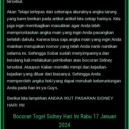
tersebut.
Akan Tetapi terlepas dari seberapa akuratnya angka tarung
yang kami berikan pada artikel-artikel kita setiap harinya. Kita
juga ingin membagikan masukkan agar Anda lebih
memprioritaskan angka main yang ingin Anda pasangkan
terlebih dahulu. Karena bisa saja angka main yang ingin Anda
mainkan merupakan nomor yang telah Anda nanti-nantikan
selama ini. Sehingga Sobat sudah menyimpannya dan
berulang kali melakukan pembelian atas bocoran Sidney
tersebut. Ataupun Kalian memiliki mimpi dan kejadian-
kejadian yang diluar dari biasanya. Sehingga Anda
memperoleh
angka hoki
yang dapat merubah keberuntungan
Anda pada hari ini ya Guys.
Berikut kita lampirkan ANGKA IKUT PASARAN SIDNEY
HARI INI
Bocoran Togel Sidney Hari Ini Rabu 17 Januari
2024