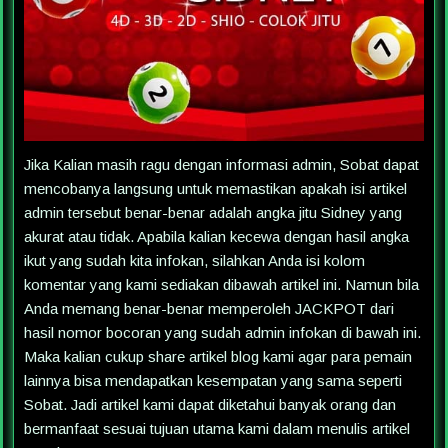
Jika Kalian masih ragu dengan informasi admin, Sobat dapat
mencobanya langsung untuk memastikan apakah isi artikel
admin tersebut benar-benar adalah angka jitu Sidney yang
akurat atau tidak. Apabila kalian kecewa dengan hasil angka
ikut yang sudah kita infokan, silahkan Anda isi kolom
komentar yang kami sediakan dibawah artikel ini. Namun bila
Anda memang benar-benar memperoleh JACKPOT dari
hasil nomor bocoran yang sudah admin infokan di bawah ini.
Maka kalian cukup share artikel blog kami agar para pemain
lainnya bisa mendapatkan kesempatan yang sama seperti
Sobat. Jadi artikel kami dapat diketahui banyak orang dan
bermanfaat sesuai tujuan utama kami dalam menulis artikel