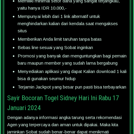
Memiliki minimal setor dana yang sangat terjangkau,
yaitu hanya IDR 10.000,-
Mempunyai lebih dari 1 link alternatif untuk
menghindarkan kalian dari kendala saat mengakses
situs
Memberikan Anda limit taruhan tanpa batas
Bebas line sesuai yang Sobat inginkan
Promosi yang banyak dan menguntungkan bagi pemain
baru maupun member yang sudah lama bergabung
Menyediakan aplikasi yang dapat Kalian download 1 kali
bisa di gunakan seumur hidup
Terjamin Jackpot yang besar pun pasti bisa terbayarkan
Sayir Bocoran Togel Sidney Hari Ini Rabu 17
Januari 2024
Dengan adanya informasi angka tarung serta rekomendasi
Agen yang terpercaya dan aman untuk dipakai. Maka kita
jaminkan Sobat sudah benar-benar dapat menikmati