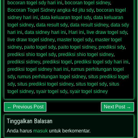
bocoran togel sdy hari ini
,
bocoran togel sidney
,
Bocoran Togel Sidney angka 4d jitu sdy
,
bocoran togel
sidney hari ini
,
data keluaran togel sdy
,
data keluaran
togel sidney
,
data result sdy
,
data result sidney
,
data sdy
hari ini
,
data sidney hari ini
,
Hari ini
,
live draw togel sdy
,
live draw togel sidney
,
master togel sdy
,
master togel
sidney
,
paito togel sdy
,
paito togel sidney
,
prediksi sdy
,
prediksi shio togel sdy
,
prediksi shio togel sidney
,
prediksi sidney
,
prediksi togel
,
prediksi togel sdy hari ini
,
prediksi togel sidney hari ini
,
rumus perhitungan togel
sdy
,
rumus perhitungan togel sidney
,
situs prediksi togel
sdy
,
situs prediksi togel sidney
,
situs togel sdy
,
situs
togel sidney
,
syair togel sdy
,
syair togel sidney
← Previous Post
Next Post →
Tinggalkan Balasan
Anda harus
masuk
untuk berkomentar.