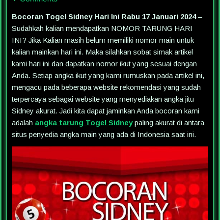
Bocoran Togel Sidney Hari Ini Rabu 17 Januari 2024
–
Sudahkah kalian mendapatkan NOMOR TARUNG HARI
INI? Jika Kalian masih belum memiliki nomor main untuk
kalian mainkan hari ini. Maka silahkan sobat simak artikel
kami hari ini dan dapatkan nomor ikut yang sesuai dengan
Anda. Setiap angka ikut yang kami rumuskan pada artikel ini,
mengacu pada beberapa website rekomendasi yang sudah
terpercaya sebagai website yang menyediakan angka jitu
Sidney akurat. Jadi kita dapat jaminkan Anda bocoran kami
adalah
angka tarung Togel Sidney
paling akurat di antara
situs penyedia angka main yang ada di Indonesia saat ini.