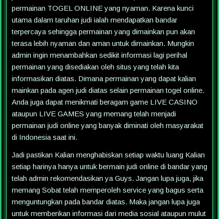
permainan TOGEL ONLINE yang nyaman. Karena kunci
utama dalam taruhan judi ialah mendapatkan bandar
terpercaya sehingga permainan yang dimainkan pun akan
terasa lebih nyaman dan aman untuk dimainkan. Mungkin
admin ingin menambahkan sedikit informasi lagi perihal
permainan yang disediakan oleh situs yang telah kita
informasikan diatas. Dimana permainan yang dapat kalian
mainkan pada agen judi diatas selain permainan togel online.
Anda juga dapat menikmati beragam game LIVE CASINO
ataupun LIVE GAMES yang memang telah menjadi
permainan judi online yang banyak diminati oleh masyarakat
di Indonesia saat ini.
Jadi pastikan Kalian menghabiskan setiap waktu luang Kalian
setiap harinya hanya untuk bermain judi online di bandar yang
telah admin rekomendasikan ya Guys. Jangan lupa juga, jika
memang Sobat telah memperoleh service yang bagus serta
menguntungkan pada bandar diatas. Maka jangan lupa juga
untuk memberikan informasi dari media sosial ataupun mulut