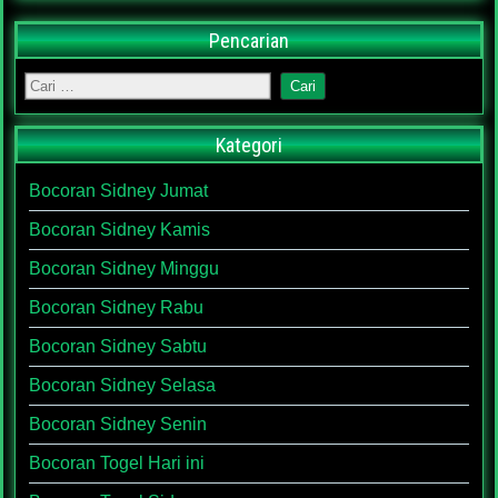
Pencarian
Kategori
Bocoran Sidney Jumat
Bocoran Sidney Kamis
Bocoran Sidney Minggu
Bocoran Sidney Rabu
Bocoran Sidney Sabtu
Bocoran Sidney Selasa
Bocoran Sidney Senin
Bocoran Togel Hari ini