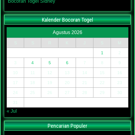
Bocoran Togel Sidney
Kalender Bocoran Togel
Agustus 2026
S
S
R
K
J
S
M
1
2
3
4
5
6
7
8
9
10
11
12
13
14
15
16
17
18
19
20
21
22
23
24
25
26
27
28
29
30
31
« Jul
Pencarian Populer