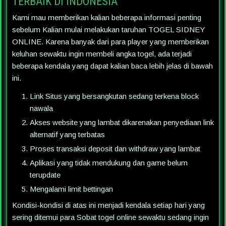
TERBAIK DI INDONESIA
Kami mau memberikan kalian beberapa informasi penting
sebelum Kalian mulai melakukan taruhan TOGEL SIDNEY
ONLINE. Karena banyak dari para player yang memberikan
keluhan sewaktu ingin membeli angka togel, ada terjadi
beberapa kendala yang dapat kalian baca lebih jelas di bawah
ini.
Link Situs yang bersangkutan sedang terkena block
nawala
Akses website yang lambat dikarenakan penyediaan link
alternatif yang terbatas
Proses transaksi deposit dan withdraw yang lambat
Aplikasi yang tidak mendukung dan game belum
terupdate
Mengalami limit bettingan
Kondisi-kondisi di atas ini menjadi kendala setiap hari yang
sering ditemui para Sobat togel online sewaktu sedang ingin