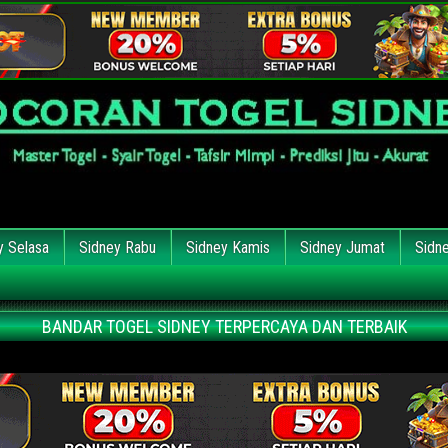
t | prediksi situs agen bandar togel sidney terpercaya | nomor main sidney | dat
y Selasa
Sidney Rabu
Sidney Kamis
Sidney Jumat
Sidn
BANDAR TOGEL SIDNEY TERPERCAYA DAN TERBAIK