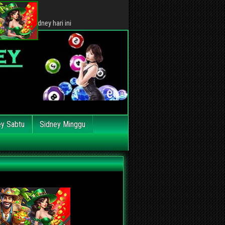
a keluaran sidney hari ini
ey Sabtu
Sidney Minggu