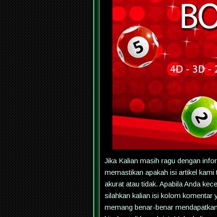
Jika Kalian masih ragu dengan inf
memastikan apakah isi artikel kami
akurat atau tidak. Apabila Anda kece
silahkan kalian isi kolom komentar y
memang benar-benar mendapatkan K