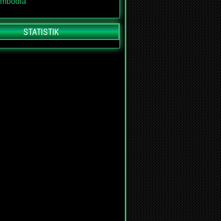
ambodia
STATISTIK