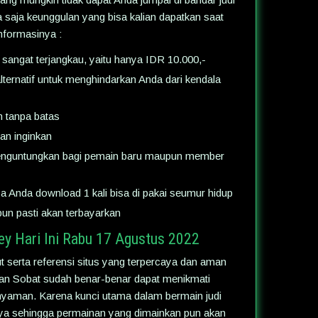
a saja keunggulan yang bisa kalian dapatkan saat
informasinya :
 sangat terjangkau, yaitu hanya IDR 10.000,-
alternatif untuk menghindarkan Anda dari kendala
n tanpa batas
an inginkan
nguntungkan bagi pemain baru maupun member
a Anda download 1 kali bisa di pakai seumur hidup
pun pasti akan terbayarkan
y Hari Ini Rabu 17 Agustus 2022
 serta referensi situs yang terpercaya dan aman
kan Sobat sudah benar-benar dapat menikmati
man. Karena kunci utama dalam bermain judi
ya sehingga permainan yang dimainkan pun akan