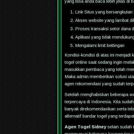
yang bisa anda baca lebih jelas di b
Link Situs yang bersangkutan
Akses website yang lambat dik
Proses transaksi setor dana 
Aplikasi yang tidak mendukun
Mengalami limit bettingan
Kondisi-kondisi di atas ini menjadi 
togel online saat sedang ingin mela
masukkan pembaca yang telah memp
Maka admin memberikan solusi ut
agen rekomendasi yang sudah terp
Setelah menghabiskan beberapa 
terpercaya di Indonesia. Kita sud
banyak direkomendasikan serta telah
alternatif bandar togel yang terdapat
Agen Togel Sidney
selain sudah 
mempunyai beberapa keunggulan yan