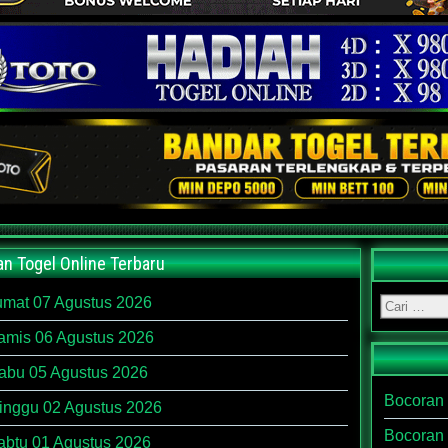
n Togel Online Terbaru
Jumat 07 Agustus 2026
Kamis 06 Agustus 2026
Rabu 05 Agustus 2026
Bocoran 
Minggu 02 Agustus 2026
Bocoran
Sabtu 01 Agustus 2026