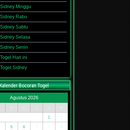
 Sidney Minggu
 Sidney Rabu
Sidney Sabtu
Sidney Selasa
Sidney Senin
Togel Hari ini
Togel Sidney
Kalender Bocoran Togel
Agustus 2026
S
R
K
J
S
M
1
2
4
5
6
7
8
9