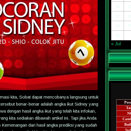
10
1
17
1
24
2
31
« Jul
ormasi kita, Sobat dapat mencobanya langsung untuk
 tersebut benar-benar adalah angka ikut Sidney yang
wa dengan hasil angka ikut yang telah kita infokan,
ang kita sediakan dibawah artikel ini. Tapi jika Anda
emenangan dari hasil angka prediksi yang sudah