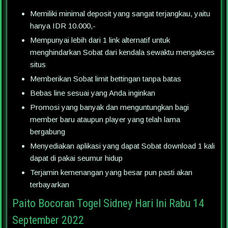
Memiliki minimal deposit yang sangat terjangkau, yaitu
hanya IDR 10.000,-
Mempunyai lebih dari 1 link alternatif untuk
menghindarkan Sobat dari kendala sewaktu mengakses
situs
Memberikan Sobat limit bettingan tanpa batas
Bebas line sesuai yang Anda inginkan
Promosi yang banyak dan menguntungkan bagi
member baru ataupun player yang telah lama
bergabung
Menyediakan aplikasi yang dapat Sobat download 1 kali
dapat di pakai seumur hidup
Terjamin kemenangan yang besar pun pasti akan
terbayarkan
Paito Bocoran Togel Sidney Hari Ini Rabu 14
September 2022