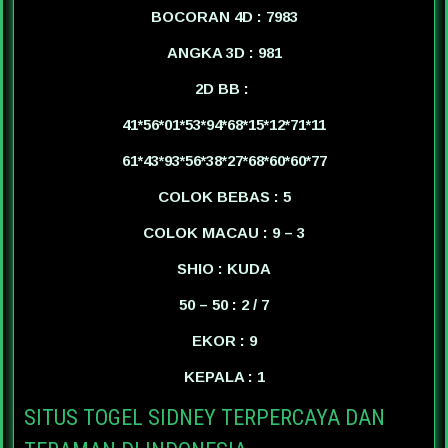
BOCORAN 4D : 7983
ANGKA 3D : 981
2D BB :
41*56*01*53*94*68*15*12*71*11
61*43*93*56*38*27*68*60*60*77
COLOK BEBAS : 5
COLOK MACAU : 9 – 3
SHIO : KUDA
50 – 50 : 2 / 7
EKOR : 9
KEPALA : 1
SITUS TOGEL SIDNEY TERPERCAYA DAN