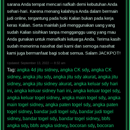
sarana Anda tempat mencari nafkah demi kebutuhan Anda
sehari-hari. Karena menang kalahnya Anda dalam bermain
judi online, tergantung pada hoki Kalian bukan pada kerja
keras Kalian. Serta mainlah judi menggunakan uang yang
sudah Kalian sisihkan tanpa mengganggu uang yang mau
Anda gunakan untuk menafkahi keluarga Anda. Terima kasih
sudah menerima nasehat dari kami dan semoga nasehat
kami juga bermanfaat bagi sobat semua. Salam JACKPOT!
Updated: September 13, 2022 — 8:32 am
Tag:
angka 4d jitu sidney
,
angka CK sdy
,
angka CK
sidney
,
angka jitu sdy
,
angka jitu sdy akurat
,
angka jitu
sidney
,
angka jitu sidney akurat
,
angka keluar sdy hari
ini
,
angka keluar sidney hari ini
,
angka keluar togel sdy
,
angka keluar togel sidney
,
angka main togel sdy
,
angka
main togel sidney
,
angka paten togel sdy
,
angka paten
togel sidney
,
bandar judi togel sdy
,
bandar judi togel
sidney
,
bandar togel sdy
,
bandar togel sidney
,
bbfs
angka sdy
,
bbfs angka sidney
,
bocoran sdy
,
bocoran