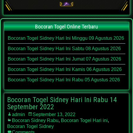
Bocoran Togel Online Terbaru
Bocoran Togel Sidney Hari Ini Minggu 09 Agustus 2026
Bocoran Togel Sidney Hari Ini Sabtu 08 Agustus 2026
Bocoran Togel Sidney Hari Ini Jumat 07 Agustus 2026
Bocoran Togel Sidney Hari Ini Kamis 06 Agustus 2026
Bocoran Togel Sidney Hari Ini Rabu 05 Agustus 2026
Bocoran Togel Sidney Hari Ini Rabu 14
September 2022
admin
September 13, 2022
Bocoran Sidney Rabu
,
Bocoran Togel Hari ini
,
Bocoran Togel Sidney
Comments