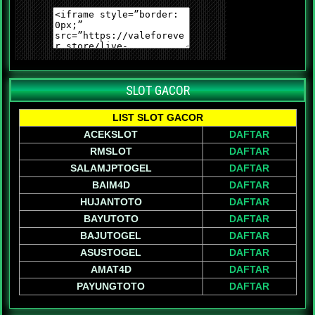
SLOT GACOR
LIST SLOT GACOR
ACEKSLOT
DAFTAR
RMSLOT
DAFTAR
SALAMJPTOGEL
DAFTAR
BAIM4D
DAFTAR
HUJANTOTO
DAFTAR
BAYUTOTO
DAFTAR
BAJUTOGEL
DAFTAR
ASUSTOGEL
DAFTAR
AMAT4D
DAFTAR
PAYUNGTOTO
DAFTAR