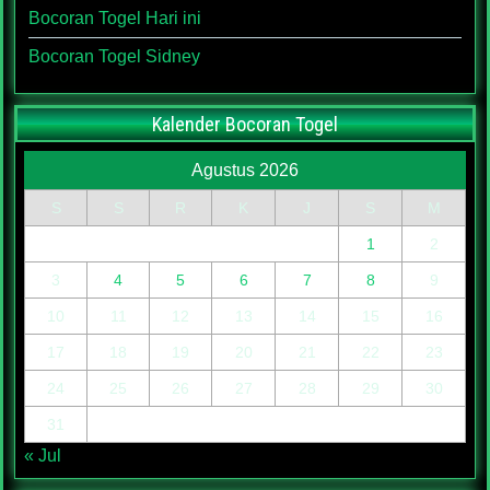
Bocoran Togel Hari ini
Bocoran Togel Sidney
Kalender Bocoran Togel
Agustus 2026
S
S
R
K
J
S
M
1
2
3
4
5
6
7
8
9
10
11
12
13
14
15
16
17
18
19
20
21
22
23
24
25
26
27
28
29
30
31
« Jul