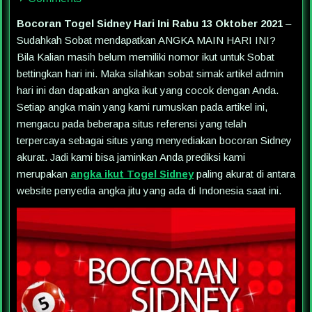
Bocoran Togel Sidney Hari Ini Rabu 13 Oktober 2021
–
Sudahkah Sobat mendapatkan ANGKA MAIN HARI INI?
Bila Kalian masih belum memiliki nomor ikut untuk Sobat
bettingkan hari ini. Maka silahkan sobat simak artikel admin
hari ini dan dapatkan angka ikut yang cocok dengan Anda.
Setiap angka main yang kami rumuskan pada artikel ini,
mengacu pada beberapa situs referensi yang telah
terpercaya sebagai situs yang menyediakan bocoran Sidney
akurat. Jadi kami bisa jaminkan Anda prediksi kami
merupakan
angka ikut Togel Sidney
paling akurat di antara
website penyedia angka jitu yang ada di Indonesia saat ini.