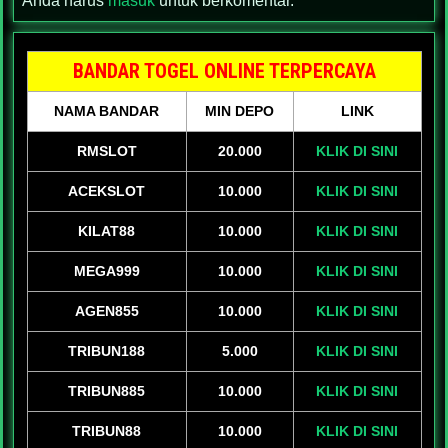
Anda harus
masuk
untuk berkomentar.
BANDAR TOGEL ONLINE TERPERCAYA
NAMA BANDAR
MIN DEPO
LINK
RMSLOT
20.000
KLIK DI SINI
ACEKSLOT
10.000
KLIK DI SINI
KILAT88
10.000
KLIK DI SINI
MEGA999
10.000
KLIK DI SINI
AGEN855
10.000
KLIK DI SINI
TRIBUN188
5.000
KLIK DI SINI
TRIBUN885
10.000
KLIK DI SINI
TRIBUN88
10.000
KLIK DI SINI