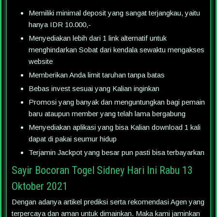
Memiliki minimal deposit yang sangat terjangkau, yaitu
hanya IDR 10.000,-
Menyediakan lebih dari 1 link alternatif untuk
menghindarkan Sobat dari kendala sewaktu mengakses
website
Memberikan Anda limit taruhan tanpa batas
Bebas invest sesuai yang Kalian inginkan
Promosi yang banyak dan menguntungkan bagi pemain
baru ataupun member yang telah lama bergabung
Menyediakan aplikasi yang bisa Kalian download 1 kali
dapat di pakai seumur hidup
Terjamin Jackpot yang besar pun pasti bisa terbayarkan
Sayir Bocoran Togel Sidney Hari Ini Rabu 13
Oktober 2021
Dengan adanya artikel prediksi serta rekomendasi Agen yang
terpercaya dan aman untuk dimainkan. Maka kami jaminkan