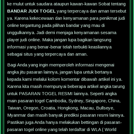
ke mulut untuk saudara ataupun kawan-kawan Sobat tentang
BANDAR JUDI TOGEL
yang terpercaya dan aman tersebut
ya. Karena kekecewaan dan kenyamanan para penikmat judi
online tergantung pada pilihan bandar yang mau di
unggulkannya. Jadi demi menjaga kenyamanan sesama
player judi online. Maka jangan lupa bagikan langsung
informasi yang benar-benar telah terbukti keasliannya
sebagai situs yang terpercaya dan aman.
Bagi Anda yang ingin memperoleh informasi mengenai
angka jitu pasaran lainnya, jangan lupa untuk bertanya
kepada kami melalui kolom komentar dibawah artikel ini ya.
Karena kita masih mempunyai beberapa artikel angka tarung
untuk PASARAN TOGEL RESMI lainnya. Seperti angka
main pasaran togel Cambodia, Sydney, Singapore, China,
Taiwan, Oregon, Croatia, Hongkong, Macau, Bullseye,
Myanmar dan masih banyak prediksi pasaran resmi lainnya.
Pastikan juga Anda hanya melakukan bettingan di pasaran-
pasaran togel online yang telah terdaftar di WLA ( World