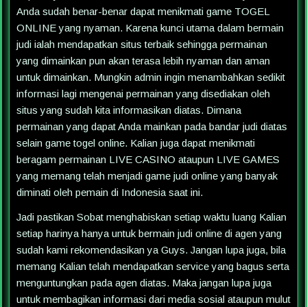
Anda sudah benar-benar dapat menikmati game TOGEL
ONLINE yang nyaman. Karena kunci utama dalam bermain
judi ialah mendapatkan situs terbaik sehingga permainan
yang dimainkan pun akan terasa lebih nyaman dan aman
untuk dimainkan. Mungkin admin ingin menambahkan sedikit
informasi lagi mengenai permainan yang disediakan oleh
situs yang sudah kita informasikan diatas. Dimana
permainan yang dapat Anda mainkan pada bandar judi diatas
selain game togel online. Kalian juga dapat menikmati
beragam permainan LIVE CASINO ataupun LIVE GAMES
yang memang telah menjadi game judi online yang banyak
diminati oleh pemain di Indonesia saat ini.
Jadi pastikan Sobat menghabiskan setiap waktu luang Kalian
setiap harinya hanya untuk bermain judi online di agen yang
sudah kami rekomendasikan ya Guys. Jangan lupa juga, bila
memang Kalian telah mendapatkan service yang bagus serta
menguntungkan pada agen diatas. Maka jangan lupa juga
untuk membagikan informasi dari media sosial ataupun mulut