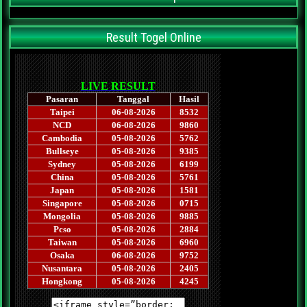
Result Togel Online