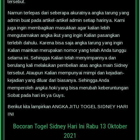
tersebut.
Namun terlepas dari seberapa akuratnya angka tarung yang
admin buat pada artikel-artikel admin setiap harinya. Kami
juga ingin membagikan masukkan agar kalian lebih
mengutamakan angka ikut yang ingin Kalian pasangkan
terlebih dahulu. Karena bisa saja angka tarung yang ingin
Kalian mainkan merupakan nomor yang telah Anda tunggu
selama ini. Sehingga Kalian telah menyimpannya dan
berulang kali melakukan pembelian atas angka main Sidney
tersebut. Ataupun Kalian mempunyai mimpi dan kejadian-
kejadian yang diluar dari biasanya. Sehingga Anda
memperoleh
angka hoki
yang bisa merubah keberuntungan
Sobat pada hari ini ya Guys.
Berikut kita lampirkan ANGKA JITU TOGEL SIDNEY HARI
INI
Bocoran Togel Sidney Hari Ini Rabu 13 Oktober
2021