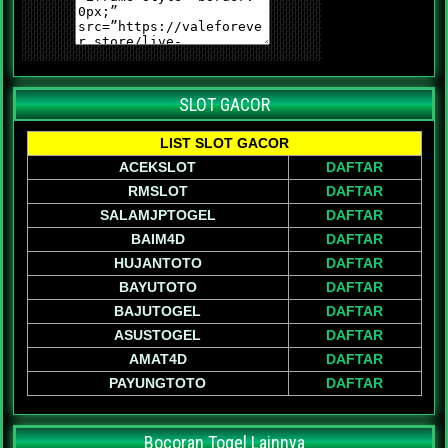
SLOT GACOR
LIST SLOT GACOR
ACEKSLOT
DAFTAR
RMSLOT
DAFTAR
SALAMJPTOGEL
DAFTAR
BAIM4D
DAFTAR
HUJANTOTO
DAFTAR
BAYUTOTO
DAFTAR
BAJUTOGEL
DAFTAR
ASUSTOGEL
DAFTAR
AMAT4D
DAFTAR
PAYUNGTOTO
DAFTAR
Bocoran Togel Lainnya