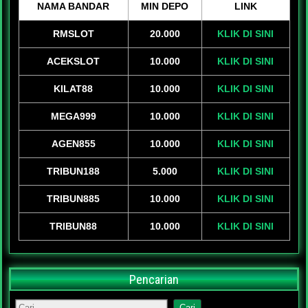
NAMA BANDAR
MIN DEPO
LINK
RMSLOT
20.000
KLIK DI SINI
ACEKSLOT
10.000
KLIK DI SINI
KILAT88
10.000
KLIK DI SINI
MEGA999
10.000
KLIK DI SINI
AGEN855
10.000
KLIK DI SINI
TRIBUN188
5.000
KLIK DI SINI
TRIBUN885
10.000
KLIK DI SINI
TRIBUN88
10.000
KLIK DI SINI
Pencarian