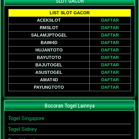
SLOT GACOR
LIST SLOT GACOR
ACEKSLOT
DAFTAR
RMSLOT
DAFTAR
SALAMJPTOGEL
DAFTAR
BAIM4D
DAFTAR
HUJANTOTO
DAFTAR
BAYUTOTO
DAFTAR
BAJUTOGEL
DAFTAR
ASUSTOGEL
DAFTAR
AMAT4D
DAFTAR
PAYUNGTOTO
DAFTAR
Bocoran Togel Lainnya
Togel Singapore
Togel Sidney