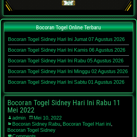
Bocoran Togel Online Terbaru
Bocoran Togel Sidney Hari Ini Jumat 07 Agustus 2026
Bocoran Togel Sidney Hari Ini Kamis 06 Agustus 2026
Bocoran Togel Sidney Hari Ini Rabu 05 Agustus 2026
Bocoran Togel Sidney Hari Ini Minggu 02 Agustus 2026
Bocoran Togel Sidney Hari Ini Sabtu 01 Agustus 2026
Bocoran Togel Sidney Hari Ini Rabu 11
Mei 2022
admin
Mei 10, 2022
Bocoran Sidney Rabu
,
Bocoran Togel Hari ini
,
Bocoran Togel Sidney
Comments