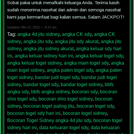
Sobat pakai untuk menafkahi keluarga Anda. Terima kasih
sudah menerima nasehat dari admin dan semoga nasehat
kami juga bermanfaat bagi kalian semua. Salam JACKPOT!
Updated: Mei 10, 2022 — 8:24 am
Tag:
angka 4d jitu sidney
,
angka CK sdy
,
angka CK
sidney
,
angka jitu sdy
,
angka jitu sdy akurat
,
angka jitu
sidney
,
angka jitu sidney akurat
,
angka keluar sdy hari
ini
,
angka keluar sidney hari ini
,
angka keluar togel sdy
,
angka keluar togel sidney
,
angka main togel sdy
,
angka
main togel sidney
,
angka paten togel sdy
,
angka paten
togel sidney
,
bandar judi togel sdy
,
bandar judi togel
sidney
,
bandar togel sdy
,
bandar togel sidney
,
bbfs
angka sdy
,
bbfs angka sidney
,
bocoran sdy
,
bocoran
shio togel sdy
,
bocoran shio togel sidney
,
bocoran
sidney
,
bocoran togel paling jitu
,
bocoran togel sdy
,
bocoran togel sdy hari ini
,
bocoran togel sidney
,
Bocoran Togel Sidney angka 4d jitu sdy
,
bocoran togel
sidney hari ini
,
data keluaran togel sdy
,
data keluaran