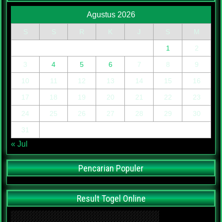
Agustus 2026
S
S
R
K
J
S
M
1
2
3
4
5
6
7
8
9
10
11
12
13
14
15
16
17
18
19
20
21
22
23
24
25
26
27
28
29
30
31
« Jul
Pencarian Populer
Result Togel Online