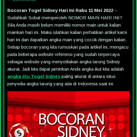
Bocoran Togel Sidney Hari Ini Rabu 11 Mei 2022
–
Sudahkah Sobat memperoleh NOMOR MAIN HARI INI?
Bila Anda masih belum memiliki nomor main untuk kalian
mainkan hari ini. Maka silahkan kalian perhatikan artikel kami
hari ini dan dapatkan angka main yang cocok dengan kalian.
Setiap bocoran yang kita rumuskan pada artikel ini, mengacu
pada beberapa website referensi yang sudah terpercaya
sebagai website yang menyediakan angka tarung Sidney
akurat. Jadi kita dapat jaminkan Anda angka ikut kita adalah
angka jitu Togel Sidney
paling akurat di antara situs
penyedia angka tarung yang ada di Indonesia saat ini.