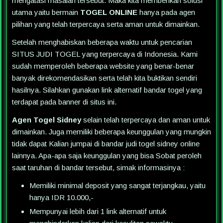
mengatasi masalah tersebut. Maka kita memberikan solusi
utama yaitu bermain
TOGEL ONLINE
hanya pada agen
pilihan yang telah terpercaya serta aman untuk dimainkan.
Setelah menghabiskan beberapa waktu untuk pencarian
SITUS JUDI TOGEL yang terpercaya di Indonesia. Kami
sudah memperoleh beberapa website yang benar-benar
banyak direkomendasikan serta telah kita buktikan sendiri
hasilnya. Silahkan gunakan link alternatif bandar togel yang
terdapat pada banner di situs ini.
Agen Togel Sidney
selain telah terpercaya dan aman untuk
dimainkan. Juga memiliki beberapa keunggulan yang mungkin
tidak dapat Kalian jumpai di bandar judi togel sidney online
lainnya. Apa-apa saja keunggulan yang bisa Sobat peroleh
saat taruhan di bandar tersebut, simak informasinya :
Memiliki minimal deposit yang sangat terjangkau, yaitu
hanya IDR 10.000,-
Mempunyai lebih dari 1 link alternatif untuk