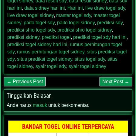
togel sidney
,
data result sdy
,
data result sidney
,
data sdy
hari ini
,
data sidney hari ini
,
Hari ini
,
live draw togel sdy
,
live draw togel sidney
,
master togel sdy
,
master togel
sidney
,
paito togel sdy
,
paito togel sidney
,
prediksi sdy
,
prediksi shio togel sdy
,
prediksi shio togel sidney
,
prediksi sidney
,
prediksi togel
,
prediksi togel sdy hari ini
,
prediksi togel sidney hari ini
,
rumus perhitungan togel
sdy
,
rumus perhitungan togel sidney
,
situs prediksi togel
sdy
,
situs prediksi togel sidney
,
situs togel sdy
,
situs
togel sidney
,
syair togel sdy
,
syair togel sidney
← Previous Post
Next Post →
Tinggalkan Balasan
Anda harus
masuk
untuk berkomentar.
BANDAR TOGEL ONLINE TERPERCAYA