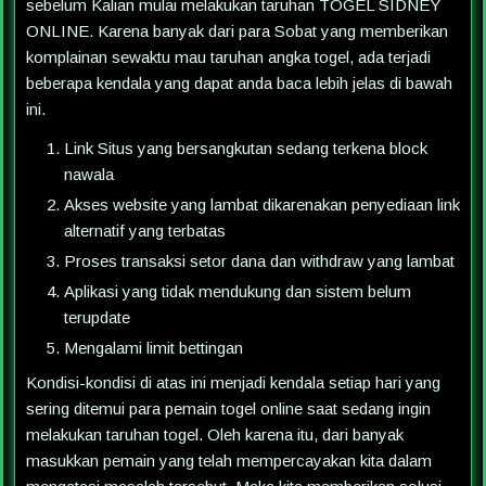
sebelum Kalian mulai melakukan taruhan TOGEL SIDNEY
ONLINE. Karena banyak dari para Sobat yang memberikan
komplainan sewaktu mau taruhan angka togel, ada terjadi
beberapa kendala yang dapat anda baca lebih jelas di bawah
ini.
Link Situs yang bersangkutan sedang terkena block
nawala
Akses website yang lambat dikarenakan penyediaan link
alternatif yang terbatas
Proses transaksi setor dana dan withdraw yang lambat
Aplikasi yang tidak mendukung dan sistem belum
terupdate
Mengalami limit bettingan
Kondisi-kondisi di atas ini menjadi kendala setiap hari yang
sering ditemui para pemain togel online saat sedang ingin
melakukan taruhan togel. Oleh karena itu, dari banyak
masukkan pemain yang telah mempercayakan kita dalam