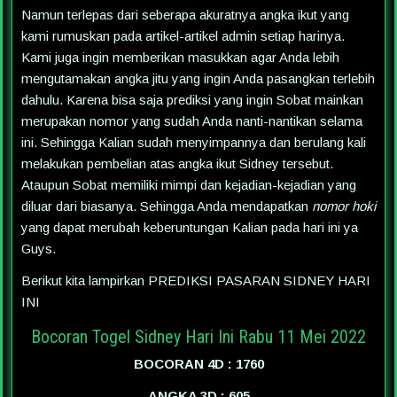
Namun terlepas dari seberapa akuratnya angka ikut yang
kami rumuskan pada artikel-artikel admin setiap harinya.
Kami juga ingin memberikan masukkan agar Anda lebih
mengutamakan angka jitu yang ingin Anda pasangkan terlebih
dahulu. Karena bisa saja prediksi yang ingin Sobat mainkan
merupakan nomor yang sudah Anda nanti-nantikan selama
ini. Sehingga Kalian sudah menyimpannya dan berulang kali
melakukan pembelian atas angka ikut Sidney tersebut.
Ataupun Sobat memiliki mimpi dan kejadian-kejadian yang
diluar dari biasanya. Sehingga Anda mendapatkan
nomor hoki
yang dapat merubah keberuntungan Kalian pada hari ini ya
Guys.
Berikut kita lampirkan PREDIKSI PASARAN SIDNEY HARI
INI
Bocoran Togel Sidney Hari Ini Rabu 11 Mei 2022
BOCORAN 4D : 1760
ANGKA 3D : 605